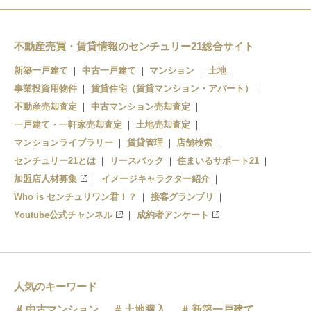
不動産売買・賃貸情報のセンチュリー21総合サイト
新築一戸建て
中古一戸建て
マンション
土地
事業投資用物件
賃貸住宅（賃貸マンション・アパート）
不動産売却査定
中古マンション売却査定
一戸建て・一軒家売却査定
土地売却査定
マンションライブラリー
賃貸管理
店舗検索
センチュリー21とは
リースバック
住まいるサポート21
加盟店人材募集
イメージキャラクター紹介
Who is センチュリワン君！？
接客グランプリ
Youtube公式チャンネル
成約者アンケート
人気のキーワード
中古マンション
土地購入
新築一戸建て