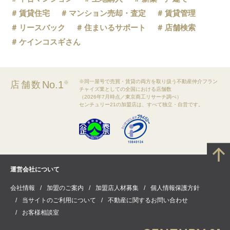
賃貸住宅
マンション売却・査定
賃貸管理
リースバック
住まいるサポート
店舗検索
ケインコスギさん
※同一屋号で売買・賃貸の両方を取り扱う不動産仲介フラン
No.1
店舗数
※
チャイズ業としての全国における店舗数
（2026年7月時点／東京商工リサーチ調べ）
センチュリー21の加盟店は、すべて独立・自営です。
運営会社について
会社情報
加盟のご案内
加盟店人材募集
個人情報保護方針
当サイトのご利用について
不動産に関するお問い合わせ
お客様相談室