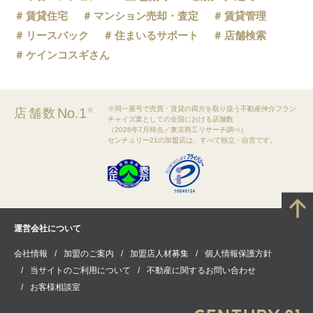
賃貸住宅
マンション売却・査定
賃貸管理
リースバック
住まいるサポート
店舗検索
ケインコスギさん
※同一屋号で売買・賃貸の両方を取り扱う不動産仲介フラン
No.1
店舗数
※
チャイズ業としての全国における店舗数
（2026年7月時点／東京商工リサーチ調べ）
センチュリー21の加盟店は、すべて独立・自営です。
運営会社について
会社情報
加盟のご案内
加盟店人材募集
個人情報保護方針
当サイトのご利用について
不動産に関するお問い合わせ
お客様相談室