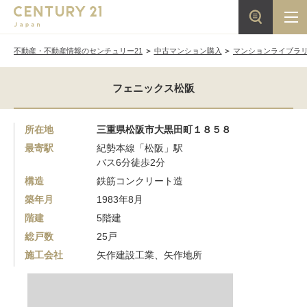
不動産・不動産情報のセンチュリー21
中古マンション購入
マンションライブラ
フェニックス松阪
所在地
三重県松阪市大黒田町１８５８
最寄駅
紀勢本線「松阪」駅
バス6分徒歩2分
構造
鉄筋コンクリート造
築年月
1983年8月
階建
5階建
総戸数
25戸
施工会社
矢作建設工業、矢作地所