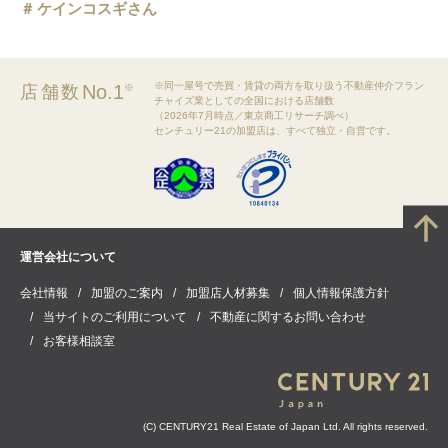
ケインコスギさん
※同一屋号で売買・賃貸の両方を取り扱う不動産仲介フラン
No.1
店舗数
※
チャイズ業としての全国における店舗数
（2026年7月時点／東京商工リサーチ調べ）
センチュリー21の加盟店は、すべて独立・自営です。
運営会社について
会社情報
加盟のご案内
加盟店人材募集
個人情報保護方針
当サイトのご利用について
不動産に関するお問い合わせ
お客様相談室
(C) CENTURY21 Real Estate of Japan Ltd. All rights reserved.