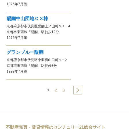
1975年7月
築
醍醐中山団地Ｃ３棟
京都府京都市伏見区醍醐上ノ山町２１−４
京都市東西線
「醍醐」駅
徒歩12分
1975年7月
築
グランブルー醍醐
京都府京都市伏見区小栗栖山口町１−２
京都市東西線
「醍醐」駅
徒歩8分
1999年7月
築
1
2
3
不動産売買・賃貸情報のセンチュリー21総合サイト