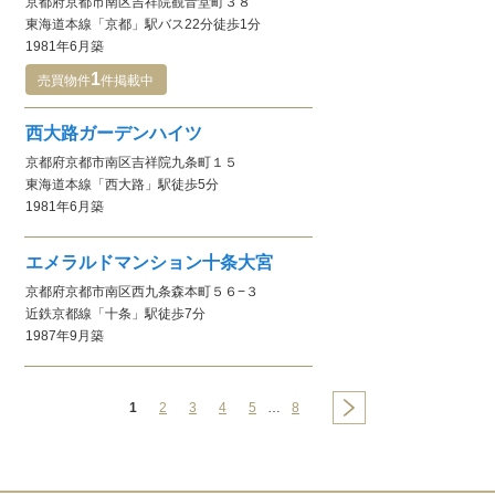
京都府京都市南区吉祥院観音堂町３８
東海道本線
「京都」駅
バス22分徒歩1分
1981年6月
築
1
売買物件
件
掲載中
西大路ガーデンハイツ
京都府京都市南区吉祥院九条町１５
東海道本線
「西大路」駅
徒歩5分
1981年6月
築
エメラルドマンション十条大宮
京都府京都市南区西九条森本町５６−３
近鉄京都線
「十条」駅
徒歩7分
1987年9月
築
1
2
3
4
5
…
8