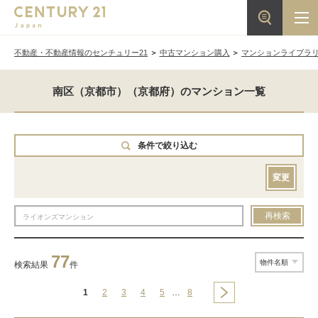
不動産・不動産情報のセンチュリー21
中古マンション購入
マンションライブラ
南区（京都市）（京都府）のマンション一覧
条件で絞り込む
変更
再検索
77
検索結果
件
1
2
3
4
5
…
8