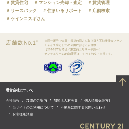
賃貸住宅
マンション売却・査定
賃貸管理
リースバック
住まいるサポート
店舗検索
ケインコスギさん
※同一屋号で売買・賃貸の両方を取り扱う不動産仲介フラン
No.1
店舗数
※
チャイズ業としての全国における店舗数
（2026年7月時点／東京商工リサーチ調べ）
センチュリー21の加盟店は、すべて独立・自営です。
運営会社について
会社情報
加盟のご案内
加盟店人材募集
個人情報保護方針
当サイトのご利用について
不動産に関するお問い合わせ
お客様相談室