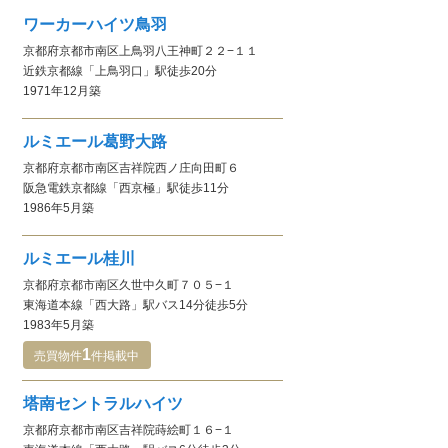
ワーカーハイツ鳥羽
京都府京都市南区上鳥羽八王神町２２−１１
近鉄京都線
「上鳥羽口」駅
徒歩20分
1971年12月
築
ルミエール葛野大路
京都府京都市南区吉祥院西ノ庄向田町６
阪急電鉄京都線
「西京極」駅
徒歩11分
1986年5月
築
ルミエール桂川
京都府京都市南区久世中久町７０５−１
東海道本線
「西大路」駅
バス14分徒歩5分
1983年5月
築
1
売買物件
件
掲載中
塔南セントラルハイツ
京都府京都市南区吉祥院蒔絵町１６−１