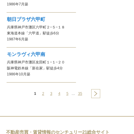
1986年7月
築
朝日プラザ六甲町
兵庫県神戸市灘区六甲町２−５−１８
東海道本線
「六甲道」駅
徒歩6分
1987年6月
築
モンラヴィ六甲南
兵庫県神戸市灘区友田町１−１−２０
阪神電鉄本線
「新在家」駅
徒歩4分
1986年10月
築
1
2
3
4
5
…
35
不動産売買・賃貸情報のセンチュリー21総合サイト