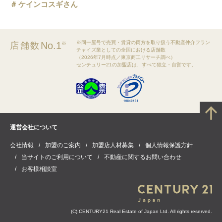
ケインコスギさん
※同一屋号で売買・賃貸の両方を取り扱う不動産仲介フラン
No.1
店舗数
※
チャイズ業としての全国における店舗数
（2026年7月時点／東京商工リサーチ調べ）
センチュリー21の加盟店は、すべて独立・自営です。
運営会社について
会社情報
加盟のご案内
加盟店人材募集
個人情報保護方針
当サイトのご利用について
不動産に関するお問い合わせ
お客様相談室
(C) CENTURY21 Real Estate of Japan Ltd. All rights reserved.