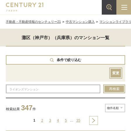
不動産・不動産情報のセンチュリー21
中古マンション購入
マンションライブラ
灘区（神戸市）（兵庫県）のマンション一覧
条件で絞り込む
変更
再検索
347
検索結果
件
1
2
3
4
5
…
35