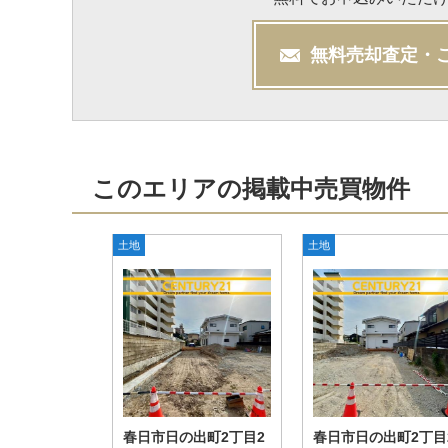
無料
売却
査定・
このエリアの掲載中売買物件
土地
土地
春日市日の出町2丁目2
春日市日の出町2丁目