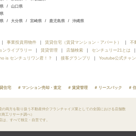
県
山口県
県
県
大分県
宮崎県
鹿児島県
沖縄県
事業投資用物件
賃貸住宅（賃貸マンション・アパート）
不
ョンライブラリー
賃貸管理
店舗検索
センチュリー21とは
ho is センチュリワン君！？
接客グランプリ
Youtube公式チャ
貸住宅
マンション売却・査定
賃貸管理
リースバック
貸の両方を取り扱う不動産仲介フランチャイズ業としての全国における店舗数
東京商工リサーチ調べ）
盟店は、すべて独立・自営です。