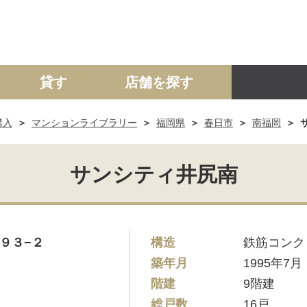
貸す
店舗を探す
購入
マンションライブラリー
福岡県
春日市
南福岡
建て
マンション
土地
事業投資用
サンシティ井尻南
９３−２
構造
鉄筋コンク
築年月
1995年7月
階建
9階建
総戸数
16戸