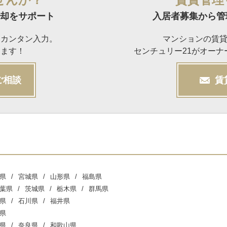
却をサポート
入居者募集から管
らカンタン入力。
マンションの賃
けます！
センチュリー21がオー
ご相談
賃
県
宮城県
山形県
福島県
葉県
茨城県
栃木県
群馬県
県
石川県
福井県
県
県
奈良県
和歌山県