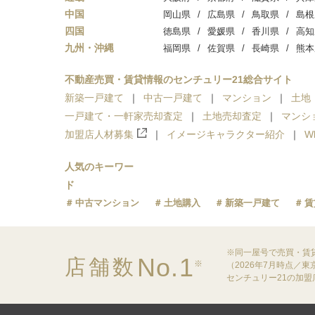
中国
岡山県
広島県
鳥取県
島根
四国
徳島県
愛媛県
香川県
高知
九州・沖縄
福岡県
佐賀県
長崎県
熊本
不動産売買・賃貸情報のセンチュリー21総合サイト
新築一戸建て
中古一戸建て
マンション
土地
一戸建て・一軒家売却査定
土地売却査定
マンシ
加盟店人材募集
イメージキャラクター紹介
W
人気のキーワー
ド
中古マンション
土地購入
新築一戸建て
賃
※同一屋号で売買・賃
No.1
店舗数
※
（2026年7月時点／
センチュリー21の加