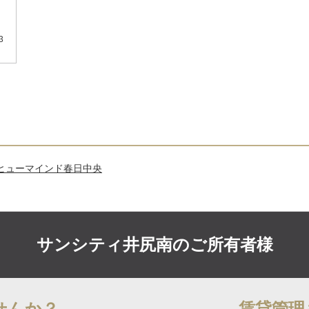
3
ヒューマインド春日中央
サンシティ井尻南の
ご所有者様
せんか？
賃貸管理