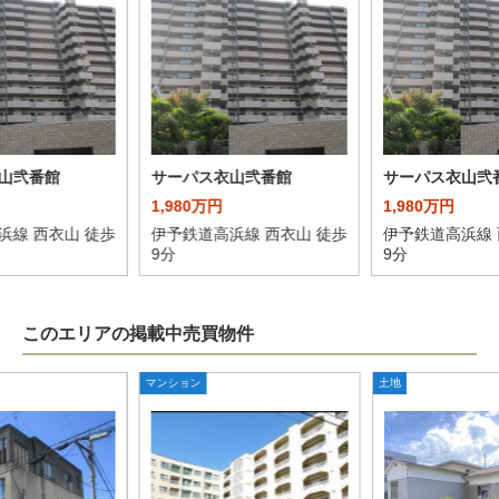
山弐番館
サーパス衣山弐番館
サーパス衣山弐
1,980万円
1,980万円
浜線 西衣山 徒歩
伊予鉄道高浜線 西衣山 徒歩
伊予鉄道高浜線 
9分
9分
このエリアの掲載中売買物件
マンション
土地