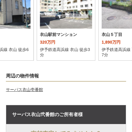
衣山駅前マンション
衣山５丁目
320万円
1,890万円
浜線 衣山 徒歩6
伊予鉄道高浜線 衣山 徒歩3
伊予鉄道高浜線 
分
7分
周辺の物件情報
サーパス衣山壱番館
サーパス衣山弐番館の
ご所有者様