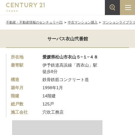
不動産・不動産情報のセンチュリー21
中古マンション購入
マンションライブラ
サーパス衣山弐番館
所在地
愛媛県松山市衣山５−１−４８
最寄駅
伊予鉄道高浜線「西衣山」駅
徒歩8分
構造
鉄骨鉄筋コンクリート造
築年月
1998年1月
階建
14階建
総戸数
125戸
施工会社
穴吹工務店