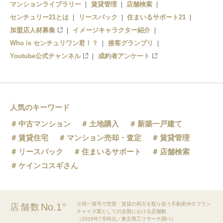
マンションライブラリー
賃貸管理
店舗検索
センチュリー21とは
リースバック
住まいるサポート21
加盟店人材募集
イメージキャラクター紹介
Who is センチュリワン君！？
接客グランプリ
Youtube公式チャンネル
成約者アンケート
人気のキーワード
中古マンション
土地購入
新築一戸建て
賃貸住宅
マンション売却・査定
賃貸管理
リースバック
住まいるサポート
店舗検索
ケインコスギさん
※同一屋号で売買・賃貸の両方を取り扱う不動産仲介フラン
No.1
店舗数
※
チャイズ業としての全国における店舗数
（2026年7月時点／東京商工リサーチ調べ）