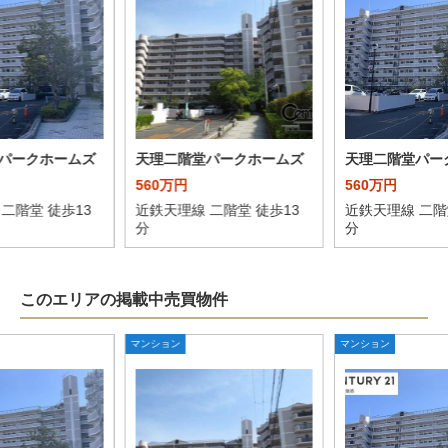
パークホームズ
天理二階堂パークホームズ
天理二階堂パー
560万円
560万円
二階堂 徒歩13
近鉄天理線 二階堂 徒歩13
近鉄天理線 二階
分
分
このエリアの掲載中売買物件
マンション
マンション