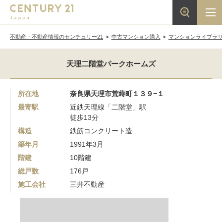
不動産・不動産情報のセンチュリー21
中古マンション購入
マンションライブラ
天理二階堂パークホームズ
所在地
奈良県天理市荒蒔町１３９−１
最寄駅
近鉄天理線「二階堂」駅
徒歩13分
構造
鉄筋コンクリート造
築年月
1991年3月
階建
10階建
総戸数
176戸
施工会社
三井不動産