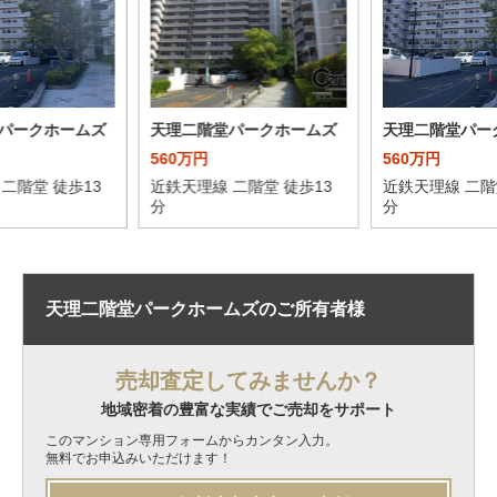
パークホームズ
天理二階堂パークホームズ
天理二階堂パー
560万円
560万円
二階堂 徒歩13
近鉄天理線 二階堂 徒歩13
近鉄天理線 二階
分
分
天理二階堂パークホームズの
ご所有者様
売却査定してみませんか？
地域密着の豊富な実績でご売却をサポート
このマンション専用フォームからカンタン入力。
無料でお申込みいただけます！