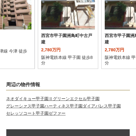
西宮市甲子園洲鳥町中古戸
西宮市甲子園洲
建
建
2,780万円
2,780万円
津線 今津 徒歩
阪神電鉄本線 甲子園 徒歩8
阪神電鉄本線 甲
分
分
周辺の物件情報
ネオダイキョー甲子園Ⅱ
グリーンエクセル甲子園
グレーシァス甲子園
ハーティネス甲子園
ダイアパレス甲子園
セレッソコート甲子園ゼファー