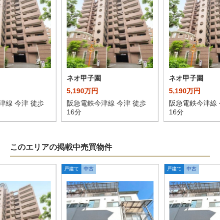
ネオ甲子園
ネオ甲子園
5,190万円
5,190万円
津線 今津 徒歩
阪急電鉄今津線 今津 徒歩
阪急電鉄今津線 
16分
16分
このエリアの掲載中売買物件
戸建て
中古
戸建て
中古