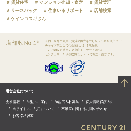
賃貸住宅
マンション売却・査定
賃貸管理
リースバック
住まいるサポート
店舗検索
ケインコスギさん
※同一屋号で売買・賃貸の両方を取り扱う不動産仲介フラン
No.1
店舗数
※
チャイズ業としての全国における店舗数
（2026年7月時点／東京商工リサーチ調べ）
センチュリー21の加盟店は、すべて独立・自営です。
運営会社について
会社情報
加盟のご案内
加盟店人材募集
個人情報保護方針
当サイトのご利用について
不動産に関するお問い合わせ
お客様相談室