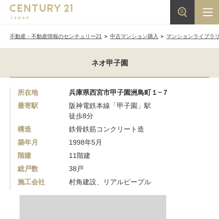
不動産・不動産情報のセンチュリー21
中古マンション購入
マンションライブラ
ネオ甲子園
所在地
兵庫県西宮市甲子園洲鳥町１−７
最寄駅
阪神電鉄本線「甲子園」駅
徒歩8分
構造
鉄骨鉄筋コンクリート造
築年月
1998年5月
階建
11階建
総戸数
38戸
施工会社
村角建設、リアルピープル