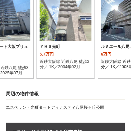
ート大阪プリュ
ＹＨＳ光町
ルミエール八尾
5.7万円
6万円
近鉄大阪線 近鉄八尾 徒歩3
近鉄大阪線 近鉄
分／ 1K／2004年02月
分／ 1K／2005
 近鉄八尾 徒歩3
2025年07月
周辺の物件情報
エスペラント光町
タットディナスティ八尾桜ヶ丘公園