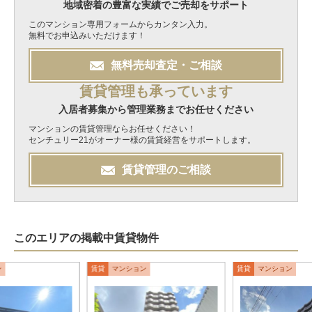
地域密着の豊富な実績でご売却をサポート
このマンション専用フォームからカンタン入力。
無料でお申込みいただけます！
無料
売却
査定・ご相談
賃貸管理も承っています
入居者募集から管理業務までお任せください
マンションの賃貸管理ならお任せください！
センチュリー21がオーナー様の賃貸経営をサポートします。
賃貸管理のご相談
このエリアの掲載中賃貸物件
ン
賃貸
マンション
賃貸
マンション