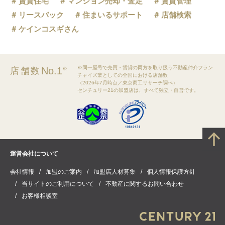
賃貸住宅
マンション売却・査定
賃貸管理
リースバック
住まいるサポート
店舗検索
ケインコスギさん
※同一屋号で売買・賃貸の両方を取り扱う不動産仲介フラン
No.1
店舗数
※
チャイズ業としての全国における店舗数
（2026年7月時点／東京商工リサーチ調べ）
センチュリー21の加盟店は、すべて独立・自営です。
運営会社について
会社情報
加盟のご案内
加盟店人材募集
個人情報保護方針
当サイトのご利用について
不動産に関するお問い合わせ
お客様相談室