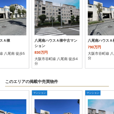
スＡ棟
八尾南ハウスＡ棟中古マン
八尾南ハウスＡ
ション
790万円
830万円
線 八尾南 徒歩5
大阪市谷町線 八
分
大阪市谷町線 八尾南 徒歩4
分
このエリアの掲載中売買物件
マンション
マンション