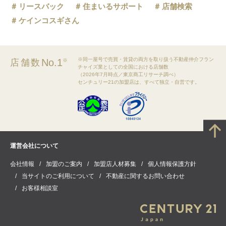
リースバック
住まいるサポート
店舗検索
ケインコスギさん
※同一屋号で売買・賃貸の両方を取り扱う不動産仲介フラン
No.1
店舗数
※
チャイズ業としての全国における店舗数
（2026年7月時点／東京商工リサーチ調べ）
センチュリー21の加盟店は、すべて独立・自営です。
運営会社について
会社情報
加盟のご案内
加盟店人材募集
個人情報保護方針
当サイトのご利用について
不動産に関するお問い合わせ
お客様相談室