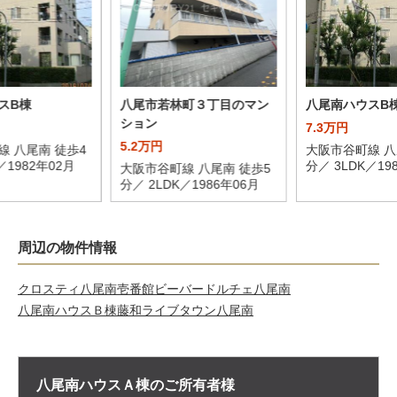
スB棟
八尾市若林町３丁目のマン
八尾南ハウスB
ション
7.3万円
5.2万円
線 八尾南 徒歩4
大阪市谷町線 八
／1982年02月
分／ 3LDK／19
大阪市谷町線 八尾南 徒歩5
分／ 2LDK／1986年06月
周辺の物件情報
クロスティ八尾南壱番館
ビーバードルチェ八尾南
八尾南ハウスＢ棟
藤和ライブタウン八尾南
八尾南ハウスＡ棟の
ご所有者様