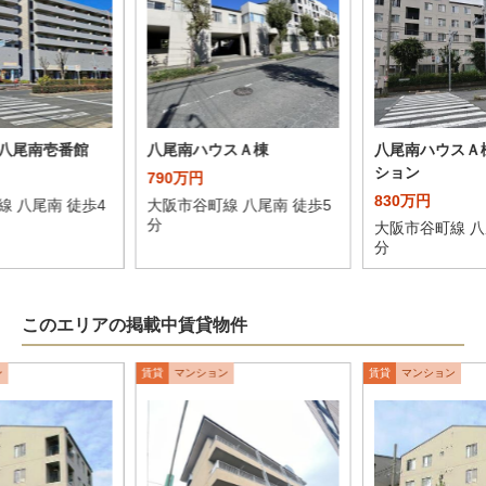
八尾南壱番館
八尾南ハウスＡ棟
八尾南ハウスＡ
ション
790万円
830万円
線 八尾南 徒歩4
大阪市谷町線 八尾南 徒歩5
分
大阪市谷町線 八
分
このエリアの掲載中賃貸物件
ン
賃貸
マンション
賃貸
マンション