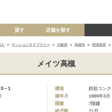
貸す
店舗を探す
購入
マンションライブラリー
大阪府
高槻市
摂津富田
建て
マンション
土地
事業投資用
メイツ高槻
５−１
構造
鉄筋コンク
駅
築年月
1989年3月
階建
7階建
総戸数
71戸