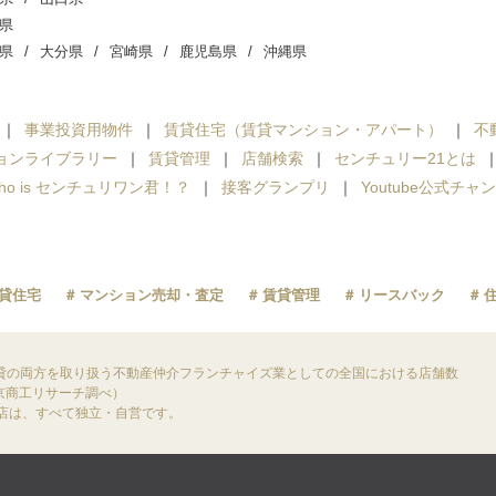
県
県
大分県
宮崎県
鹿児島県
沖縄県
事業投資用物件
賃貸住宅（賃貸マンション・アパート）
不
ョンライブラリー
賃貸管理
店舗検索
センチュリー21とは
ho is センチュリワン君！？
接客グランプリ
Youtube公式チャ
貸住宅
マンション売却・査定
賃貸管理
リースバック
貸の両方を取り扱う不動産仲介フランチャイズ業としての全国における店舗数
東京商工リサーチ調べ）
盟店は、すべて独立・自営です。