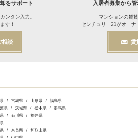
却をサポート
入居者募集から管
らカンタン入力。
マンションの賃
けます！
センチュリー21がオー
ご相談
賃
県
宮城県
山形県
福島県
葉県
茨城県
栃木県
群馬県
県
石川県
福井県
県
県
奈良県
和歌山県
県
山口県