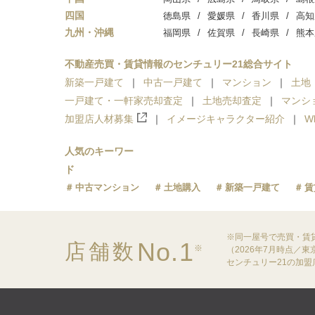
四国
徳島県
愛媛県
香川県
高知
九州・沖縄
福岡県
佐賀県
長崎県
熊本
不動産売買・賃貸情報のセンチュリー21総合サイト
新築一戸建て
中古一戸建て
マンション
土地
一戸建て・一軒家売却査定
土地売却査定
マンシ
加盟店人材募集
イメージキャラクター紹介
W
人気のキーワー
ド
中古マンション
土地購入
新築一戸建て
賃
※同一屋号で売買・賃
No.1
店舗数
※
（2026年7月時点／
センチュリー21の加