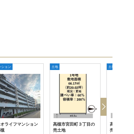
ンション
土地
土地
ネオライフマンション
高槻市宮田町３丁目の
高槻市宮田
高槻
売土地
売土地