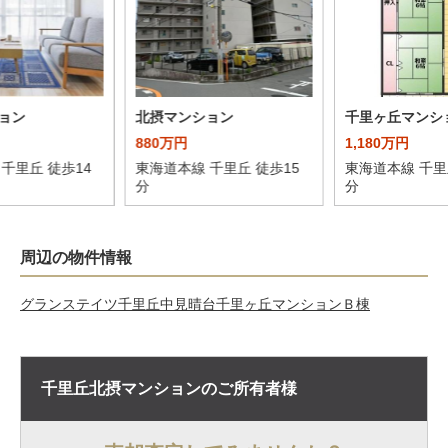
ョン
北摂マンション
千里ヶ丘マンシ
880万円
1,180万円
千里丘 徒歩14
東海道本線 千里丘 徒歩15
東海道本線 千里
分
分
周辺の物件情報
グランステイツ千里丘中見晴台
千里ヶ丘マンションＢ棟
千里丘北摂マンションの
ご所有者様