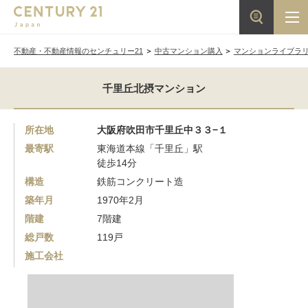
不動産・不動産情報のセンチュリー21
中古マンション購入
マンションライブラ
千里丘北摂マンション
所在地
大阪府吹田市千里丘中３３−１
最寄駅
東海道本線「千里丘」駅
徒歩14分
構造
鉄筋コンクリート造
築年月
1970年2月
階建
7階建
総戸数
119戸
施工会社