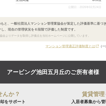
10
公開日：2026年02月24日
のもと、一般社団法人マンション管理業協会が策定した評価基準に基づ
クし、現在の管理状況を６段階で評価した制度です。
協会よりデータを取得し評価点を当社ホームページに公開しています。
マンション管理適正評価制度とは
（一
アービング池田五月丘の
ご所有者様
せんか？
賃貸管理
却をサポート
入居者募集から管