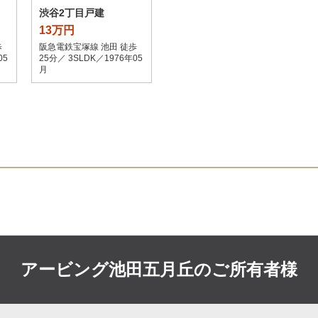
渋谷2丁目戸建
13万円
歩
阪急電鉄宝塚線 池田 徒歩
05
25分／ 3SLDK／1976年05
月
アービング池田五月丘の
ご所有者様