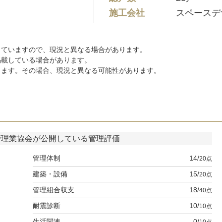
施工会社
スペースデ
していますので、現況と異なる場合があります。
掲載している場合があります。
ります。その場合、現況と異なる可能性があります。
管理業協会
が公開している管理評価
管理体制
14
点
20
建築・設備
15
点
20
管理組合収支
18
点
40
耐震診断
10
点
10
生活関連
0
点