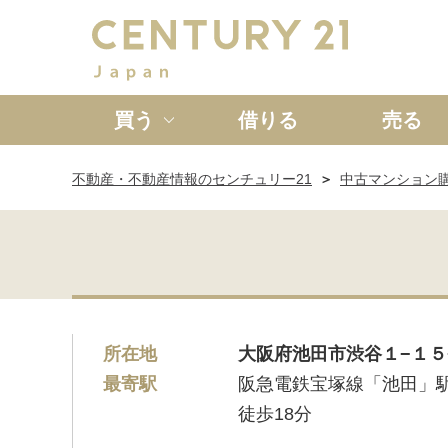
買う
借りる
売る
不動産・不動産情報のセンチュリー21
中古マンション
新築一戸建て
中古一戸
所在地
大阪府池田市渋谷１−１５
最寄駅
阪急電鉄宝塚線「池田」
徒歩18分