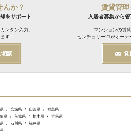
せんか？
賃貸管理
却をサポート
入居者募集から管
らカンタン入力。
マンションの賃
けます！
センチュリー21がオー
ご相談
賃
県
宮城県
山形県
福島県
葉県
茨城県
栃木県
群馬県
県
石川県
福井県
県