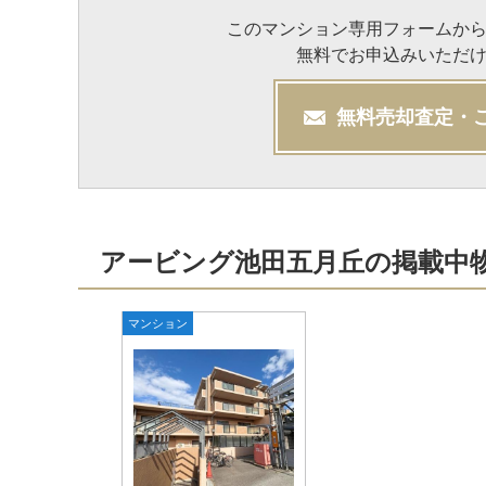
このマンション専用フォームか
無料でお申込みいただ
無料
売却
査定・
アービング池田五月丘の掲載中
マンション