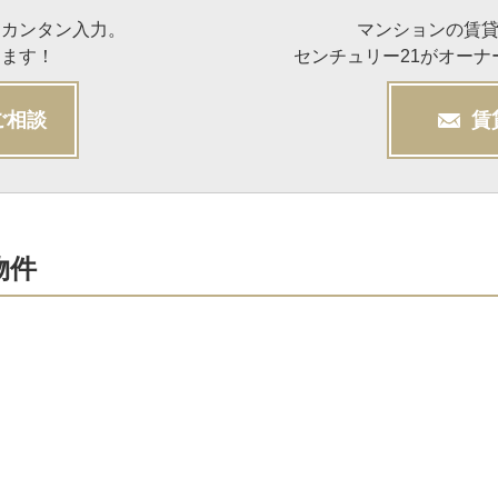
らカンタン入力。
マンションの賃
けます！
センチュリー21がオー
ご相談
賃
物件