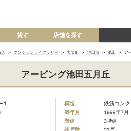
貸す
店舗を探す
購入
マンションライブラリー
大阪府
池田市
池田
ア
建て
マンション
土地
事業投資用
アービング池田五月丘
−１
構造
鉄筋コンク
駅
築年月
1999年7月
階建
3階建
総戸数
23戸