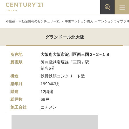
不動産・不動産情報のセンチュリー21
中古マンション購入
マンションライブラ
グランドール北大阪
所在地
大阪府大阪市淀川区西三国２−２−１８
最寄駅
阪急電鉄宝塚線「三国」駅
徒歩6分
構造
鉄骨鉄筋コンクリート造
築年月
1999年3月
階建
12階建
総戸数
68戸
施工会社
ニチメン