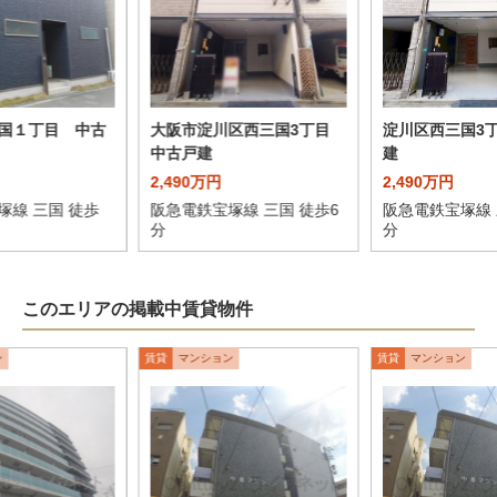
国１丁目 中古
大阪市淀川区西三国3丁目
淀川区西三国3
中古戸建
建
2,490万円
2,490万円
塚線 三国 徒歩
阪急電鉄宝塚線 三国 徒歩6
阪急電鉄宝塚線 
分
分
このエリアの掲載中賃貸物件
ン
賃貸
マンション
賃貸
マンション