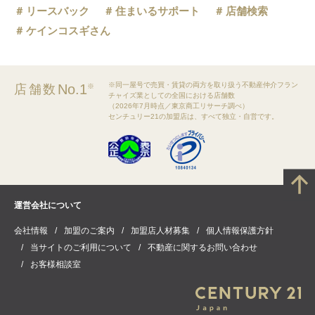
リースバック
住まいるサポート
店舗検索
ケインコスギさん
※同一屋号で売買・賃貸の両方を取り扱う不動産仲介フラン
No.1
店舗数
※
チャイズ業としての全国における店舗数
（2026年7月時点／東京商工リサーチ調べ）
センチュリー21の加盟店は、すべて独立・自営です。
運営会社について
会社情報
加盟のご案内
加盟店人材募集
個人情報保護方針
当サイトのご利用について
不動産に関するお問い合わせ
お客様相談室