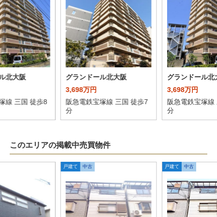
ル北大阪
グランドール北大阪
グランドール北
3,698万円
3,698万円
塚線 三国 徒歩8
阪急電鉄宝塚線 三国 徒歩7
阪急電鉄宝塚線 
分
分
このエリアの掲載中売買物件
戸建て
中古
戸建て
中古