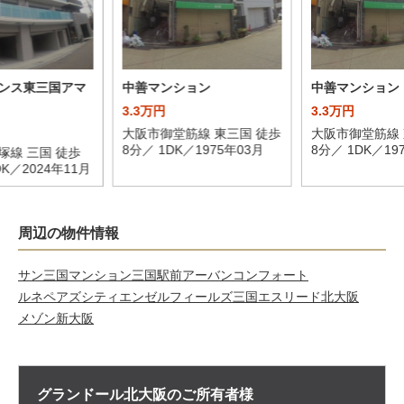
ンス東三国アマ
中善マンション
中善マンション
3.3万円
3.3万円
大阪市御堂筋線 東三国 徒歩
大阪市御堂筋線 
8分／ 1DK／1975年03月
8分／ 1DK／19
塚線 三国 徒歩
DK／2024年11月
周辺の物件情報
サン三国マンション
三国駅前アーバンコンフォート
ルネペアズシティ
エンゼルフィールズ三国
エスリード北大阪
メゾン新大阪
グランドール北大阪の
ご所有者様