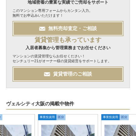
地域密着の豊富な実績でご売却をサポート
このマンション専用フォームからカンタン入力。
無料でお申込みいただけます！
無料
売却
査定・ご相談
賃貸管理も承っています
入居者募集から管理業務までお任せください
マンションの賃貸管理ならお任せください！
センチュリー21がオーナー様の賃貸経営をサポートします。
賃貸管理のご相談
ヴェルシティ大阪の掲載中物件
分
事業投資用
区分
事業投資用
区分