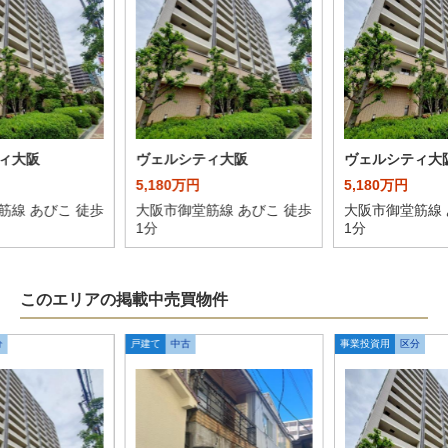
ィ大阪
ヴェルシティ大阪
ヴェルシティ大
5,180万円
5,180万円
筋線 あびこ 徒歩
大阪市御堂筋線 あびこ 徒歩
大阪市御堂筋線 
1分
1分
このエリアの掲載中売買物件
分
戸建て
中古
事業投資用
区分