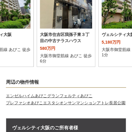
ィ大阪
大阪市住吉区我孫子東３丁
ヴェルシティ大
目の中古テラスハウス
5,180万円
580万円
筋線 あびこ 徒歩
大阪市御堂筋線 
1分
大阪市御堂筋線 あびこ 徒歩
6分
周辺の物件情報
エンゼルハイムあびこ
グランフェルティあびこ
プレファシオあびこエスタシオン
サンマンションアトレ長居公園
ヴェルシティ大阪の
ご所有者様