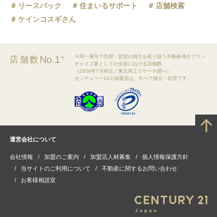
リースバック
住まいるサポート
店舗検索
ケインコスギさん
※同一屋号で売買・賃貸の両方を取り扱う不動産仲介フラン
No.1
店舗数
※
チャイズ業としての全国における店舗数
（2026年7月時点／東京商工リサーチ調べ）
センチュリー21の加盟店は、すべて独立・自営です。
運営会社について
会社情報
加盟のご案内
加盟店人材募集
個人情報保護方針
当サイトのご利用について
不動産に関するお問い合わせ
お客様相談室