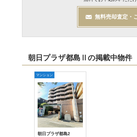
無料
売却
査定・
朝日プラザ都島Ⅱの掲載中物件
マンション
朝日プラザ都島2