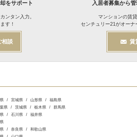
却をサポート
入居者募集から管
らカンタン入力。
マンションの賃
けます！
センチュリー21がオー
ご相談
賃
県
宮城県
山形県
福島県
葉県
茨城県
栃木県
群馬県
県
石川県
福井県
県
県
奈良県
和歌山県
県
山口県