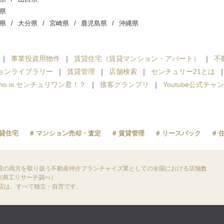
県
県
大分県
宮崎県
鹿児島県
沖縄県
事業投資用物件
賃貸住宅（賃貸マンション・アパート）
不
ョンライブラリー
賃貸管理
店舗検索
センチュリー21とは
ho is センチュリワン君！？
接客グランプリ
Youtube公式チャ
貸住宅
マンション売却・査定
賃貸管理
リースバック
貸の両方を取り扱う不動産仲介フランチャイズ業としての全国における店舗数
東京商工リサーチ調べ）
盟店は、すべて独立・自営です。