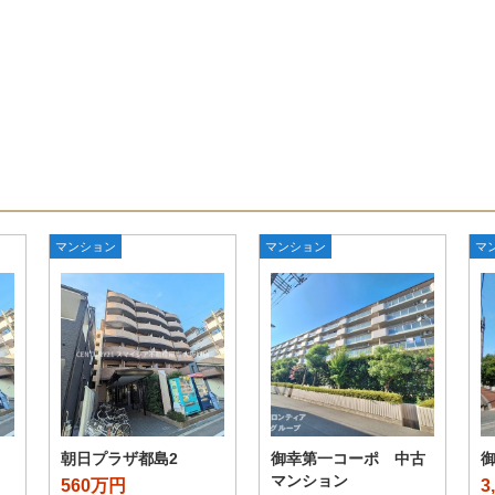
マンション
マンション
マ
朝日プラザ都島2
御幸第一コーポ 中古
マンション
560万円
3