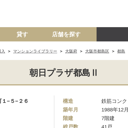
貸す
店舗を探す
購入
マンションライブラリー
大阪府
大阪市都島区
都島
建て
マンション
土地
事業投資用
朝日プラザ都島Ⅱ
１−５−２６
構造
鉄筋コンク
築年月
1988年12
階建
7階建
総戸数
41戸