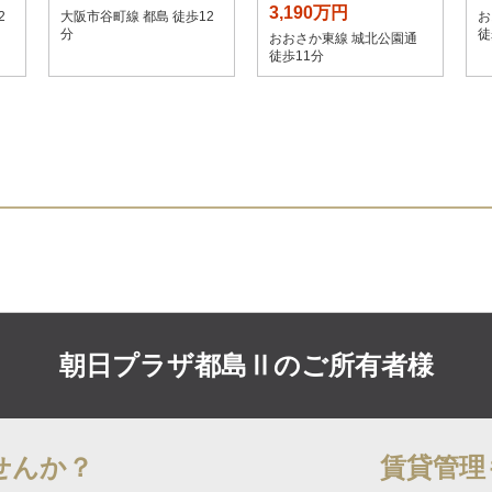
3,190万円
2
大阪市谷町線 都島 徒歩12
お
分
徒
おおさか東線 城北公園通
徒歩11分
朝日プラザ都島Ⅱの
ご所有者様
せんか？
賃貸管理