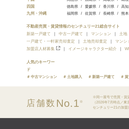
四国
徳島県
愛媛県
香川県
高知
九州・沖縄
福岡県
佐賀県
長崎県
熊本
不動産売買・賃貸情報のセンチュリー21総合サイト
新築一戸建て
中古一戸建て
マンション
土地
一戸建て・一軒家売却査定
土地売却査定
マンシ
加盟店人材募集
イメージキャラクター紹介
W
人気のキーワー
ド
中古マンション
土地購入
新築一戸建て
賃
※同一屋号で売買・賃
No.1
店舗数
※
（2026年7月時点／
センチュリー21の加