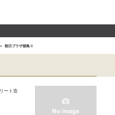
朝日プラザ都島Ⅱ
リート造
月