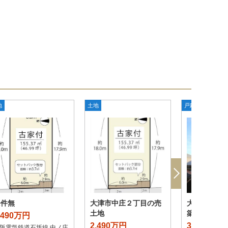
地
土地
戸建て
新築
条件無
大津市中庄２丁目の売
大津市中庄
土地
築一戸建
,490万円
2,490万円
3,480万円
阪電気鉄道石坂線 中ノ庄