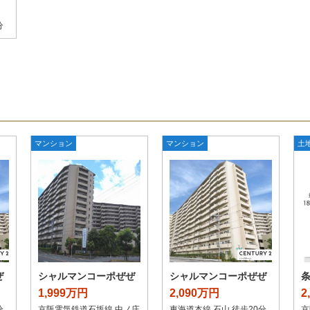
分
マンション
マンション
土
ぜ
シャルマンコーポぜぜ
シャルマンコーポぜぜ
1,999万円
2,090万円
2
分
京阪電気鉄道石坂線 中ノ庄
東海道本線 石山 徒歩20分
京