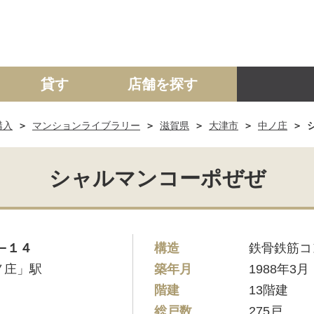
貸す
店舗を探す
購入
マンションライブラリー
滋賀県
大津市
中ノ庄
建て
マンション
土地
事業投資用
シャルマンコーポぜぜ
−１４
構造
鉄骨鉄筋コ
ノ庄」駅
築年月
1988年3月
階建
13階建
総戸数
275戸