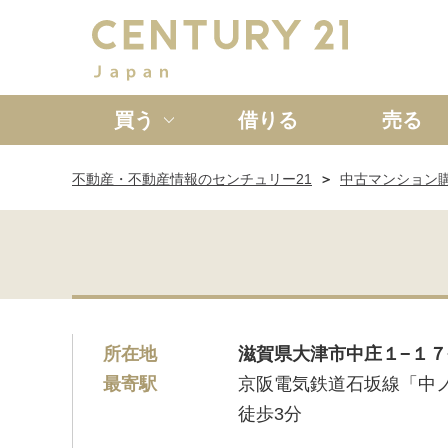
買う
借りる
売る
不動産・不動産情報のセンチュリー21
中古マンション
新築一戸建て
中古一戸
所在地
滋賀県大津市中庄１−１７
最寄駅
京阪電気鉄道石坂線「中
徒歩3分