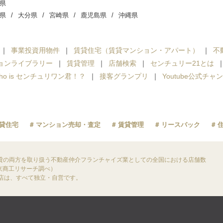
県
県
大分県
宮崎県
鹿児島県
沖縄県
事業投資用物件
賃貸住宅（賃貸マンション・アパート）
不
ョンライブラリー
賃貸管理
店舗検索
センチュリー21とは
ho is センチュリワン君！？
接客グランプリ
Youtube公式チャ
貸住宅
マンション売却・査定
賃貸管理
リースバック
貸の両方を取り扱う不動産仲介フランチャイズ業としての全国における店舗数
東京商工リサーチ調べ）
盟店は、すべて独立・自営です。