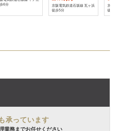
歩6分
京阪電気鉄道石坂線 瓦ヶ浜
京阪電気鉄道石
徒歩5分
徒歩1分
も承っています
理業務までお任せください