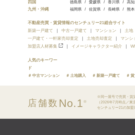
四国
徳島県
愛媛県
香川県
高知
九州・沖縄
福岡県
佐賀県
長崎県
熊本
不動産売買・賃貸情報のセンチュリー21総合サイト
新築一戸建て
中古一戸建て
マンション
土地
一戸建て・一軒家売却査定
土地売却査定
マンシ
加盟店人材募集
イメージキャラクター紹介
W
人気のキーワー
ド
中古マンション
土地購入
新築一戸建て
賃
※同一屋号で売買・賃
No.1
店舗数
※
（2026年7月時点／
センチュリー21の加