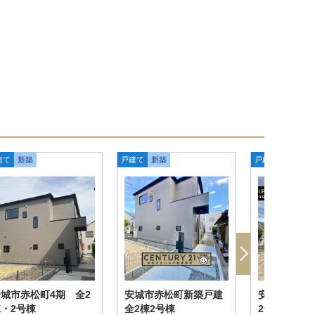
建て
新築
戸建て
新築
戸建て
新築
城市赤松町4期 全2
安城市赤松町新築戸建
安城市赤松
・2号棟
全2棟2号棟
2号棟 グラ