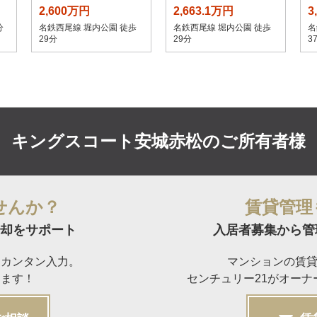
2,600万円
2,663.1万円
3
分
名鉄西尾線 堀内公園 徒歩
名鉄西尾線 堀内公園 徒歩
名
29分
29分
3
キングスコート安城赤松の
ご所有者様
せんか？
賃貸管理
却をサポート
入居者募集から管
らカンタン入力。
マンションの賃
けます！
センチュリー21がオー