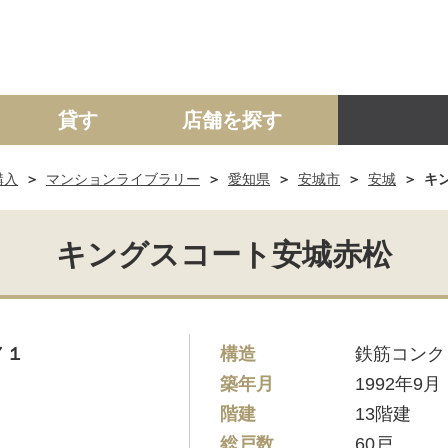
貸す
店舗を探す
購入
マンションライブラリー
愛知県
安城市
安城
キ
建て
マンション
土地
事業投資用
キングスコート安城赤松
７１
構造
鉄筋コンク
築年月
1992年9月
階建
13階建
総戸数
60戸