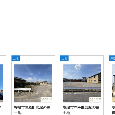
土地
土地
戸
赤
安城市赤松町恋塚の売
安城市赤松町恋塚の売
安
土地
土地
棟