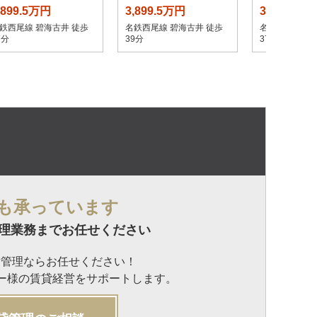
,899.5万円
3,899.5万円
3,899.5万
鉄西尾線 碧海古井 徒歩
名鉄西尾線 碧海古井 徒歩
名鉄西尾線 碧
7分
39分
37分
も承っています
理業務までお任せください
貸管理ならお任せください！
ナー様の賃貸経営をサポートします。