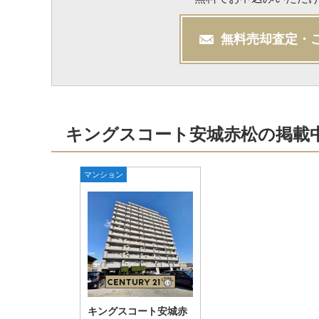
無料
売却
査定・
キングスコート安城赤松の掲載
マンション
キングスコート安城赤