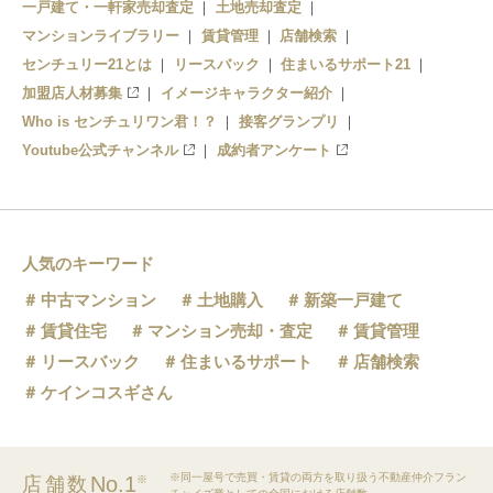
一戸建て・一軒家売却査定
土地売却査定
マンションライブラリー
賃貸管理
店舗検索
センチュリー21とは
リースバック
住まいるサポート21
加盟店人材募集
イメージキャラクター紹介
Who is センチュリワン君！？
接客グランプリ
Youtube公式チャンネル
成約者アンケート
人気のキーワード
中古マンション
土地購入
新築一戸建て
賃貸住宅
マンション売却・査定
賃貸管理
リースバック
住まいるサポート
店舗検索
ケインコスギさん
※同一屋号で売買・賃貸の両方を取り扱う不動産仲介フラン
No.1
店舗数
※