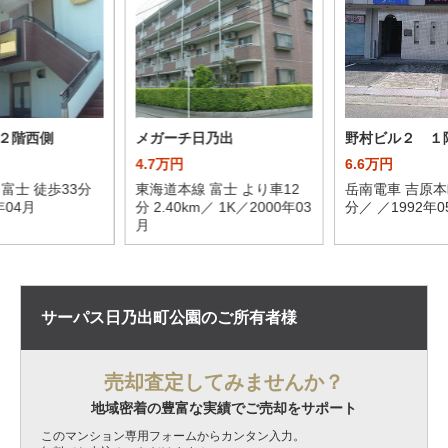
２階西側
メガーチ日乃出
野村ビル２ １
4.7万円
6.6万円
富士 徒歩33分
東海道本線 富士 より車12
岳南電車 吉原本
年04月
分 2.40km／ 1K／2000年03
分／ ／1992年0
月
サーパス日乃出町公園の
ご所有者様
売却査定してみませんか？
地域密着の豊富な実績でご売却をサポート
このマンション専用フォームからカンタン入力。