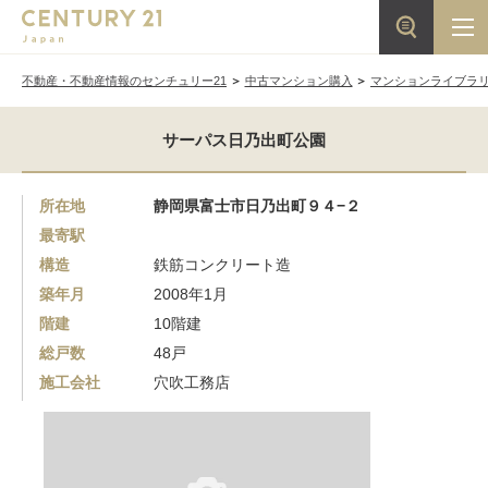
不動産・不動産情報のセンチュリー21
中古マンション購入
マンションライブラ
サーパス日乃出町公園
所在地
静岡県富士市日乃出町９４−２
最寄駅
構造
鉄筋コンクリート造
築年月
2008年1月
階建
10階建
総戸数
48戸
施工会社
穴吹工務店