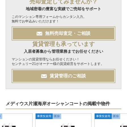
売却査定してみませんか？
地域密着の豊富な実績でご売却をサポート
このマンション専用フォームからカンタン入力。
無料でお申込みいただけます！
無料
売却
査定・ご相談
賃貸管理も承っています
入居者募集から管理業務までお任せください
マンションの賃貸管理ならお任せください！
センチュリー21がオーナー様の賃貸経営をサポートします。
賃貸管理のご相談
メディウス片瀬海岸オーシャンコートの掲載中物件
分
事業投資用
区分
事業投資用
区分