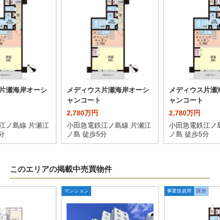
片瀬海岸オーシ
メディウス片瀬海岸オーシ
メディウス片瀬
ャンコート
ャンコート
2,780万円
2,780万円
江ノ島線 片瀬江
小田急電鉄江ノ島線 片瀬江
小田急電鉄江ノ
分
ノ島 徒歩5分
ノ島 徒歩5分
このエリアの掲載中売買物件
マンション
事業投資用
区分