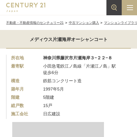
不動産・不動産情報のセンチュリー21
中古マンション購入
マンションライブラ
メディウス片瀬海岸オーシャンコート
所在地
神奈川県藤沢市片瀬海岸３−２２−８
最寄駅
小田急電鉄江ノ島線「片瀬江ノ島」駅
徒歩6分
構造
鉄筋コンクリート造
築年月
1997年5月
階建
5階建
総戸数
15戸
施工会社
日広建設