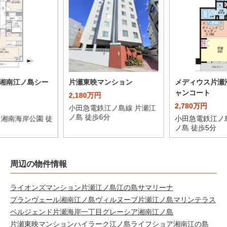
湘南江ノ島シー
片瀬東映マンション
メディウス片瀬
ャンコート
2,180万円
2,780万円
小田急電鉄江ノ島線 片瀬江
ノ島 徒歩6分
 湘南海岸公園 徒
小田急電鉄江ノ
ノ島 徒歩5分
周辺の物件情報
ライオンズマンション片瀬江ノ島
江の島サマリーナ
プランヴェール湘南江ノ島
ヴィルヌーブ片瀬江ノ島マリンテラス
ベルジェンド片瀬海岸一丁目
グレーシア湘南江ノ島
片瀬東映マンション
ハイラーク江ノ島
ライフショア湘南江の島