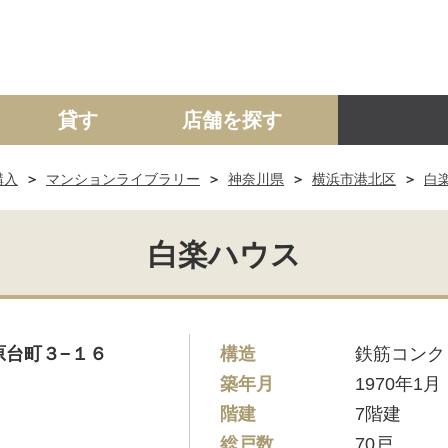
貸す
店舗を探す
購入
マンションライブラリー
神奈川県
横浜市港北区
白
建て
マンション
土地
事業投資用
白楽ハウス
原台町３−１６
構造
鉄筋コンク
築年月
1970年1月
階建
7階建
総戸数
70戸