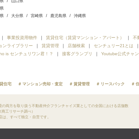
県
山口県
県
県
大分県
宮崎県
鹿児島県
沖縄県
事業投資用物件
賃貸住宅（賃貸マンション・アパート）
不
ョンライブラリー
賃貸管理
店舗検索
センチュリー21とは
ho is センチュリワン君！？
接客グランプリ
Youtube公式チャ
貸住宅
マンション売却・査定
賃貸管理
リースバック
貸の両方を取り扱う不動産仲介フランチャイズ業としての全国における店舗数
東京商工リサーチ調べ）
盟店は、すべて独立・自営です。