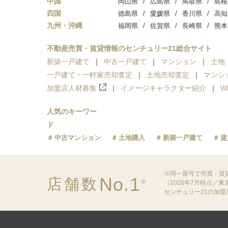
中国
岡山県
広島県
鳥取県
島根
四国
徳島県
愛媛県
香川県
高知
九州・沖縄
福岡県
佐賀県
長崎県
熊本
不動産売買・賃貸情報のセンチュリー21総合サイト
新築一戸建て
中古一戸建て
マンション
土地
一戸建て・一軒家売却査定
土地売却査定
マンシ
加盟店人材募集
イメージキャラクター紹介
W
人気のキーワー
ド
中古マンション
土地購入
新築一戸建て
賃
※同一屋号で売買・賃
No.1
店舗数
※
（2026年7月時点／
センチュリー21の加