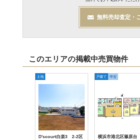
無料
売却
査定・
このエリアの掲載中売買物件
土地
戸建て
中古
D'scourt白楽3 2-2区
横浜市港北区篠原台