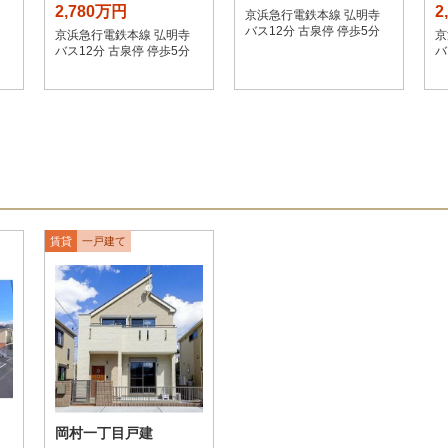
2,780万円
2
京浜急行電鉄本線 弘明寺
バス12分 古泉停 停歩5分
京浜急行電鉄本線 弘明寺
京
バス12分 古泉停 停歩5分
バ
賃貸
一戸建て
岡村一丁目戸建