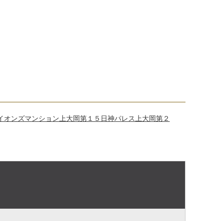
イオンズマンション上大岡第１５
日神パレス上大岡第２