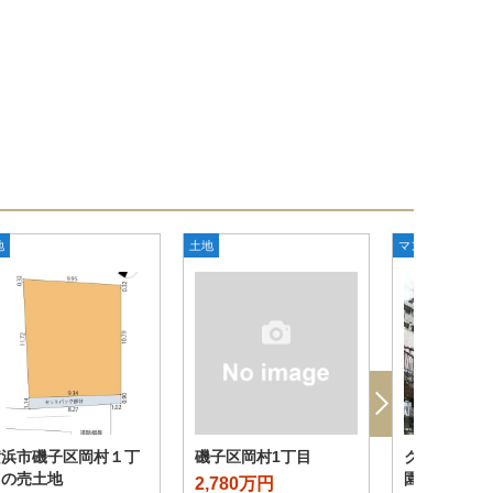
地
土地
マンション
横浜市磯子区岡村１丁
磯子区岡村1丁目
クリオホー
目の売土地
園
2,780万円