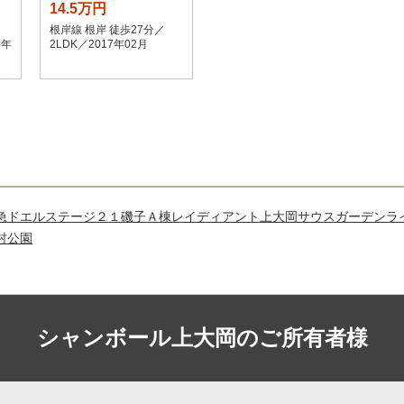
14.5万円
根岸線 根岸 徒歩27分／
0年
2LDK／2017年02月
急ドエルステージ２１磯子Ａ棟
レイディアント上大岡サウスガーデン
ラ
村公園
シャンボール上大岡の
ご所有者様