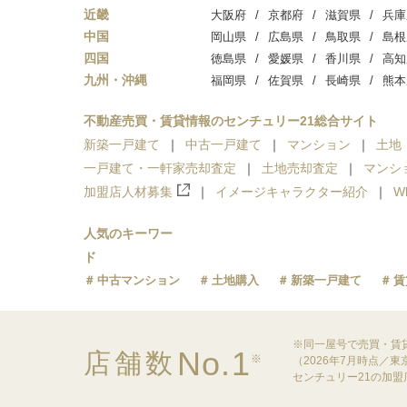
近畿
大阪府
京都府
滋賀県
兵庫
中国
岡山県
広島県
鳥取県
島根
四国
徳島県
愛媛県
香川県
高知
九州・沖縄
福岡県
佐賀県
長崎県
熊本
不動産売買・賃貸情報のセンチュリー21総合サイト
新築一戸建て
中古一戸建て
マンション
土地
一戸建て・一軒家売却査定
土地売却査定
マンシ
加盟店人材募集
イメージキャラクター紹介
W
人気のキーワー
ド
中古マンション
土地購入
新築一戸建て
賃
※同一屋号で売買・賃
No.1
店舗数
※
（2026年7月時点／
センチュリー21の加