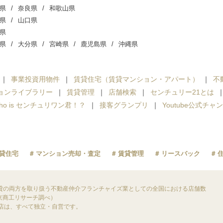
県
奈良県
和歌山県
県
山口県
県
県
大分県
宮崎県
鹿児島県
沖縄県
事業投資用物件
賃貸住宅（賃貸マンション・アパート）
不
ョンライブラリー
賃貸管理
店舗検索
センチュリー21とは
ho is センチュリワン君！？
接客グランプリ
Youtube公式チャ
貸住宅
マンション売却・査定
賃貸管理
リースバック
貸の両方を取り扱う不動産仲介フランチャイズ業としての全国における店舗数
東京商工リサーチ調べ）
盟店は、すべて独立・自営です。