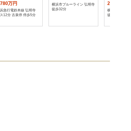
,780万円
2,980万円
横浜市ブルーライン 弘明寺
徒歩32分
浜急行電鉄本線 弘明寺
横浜市ブルーラ
ス12分 古泉停 停歩5分
徒歩19分