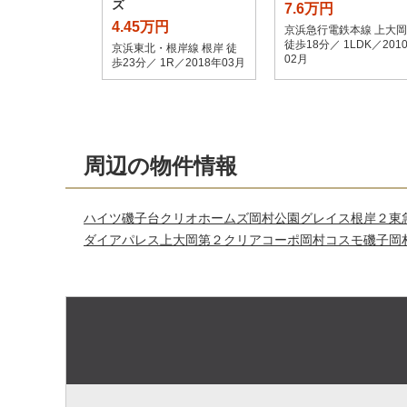
ズ
7.6万円
4.45万円
京浜急行電鉄本線 上大岡
徒歩18分／ 1LDK／201
京浜東北・根岸線 根岸 徒
02月
歩23分／ 1R／2018年03月
周辺の物件情報
ハイツ磯子台
クリオホームズ岡村公園
グレイス根岸２
東
ダイアパレス上大岡第２
クリアコーポ岡村
コスモ磯子岡