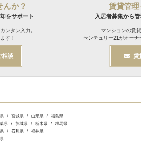
せんか？
賃貸管理
却をサポート
入居者募集から管
らカンタン入力。
マンションの賃
けます！
センチュリー21がオー
ご相談
賃
県
宮城県
山形県
福島県
葉県
茨城県
栃木県
群馬県
県
石川県
福井県
県