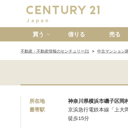
買う
借りる
売る
不動産・不動産情報のセンチュリー21
中古マンション
新築一戸建て
中古一戸
所在地
神奈川県横浜市磯子区岡村
最寄駅
京浜急行電鉄本線「上大
徒歩15分