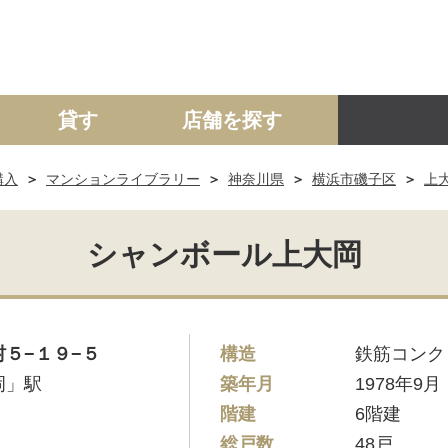
貸す
店舗を探す
購入
マンションライブラリー
神奈川県
横浜市磯子区
上
建て
マンション
土地
事業投資用
シャンボール上大岡
５−１９−５
構造
鉄筋コンク
岡」駅
築年月
1978年9月
階建
6階建
総戸数
48戸