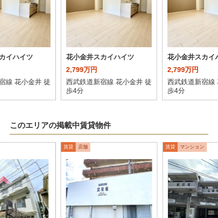
カイハイツ
花小金井スカイハイツ
花小金井スカイ
2,799万円
2,799万円
宿線 花小金井 徒
西武鉄道新宿線 花小金井 徒
西武鉄道新宿線 
歩4分
歩4分
このエリアの掲載中賃貸物件
賃貸
店舗
賃貸
マンション