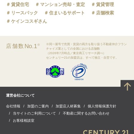
賃貸住宅
マンション売却・査定
賃貸管理
リースバック
住まいるサポート
店舗検索
ケインコスギさん
※同一屋号で売買・賃貸の両方を取り扱う不動産仲介フラン
No.1
店舗数
※
チャイズ業としての全国における店舗数
（2026年7月時点／東京商工リサーチ調べ）
センチュリー21の加盟店は、すべて独立・自営です。
運営会社について
会社情報
加盟のご案内
加盟店人材募集
個人情報保護方針
当サイトのご利用について
不動産に関するお問い合わせ
お客様相談室