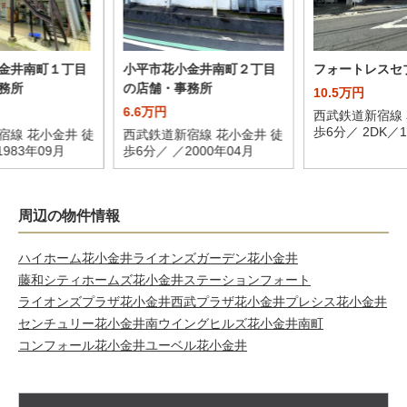
金井南町１丁目
小平市花小金井南町２丁目
フォートレスセ
務所
の店舗・事務所
10.5万円
6.6万円
西武鉄道新宿線 
歩6分／ 2DK／1
宿線 花小金井 徒
西武鉄道新宿線 花小金井 徒
983年09月
歩6分／ ／2000年04月
周辺の物件情報
ハイホーム花小金井
ライオンズガーデン花小金井
藤和シティホームズ花小金井ステーションフォート
ライオンズプラザ花小金井
西武プラザ花小金井
プレシス花小金井
センチュリー花小金井南
ウイングヒルズ花小金井南町
コンフォール花小金井
ユーベル花小金井