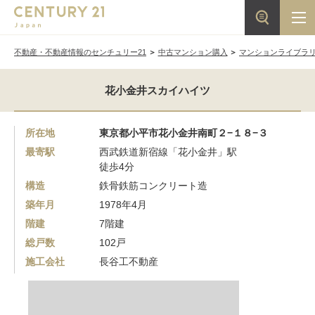
不動産・不動産情報のセンチュリー21
中古マンション購入
マンションライブラ
花小金井スカイハイツ
所在地
東京都小平市花小金井南町２−１８−３
最寄駅
西武鉄道新宿線「花小金井」駅
徒歩4分
構造
鉄骨鉄筋コンクリート造
築年月
1978年4月
階建
7階建
総戸数
102戸
施工会社
長谷工不動産