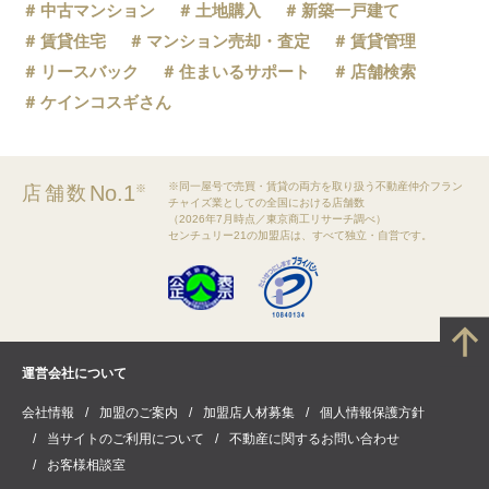
中古マンション
土地購入
新築一戸建て
賃貸住宅
マンション売却・査定
賃貸管理
リースバック
住まいるサポート
店舗検索
ケインコスギさん
※同一屋号で売買・賃貸の両方を取り扱う不動産仲介フラン
No.1
店舗数
※
チャイズ業としての全国における店舗数
（2026年7月時点／東京商工リサーチ調べ）
センチュリー21の加盟店は、すべて独立・自営です。
運営会社について
会社情報
加盟のご案内
加盟店人材募集
個人情報保護方針
当サイトのご利用について
不動産に関するお問い合わせ
お客様相談室