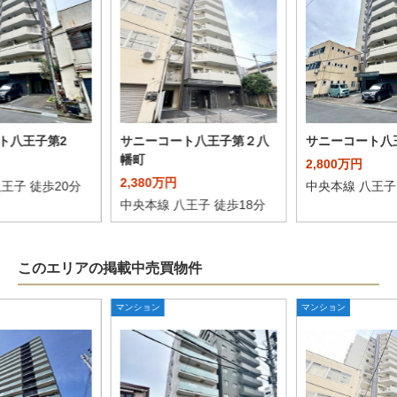
ト八王子第2
サニーコート八王子第２八
サニーコート八
幡町
2,800万円
2,380万円
王子 徒歩20分
中央本線 八王子
中央本線 八王子 徒歩18分
このエリアの掲載中売買物件
マンション
マンション