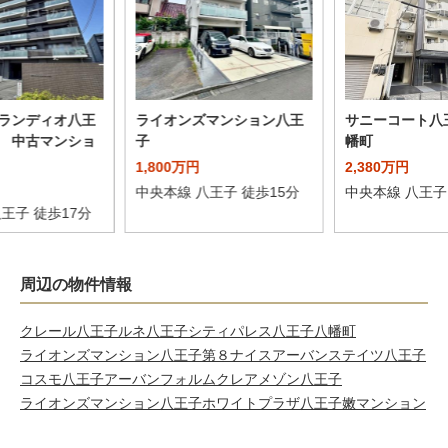
ランディオ八王
ライオンズマンション八王
サニーコート八
 中古マンショ
子
幡町
1,800万円
2,380万円
中央本線 八王子 徒歩15分
中央本線 八王子
王子 徒歩17分
周辺の物件情報
クレール八王子
ルネ八王子
シティパレス八王子八幡町
ライオンズマンション八王子第８
ナイスアーバンステイツ八王子
コスモ八王子アーバンフォルム
クレアメゾン八王子
ライオンズマンション八王子
ホワイトプラザ
八王子嫩マンション