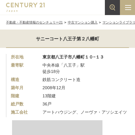
不動産・不動産情報のセンチュリー21
中古マンション購入
マンションライブラ
サニーコート八王子第２八幡町
所在地
東京都八王子市八幡町１０−１３
最寄駅
中央本線「八王子」駅
徒歩18分
構造
鉄筋コンクリート造
築年月
2008年12月
階建
13階建
総戸数
36戸
施工会社
アートハウジング、ノーヴァ・アソシエイツ