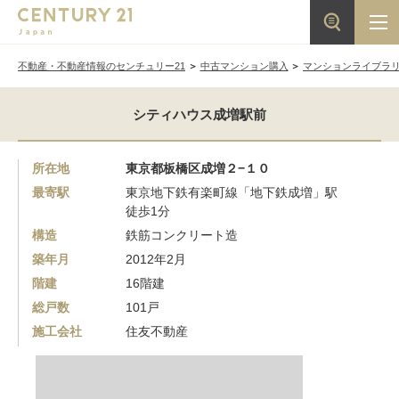
不動産・不動産情報のセンチュリー21
中古マンション購入
マンションライブラ
シティハウス成増駅前
所在地
東京都板橋区成増２−１０
最寄駅
東京地下鉄有楽町線「地下鉄成増」駅
徒歩1分
構造
鉄筋コンクリート造
築年月
2012年2月
階建
16階建
総戸数
101戸
施工会社
住友不動産