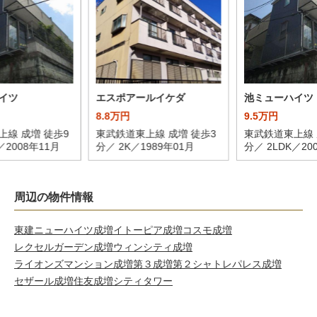
イツ
エスポアールイケダ
池ミューハイツ
8.8万円
9.5万円
上線 成増 徒歩9
東武鉄道東上線 成増 徒歩3
東武鉄道東上線 
／2008年11月
分／ 2K／1989年01月
分／ 2LDK／20
周辺の物件情報
東建ニューハイツ成増
イトーピア成増
コスモ成増
レクセルガーデン成増
ウィンシティ成増
ライオンズマンション成増第３
成増第２シャトレ
パレス成増
セザール成増
住友成増シティタワー