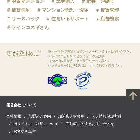
中古マンション
土地購入
新築一戸建て
賃貸住宅
マンション売却・査定
賃貸管理
リースバック
住まいるサポート
店舗検索
ケインコスギさん
※同一屋号で売買・賃貸の両方を取り扱う不動産仲介フラン
No.1
店舗数
※
チャイズ業としての全国における店舗数
（2026年7月時点／東京商工リサーチ調べ）
センチュリー21の加盟店は、すべて独立・自営です。
運営会社について
会社情報
加盟のご案内
加盟店人材募集
個人情報保護方針
当サイトのご利用について
不動産に関するお問い合わせ
お客様相談室