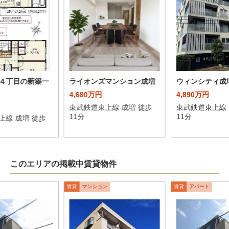
４丁目の新築一
ライオンズマンション成増
ウィンシティ成
4,680万円
4,890万円
東武鉄道東上線 成増 徒歩
東武鉄道東上線 
11分
11分
上線 成増 徒歩
このエリアの掲載中賃貸物件
賃貸
マンション
賃貸
アパート