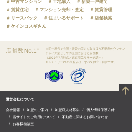
中古マンション
土地購入
新築一戸建て
賃貸住宅
マンション売却・査定
賃貸管理
リースバック
住まいるサポート
店舗検索
ケインコスギさん
※同一屋号で売買・賃貸の両方を取り扱う不動産仲介フラン
No.1
店舗数
※
チャイズ業としての全国における店舗数
（2026年7月時点／東京商工リサーチ調べ）
センチュリー21の加盟店は、すべて独立・自営です。
運営会社について
会社情報
加盟のご案内
加盟店人材募集
個人情報保護方針
当サイトのご利用について
不動産に関するお問い合わせ
お客様相談室