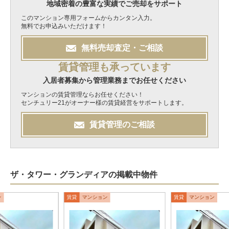
地域密着の豊富な実績でご売却をサポート
このマンション専用フォームからカンタン入力。
無料でお申込みいただけます！
無料
売却
査定・ご相談
賃貸管理も承っています
入居者募集から管理業務までお任せください
マンションの賃貸管理ならお任せください！
センチュリー21がオーナー様の賃貸経営をサポートします。
賃貸管理のご相談
ザ・タワー・グランディアの掲載中物件
ン
賃貸
マンション
賃貸
マンション