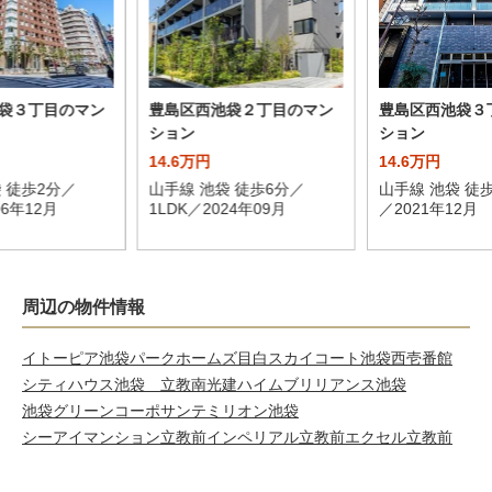
袋３丁目のマン
豊島区西池袋２丁目のマン
豊島区西池袋３
ション
ション
14.6万円
14.6万円
 徒歩2分／
山手線 池袋 徒歩6分／
山手線 池袋 徒歩
06年12月
1LDK／2024年09月
／2021年12月
周辺の物件情報
イトーピア池袋
パークホームズ目白
スカイコート池袋西壱番館
シティハウス池袋 立教南
光建ハイムブリリアンス池袋
池袋グリーンコーポ
サンテミリオン池袋
シーアイマンション立教前
インペリアル立教前
エクセル立教前