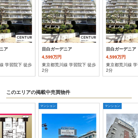
ニア
目白ガーデニア
目白ガーデニア
4,599万円
4,599万円
線 学習院下 徒歩
東京都荒川線 学習院下 徒歩
東京都荒川線 学
2分
2分
このエリアの掲載中売買物件
マンション
マンション