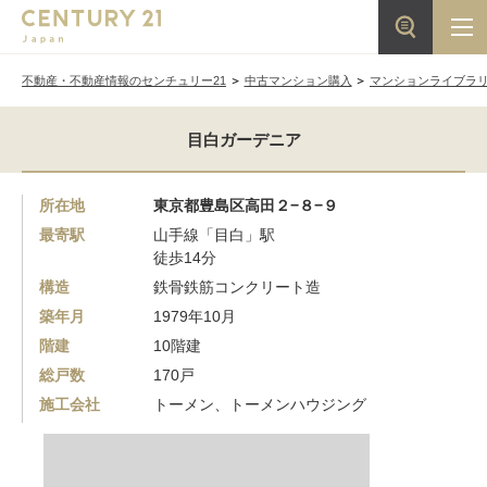
不動産・不動産情報のセンチュリー21
中古マンション購入
マンションライブラ
目白ガーデニア
所在地
東京都豊島区高田２−８−９
最寄駅
山手線「目白」駅
徒歩14分
構造
鉄骨鉄筋コンクリート造
築年月
1979年10月
階建
10階建
総戸数
170戸
施工会社
トーメン、トーメンハウジング