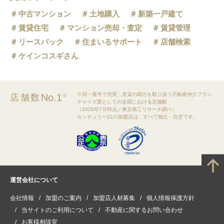
中古マンション
土地購入
新築一戸建て
賃貸住宅
マンション売却・査定
賃貸管理
リースバック
住まいるサポート
店舗検索
ケインコスギさん
※同一屋号で売買・賃貸の両方を取り扱う不動産仲介フラン
No.1
店舗数
※
チャイズ業としての全国における店舗数
（2026年7月時点／東京商工リサーチ調べ）
センチュリー21の加盟店は、すべて独立・自営です。
運営会社について
会社情報
加盟のご案内
加盟店人材募集
個人情報保護方針
当サイトのご利用について
不動産に関するお問い合わせ
お客様相談室