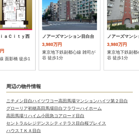
ｉａＣｉｔｙ西
ノアーズマンション目白台
ノアーズマンシ
3,980万円
3,980万円
万円
東京地下鉄副都心線 雑司が
東京地下鉄副都
谷 徒歩1分
谷 徒歩1分
線 面影橋 徒歩1
周辺の物件情報
ニチメン目白ハイツ
ワコー高田馬場マンション
ハイツ第２目白
グローリア初穂高田馬場
目白フラワーハイホーム
高田馬場リハイム
小田急コアロード目白
セントラルレジデンスシティテラス目白
桜プレイス
ハウスＴＫＡ目白