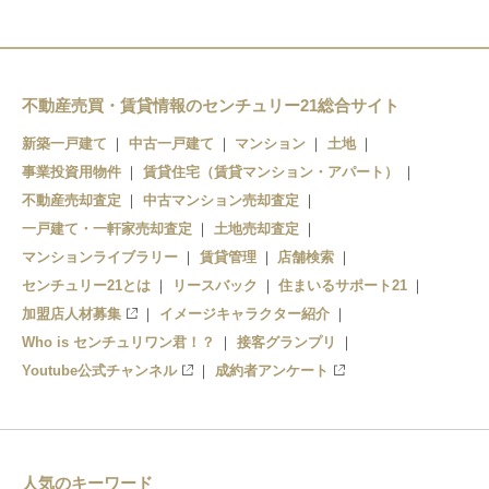
不動産売買・賃貸情報のセンチュリー21総合サイト
新築一戸建て
中古一戸建て
マンション
土地
事業投資用物件
賃貸住宅（賃貸マンション・アパート）
不動産売却査定
中古マンション売却査定
一戸建て・一軒家売却査定
土地売却査定
マンションライブラリー
賃貸管理
店舗検索
センチュリー21とは
リースバック
住まいるサポート21
加盟店人材募集
イメージキャラクター紹介
Who is センチュリワン君！？
接客グランプリ
Youtube公式チャンネル
成約者アンケート
人気のキーワード