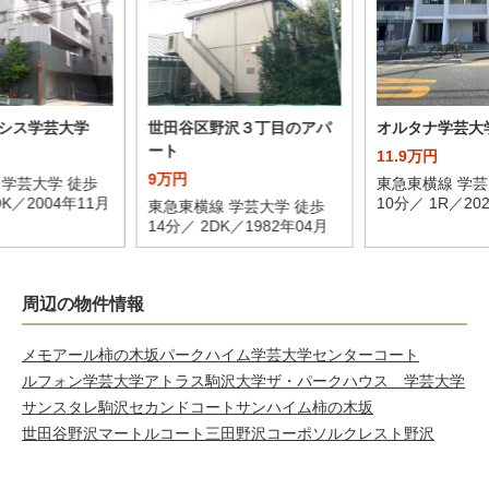
シス学芸大学
世田谷区野沢３丁目のアパ
オルタナ学芸大
ート
11.9万円
9万円
 学芸大学 徒歩
東急東横線 学芸
DK／2004年11月
10分／ 1R／20
東急東横線 学芸大学 徒歩
14分／ 2DK／1982年04月
周辺の物件情報
メモアール柿の木坂
パークハイム学芸大学センターコート
ルフォン学芸大学
アトラス駒沢大学
ザ・パークハウス 学芸大学
サンスタレ駒沢セカンドコート
サンハイム柿の木坂
世田谷野沢マートルコート
三田野沢コーポ
ソルクレスト野沢