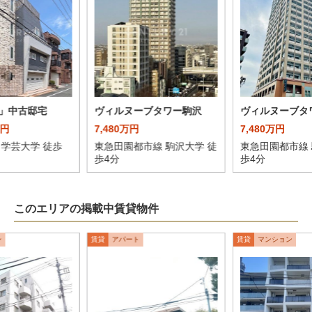
」中古邸宅
ヴィルヌーブタワー駒沢
ヴィルヌーブタ
万円
7,480万円
7,480万円
 学芸大学 徒歩
東急田園都市線 駒沢大学 徒
東急田園都市線 
歩4分
歩4分
このエリアの掲載中賃貸物件
ン
賃貸
アパート
賃貸
マンション