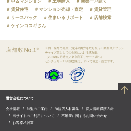
中古マンション
土地購入
新築一戸建て
賃貸住宅
マンション売却・査定
賃貸管理
リースバック
住まいるサポート
店舗検索
ケインコスギさん
※同一屋号で売買・賃貸の両方を取り扱う不動産仲介フラン
No.1
店舗数
※
チャイズ業としての全国における店舗数
（2026年7月時点／東京商工リサーチ調べ）
センチュリー21の加盟店は、すべて独立・自営です。
運営会社について
会社情報
加盟のご案内
加盟店人材募集
個人情報保護方針
当サイトのご利用について
不動産に関するお問い合わせ
お客様相談室