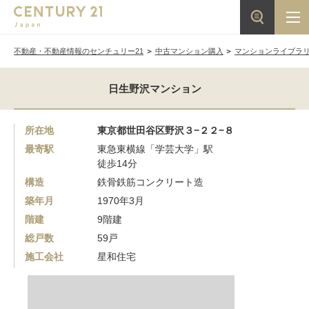
不動産・不動産情報のセンチュリー21
中古マンション購入
マンションライブラ
日生野沢マンション
所在地
東京都世田谷区野沢３−２２−８
最寄駅
東急東横線「学芸大学」駅
徒歩14分
構造
鉄骨鉄筋コンクリート造
築年月
1970年3月
階建
9階建
総戸数
59戸
施工会社
星和住宅