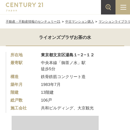
不動産・不動産情報のセンチュリー21
中古マンション購入
マンションライブラ
ライオンズプラザお茶の水
所在地
東京都文京区湯島１−２−１２
最寄駅
中央本線「御茶ノ水」駅
徒歩5分
構造
鉄骨鉄筋コンクリート造
築年月
1983年7月
階建
13階建
総戸数
106戸
施工会社
共和ビルディング、大京観光