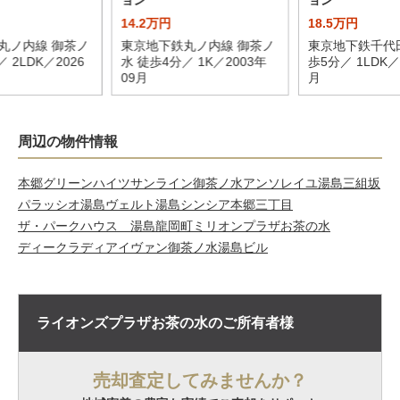
14.2万円
18.5万円
丸ノ内線 御茶ノ
東京地下鉄丸ノ内線 御茶ノ
東京地下鉄千代田
 2LDK／2026
水 徒歩4分／ 1K／2003年
歩5分／ 1LDK／
09月
月
周辺の物件情報
本郷グリーンハイツ
サンライン御茶ノ水
アンソレイユ湯島三組坂
パラッシオ湯島
ヴェルト湯島
シンシア本郷三丁目
ザ・パークハウス 湯島龍岡町
ミリオンプラザお茶の水
ディークラディアイヴァン御茶ノ水
湯島ビル
ライオンズプラザお茶の水の
ご所有者様
売却査定してみませんか？