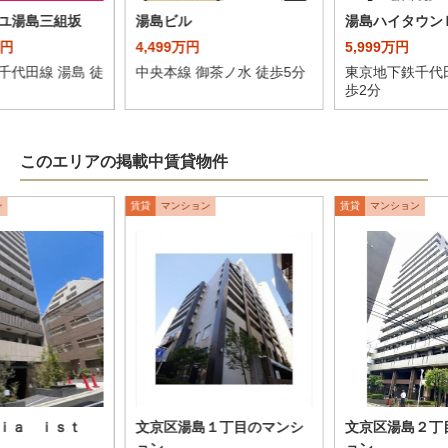
ユ湯島三組坂
湯島ビル
湯島ハイタウン
万円
4,499万円
5,999万円
千代田線 湯島 徒
中央本線 御茶ノ水 徒歩5分
東京地下鉄千代田
歩2分
このエリアの掲載中賃貸物件
ン
賃貸
マンション
賃貸
マンション
ｌｉａ ｉｓｔ
文京区湯島１丁目のマンシ
文京区湯島２丁
ョン
ョン