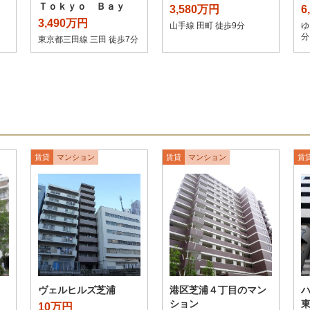
Ｔｏｋｙｏ Ｂａｙ
3,580万円
6
3,490万円
山手線 田町 徒歩9分
ゆ
分
東京都三田線 三田 徒歩7分
賃貸
マンション
賃貸
マンション
賃
ヴェルヒルズ芝浦
港区芝浦４丁目のマン
ション
10万円