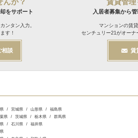
せんか？
賃貸管理
却をサポート
入居者募集から管
らカンタン入力。
マンションの賃
けます！
センチュリー21がオー
ご相談
賃
県
宮城県
山形県
福島県
葉県
茨城県
栃木県
群馬県
県
石川県
福井県
県