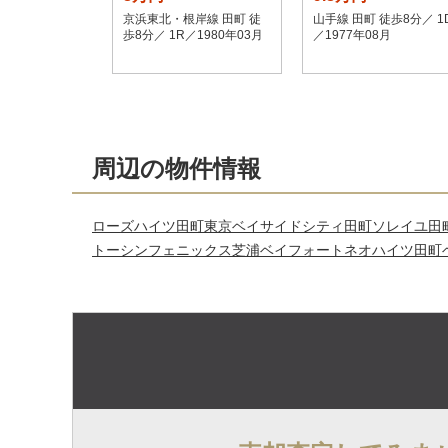
京浜東北・根岸線 田町 徒
山手線 田町 徒歩8分／ 1
歩8分／ 1R／1980年03月
／1977年08月
周辺の物件情報
ローズハイツ田町
東京ベイサイド
シティ田町
ソレイユ田
トーシンフェニックス芝浦ベイフォート
ネオハイツ田町