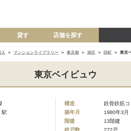
貸す
店舗を探す
購入
マンションライブラリー
東京都
港区
田町
東京
建て
マンション
土地
事業投資用
東京ベイビュウ
２
構造
鉄骨鉄筋コ
」駅
築年月
1980年3月
階建
13階建
総戸数
272戸