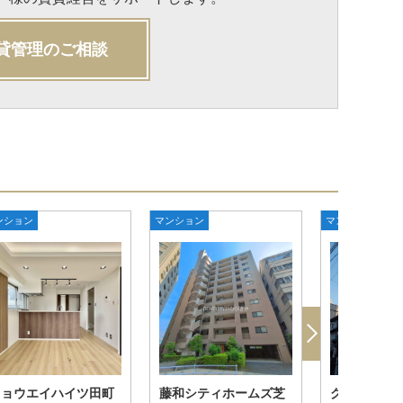
貸管理のご相談
ンション
マンション
マンション
キョウエイハイツ田町
藤和シティホームズ芝
グランドメ