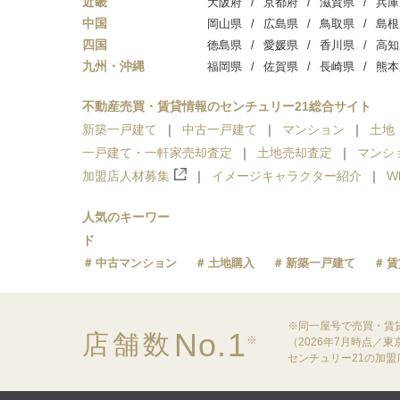
近畿
大阪府
京都府
滋賀県
兵庫
中国
岡山県
広島県
鳥取県
島根
四国
徳島県
愛媛県
香川県
高知
九州・沖縄
福岡県
佐賀県
長崎県
熊本
不動産売買・賃貸情報のセンチュリー21総合サイト
新築一戸建て
中古一戸建て
マンション
土地
一戸建て・一軒家売却査定
土地売却査定
マンシ
加盟店人材募集
イメージキャラクター紹介
W
人気のキーワー
ド
中古マンション
土地購入
新築一戸建て
賃
※同一屋号で売買・賃
No.1
店舗数
※
（2026年7月時点／
センチュリー21の加