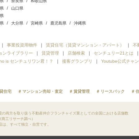
県
奈良県
和歌山県
県
山口県
県
県
大分県
宮崎県
鹿児島県
沖縄県
事業投資用物件
賃貸住宅（賃貸マンション・アパート）
不
ョンライブラリー
賃貸管理
店舗検索
センチュリー21とは
ho is センチュリワン君！？
接客グランプリ
Youtube公式チャ
貸住宅
マンション売却・査定
賃貸管理
リースバック
貸の両方を取り扱う不動産仲介フランチャイズ業としての全国における店舗数
東京商工リサーチ調べ）
盟店は、すべて独立・自営です。