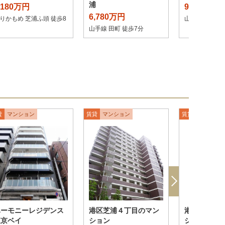
浦
,180万円
9,180万円
6,780万円
りかもめ 芝浦ふ頭 徒歩8
山手線 田町 徒
山手線 田町 徒歩7分
貸
マンション
賃貸
マンション
賃貸
マンショ
ハーモニーレジデンス
港区芝浦４丁目のマン
港区芝浦４
東京ベイ
ション
ション