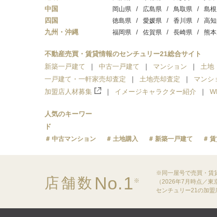
中国
岡山県
広島県
鳥取県
島根
四国
徳島県
愛媛県
香川県
高知
九州・沖縄
福岡県
佐賀県
長崎県
熊本
不動産売買・賃貸情報のセンチュリー21総合サイト
新築一戸建て
中古一戸建て
マンション
土地
一戸建て・一軒家売却査定
土地売却査定
マンシ
加盟店人材募集
イメージキャラクター紹介
W
人気のキーワー
ド
中古マンション
土地購入
新築一戸建て
賃
※同一屋号で売買・賃
No.1
店舗数
※
（2026年7月時点／
センチュリー21の加