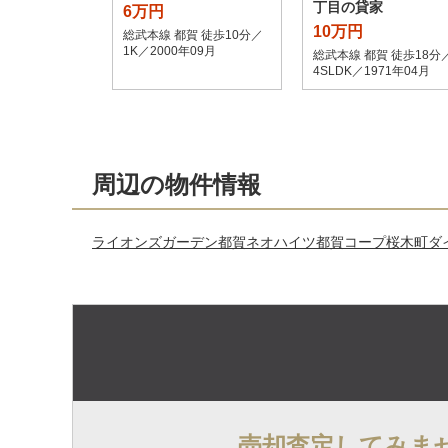
丁目の貸家
6万円
10万円
総武本線 都賀 徒歩10分／
1K／2000年09月
総武本線 都賀 徒歩18分
4SLDK／1971年04月
周辺の物件情報
ライオンズガーデン都賀
ネオハイツ都賀
コープ桜木町
ダ
売却査定してみま