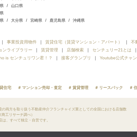
県
山口県
県
県
大分県
宮崎県
鹿児島県
沖縄県
事業投資用物件
賃貸住宅（賃貸マンション・アパート）
不
ョンライブラリー
賃貸管理
店舗検索
センチュリー21とは
ho is センチュリワン君！？
接客グランプリ
Youtube公式チャ
貸住宅
マンション売却・査定
賃貸管理
リースバック
貸の両方を取り扱う不動産仲介フランチャイズ業としての全国における店舗数
東京商工リサーチ調べ）
盟店は、すべて独立・自営です。