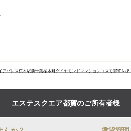
／
イアパレス桜木駅前
千葉桜木町ダイヤモンドマンション
コスモ都賀Ｎ棟
エステスクエア都賀の
ご所有者様
せんか？
賃貸管理