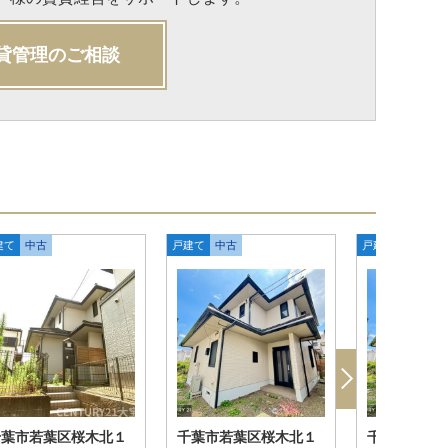
貸管理のご相談
建て
中古
戸建て
中古
戸建て
中古
千葉市若葉区桜木北１
千葉市若葉区桜木北１
千葉市若葉