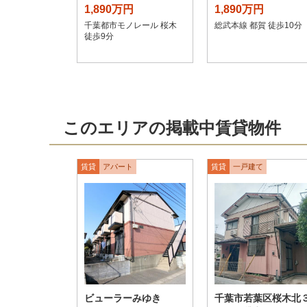
1,890万円
1,890万円
千葉都市モノレール 桜木
総武本線 都賀 徒歩10分
徒歩9分
このエリアの掲載中賃貸物件
賃貸
アパート
賃貸
一戸建て
ビューラーみゆき
千葉市若葉区桜木北