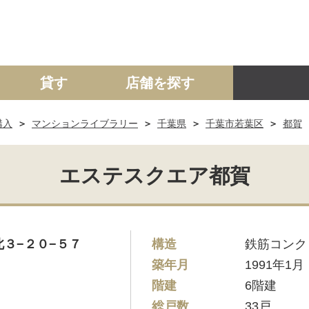
貸す
店舗を探す
購入
マンションライブラリー
千葉県
千葉市若葉区
都賀
建て
マンション
土地
事業投資用
エステスクエア都賀
３−２０−５７
構造
鉄筋コンク
築年月
1991年1月
階建
6階建
総戸数
33戸