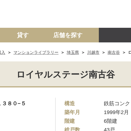
貸す
店舗を探す
購入
マンションライブラリー
埼玉県
川越市
南古谷
建て
マンション
土地
事業投資用
ロイヤルステージ南古谷
１３８０−５
構造
鉄筋コンク
築年月
1999年2月
階建
6階建
総戸数
43戸