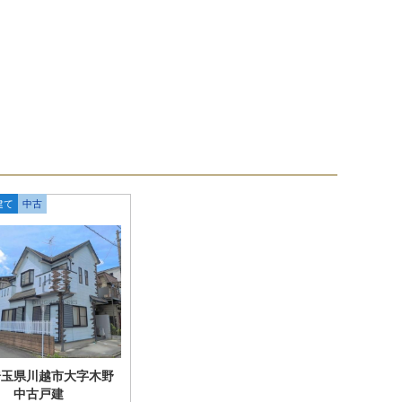
建て
中古
埼玉県川越市大字木野
目 中古戸建