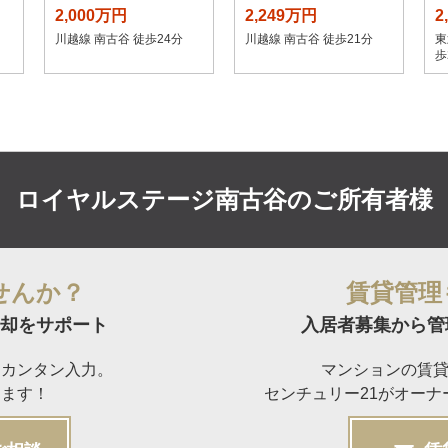
2,000万円
2,249万円
2
川越線 南古谷 徒歩24分
川越線 南古谷 徒歩21分
東
歩
ロイヤルステージ南古谷の
ご所有者様
せんか？
賃貸管理
却をサポート
入居者募集から管
らカンタン入力。
マンションの賃
けます！
センチュリー21がオー