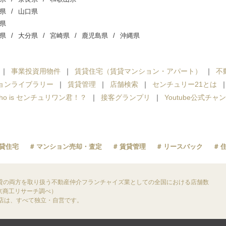
県
山口県
県
県
大分県
宮崎県
鹿児島県
沖縄県
事業投資用物件
賃貸住宅（賃貸マンション・アパート）
不
ョンライブラリー
賃貸管理
店舗検索
センチュリー21とは
ho is センチュリワン君！？
接客グランプリ
Youtube公式チャ
貸住宅
マンション売却・査定
賃貸管理
リースバック
貸の両方を取り扱う不動産仲介フランチャイズ業としての全国における店舗数
東京商工リサーチ調べ）
盟店は、すべて独立・自営です。