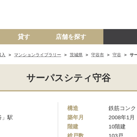
貸す
店舗を探す
購入
マンションライブラリー
茨城県
守谷市
守谷
サ
建て
マンション
土地
事業投資用
サーパスシティ守谷
構造
鉄筋コンク
谷」駅
築年月
2008年1月
階建
10階建
総戸数
103戸