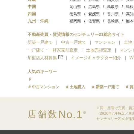
中国
岡山県
広島県
鳥取県
島根
四国
徳島県
愛媛県
香川県
高知
九州・沖縄
福岡県
佐賀県
長崎県
熊本
不動産売買・賃貸情報のセンチュリー21総合サイト
新築一戸建て
中古一戸建て
マンション
土地
一戸建て・一軒家売却査定
土地売却査定
マンシ
加盟店人材募集
イメージキャラクター紹介
W
人気のキーワー
ド
中古マンション
土地購入
新築一戸建て
賃
※同一屋号で売買・賃
No.1
店舗数
※
（2026年7月時点／
センチュリー21の加