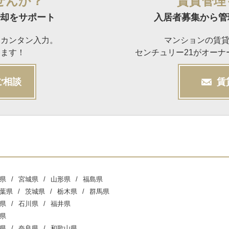
せんか？
賃貸管理
却をサポート
入居者募集から管
らカンタン入力。
マンションの賃
けます！
センチュリー21がオー
ご相談
賃
県
宮城県
山形県
福島県
葉県
茨城県
栃木県
群馬県
県
石川県
福井県
県
県
奈良県
和歌山県