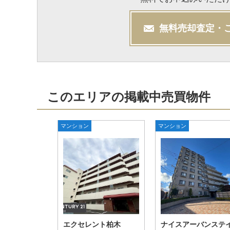
無料
売却
査定・
このエリアの掲載中売買物件
マンション
マンション
エクセレント柏木
ナイスアーバンステ