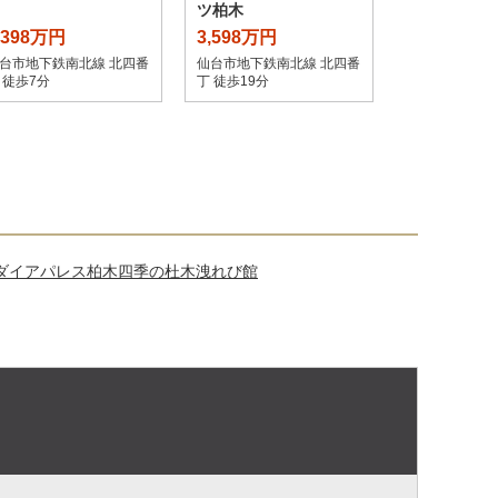
ス
ツ柏木
,398万円
3,598万円
台市地下鉄南北線 北四番
仙台市地下鉄南北線 北四番
 徒歩7分
丁 徒歩19分
ダイアパレス柏木四季の杜木洩れび館