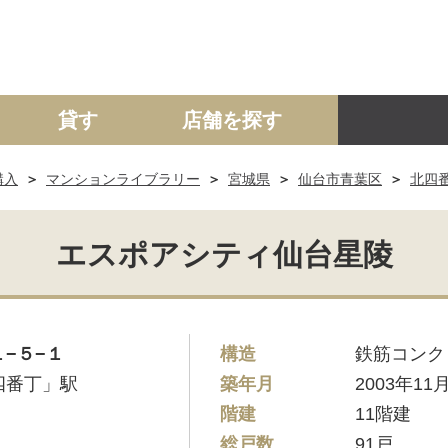
貸す
店舗を探す
購入
マンションライブラリー
宮城県
仙台市青葉区
北四
建て
マンション
土地
事業投資用
エスポアシティ仙台星陵
−５−１
構造
鉄筋コンク
四番丁」駅
築年月
2003年11
階建
11階建
総戸数
91戸