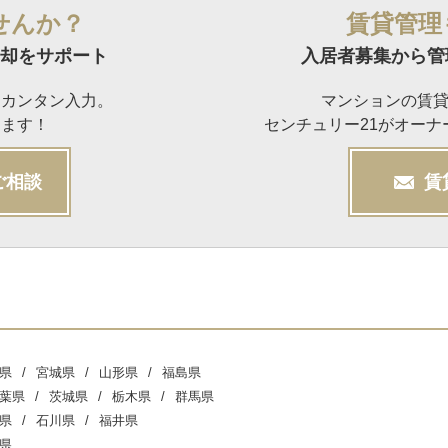
せんか？
賃貸管理
却をサポート
入居者募集から管
らカンタン入力。
マンションの賃
けます！
センチュリー21がオー
ご相談
賃
県
宮城県
山形県
福島県
葉県
茨城県
栃木県
群馬県
県
石川県
福井県
県