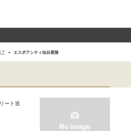
番丁
エスポアシティ仙台星陵
リート造
月