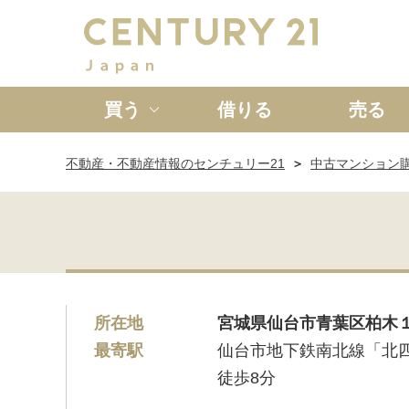
買う
借りる
売る
不動産・不動産情報のセンチュリー21
中古マンション
新築一戸建て
中古一戸
所在地
宮城県仙台市青葉区柏木１
最寄駅
仙台市地下鉄南北線「北
徒歩8分