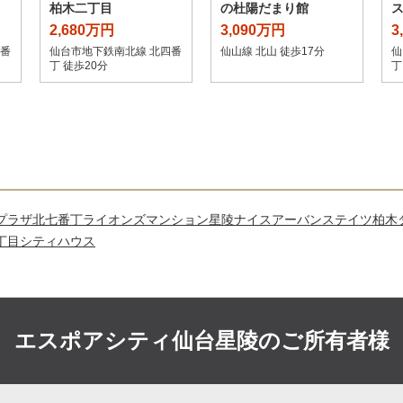
柏木二丁目
の杜陽だまり館
2,680万円
3,090万円
3
四番
仙台市地下鉄南北線 北四番
仙山線 北山 徒歩17分
仙
丁 徒歩20分
丁
プラザ北七番丁
ライオンズマンション星陵
ナイスアーバンステイツ柏木
丁目シティハウス
エスポアシティ仙台星陵の
ご所有者様