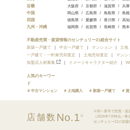
近畿
大阪府
京都府
滋賀県
兵庫
中国
岡山県
広島県
鳥取県
島根
四国
徳島県
愛媛県
香川県
高知
九州・沖縄
福岡県
佐賀県
長崎県
熊本
不動産売買・賃貸情報のセンチュリー21総合サイト
新築一戸建て
中古一戸建て
マンション
土地
一戸建て・一軒家売却査定
土地売却査定
マンシ
加盟店人材募集
イメージキャラクター紹介
W
人気のキーワー
ド
中古マンション
土地購入
新築一戸建て
賃
※同一屋号で売買・賃
No.1
店舗数
※
（2026年7月時点／
センチュリー21の加