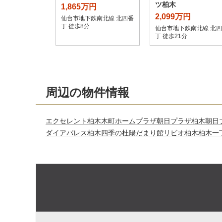
ツ柏木
1,865万円
2,099万円
仙台市地下鉄南北線 北四番
丁 徒歩8分
仙台市地下鉄南北線 北
丁 徒歩21分
周辺の物件情報
エクセレント柏木
木町ホームプラザ
朝日プラザ柏木
朝日
ダイアパレス柏木四季の杜陽だまり館
リビオ柏木
柏木一