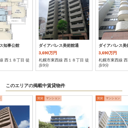
ス知事公館
ダイアパレス美術館通
ダイアパレス美
3,690万円
3,690万円
線 西１８丁目 徒
札幌市東西線 西１８丁目 徒
札幌市東西線 西
歩9分
歩9分
このエリアの掲載中賃貸物件
ン
賃貸
マンション
賃貸
マンション