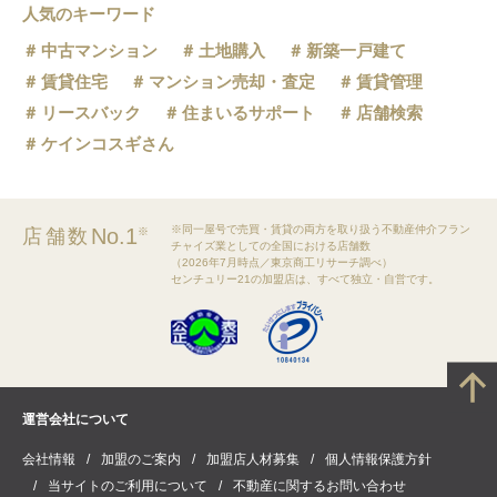
人気のキーワード
中古マンション
土地購入
新築一戸建て
賃貸住宅
マンション売却・査定
賃貸管理
リースバック
住まいるサポート
店舗検索
ケインコスギさん
※同一屋号で売買・賃貸の両方を取り扱う不動産仲介フラン
No.1
店舗数
※
チャイズ業としての全国における店舗数
（2026年7月時点／東京商工リサーチ調べ）
センチュリー21の加盟店は、すべて独立・自営です。
運営会社について
会社情報
加盟のご案内
加盟店人材募集
個人情報保護方針
当サイトのご利用について
不動産に関するお問い合わせ