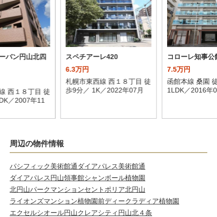
ーバン円山北四
スペチアーレ420
コローレ知事公
6.3万円
7.5万円
札幌市東西線 西１８丁目 徒
函館本線 桑園 
歩9分／ 1K／2022年07月
1LDK／2016年
線 西１８丁目 徒
DK／2007年11
周辺の物件情報
パシフィック美術館通
ダイアパレス美術館通
ダイアパレス円山領事館
シャンボール植物園
北円山パークマンション
セントポリア北円山
ライオンズマンション植物園前
ディークラディア植物園
エクセルシオール円山
クレアシティ円山北４条