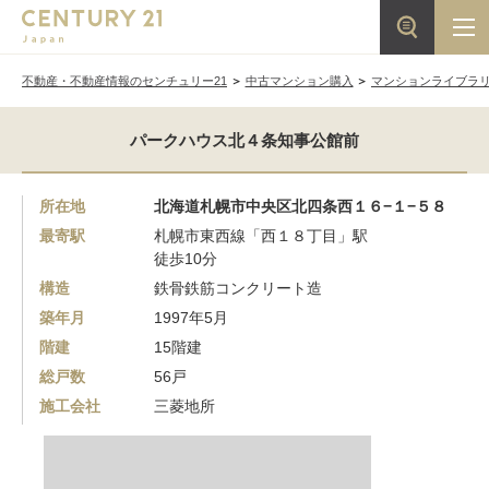
不動産・不動産情報のセンチュリー21
中古マンション購入
マンションライブラ
パークハウス北４条知事公館前
所在地
北海道札幌市中央区北四条西１６−１−５８
最寄駅
札幌市東西線「西１８丁目」駅
徒歩10分
構造
鉄骨鉄筋コンクリート造
築年月
1997年5月
階建
15階建
総戸数
56戸
施工会社
三菱地所