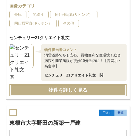
画像カテゴリ
外観
間取り
同仕様写真(リビング）
同仕様写真(キッチン）
その他
センチュリー21クリエイト礼文
物件担当者コメント
消雪道路で冬も安心。買物便利な住環境！総合
病院や商業施設が徒歩10分圏内に！【高畠小・
高畠中】
センチュリー21クリエイト礼文 関
物件を詳しく見る
戸建て
新築
東根市大字野田の新築一戸建