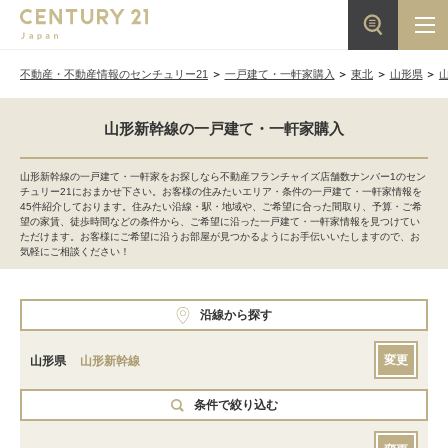
不動産・不動産情報のセンチュリー21
一戸建て・一軒家購入
東北
山形県
山形新幹線の一戸建て・一軒家購入
山形新幹線の一戸建て・一軒家をお探しなら不動産フランチャイズ店舗数ナンバー1のセン
チュリー21におまかせ下さい。お客様の住みたいエリア・条件の一戸建て・一軒家情報を
45件紹介しております。住みたい沿線・駅・地域や、ご希望に合った間取り、予算・ご希
望の家賃、徒歩時間などの条件から、ご希望に沿った一戸建て・一軒家情報を見つけてい
ただけます。お客様にご希望に沿うお部屋が見つかるようにお手伝いいたしますので、お
気軽にご相談ください！
沿線から探す
変更
山形県
山形新幹線
条件で絞り込む