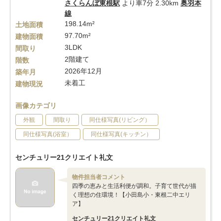
さくらんぼ東根駅
より車7分 2.30km
奥羽本
線
198.14m²
土地面積
97.70m²
建物面積
3LDK
間取り
2階建て
階数
2026年12月
築年月
未着工
建物現況
画像カテゴリ
外観
間取り
同仕様写真(リビング）
同仕様写真(浴室）
同仕様写真(キッチン）
センチュリー21クリエイト礼文
物件担当者コメント
四季の恵みと生活利便が調和。子育て世代が描
く理想の住環境！【小田島小・東根二中エリ
ア】
センチュリー21クリエイト礼文