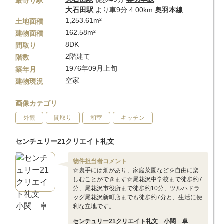
最寄り駅
大石田駅
より車9分 4.00km
奥羽本線
1,253.61m²
土地面積
162.58m²
建物面積
8DK
間取り
2階建て
階数
1976年09月上旬
築年月
空家
建物現況
画像カテゴリ
外観
間取り
和室
キッチン
センチュリー21クリエイト礼文
物件担当者コメント
☆裏手には畑があり、家庭菜園などを自由に楽
しむことができます☆尾花沢中学校まで徒歩約7
分、尾花沢市役所まで徒歩約10分、ツルハドラ
ッグ尾花沢新町店までも徒歩約7分と、生活に便
利な立地です。
センチュリー21クリエイト礼文 小関 卓