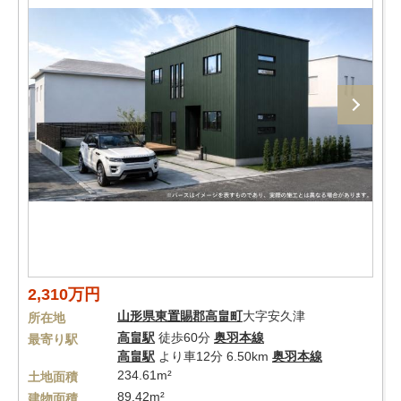
2,310万円
山形県
東置賜郡高畠町
大字安久津
所在地
高畠駅
徒歩60分
奥羽本線
最寄り駅
高畠駅
より車12分 6.50km
奥羽本線
234.61m²
土地面積
89.42m²
建物面積