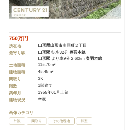
750万円
山形県
山形市
南原町２丁目
所在地
山形駅
徒歩32分
奥羽本線
最寄り駅
山形駅
より車9分 2.60km
奥羽本線
115.70m²
土地面積
45.45m²
建物面積
3K
間取り
1階建て
階数
1955年01月上旬
築年月
空家
建物現況
画像カテゴリ
外観
間取り
その他現地
和室