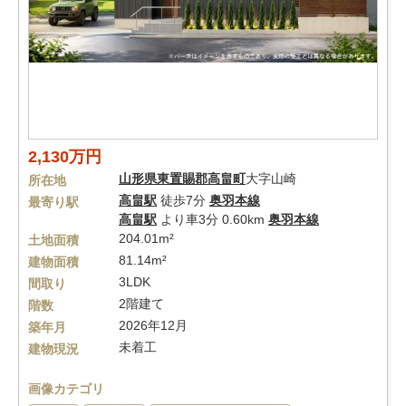
2,130万円
山形県
東置賜郡高畠町
大字山崎
所在地
高畠駅
徒歩7分
奥羽本線
最寄り駅
高畠駅
より車3分 0.60km
奥羽本線
204.01m²
土地面積
81.14m²
建物面積
3LDK
間取り
2階建て
階数
2026年12月
築年月
未着工
建物現況
画像カテゴリ