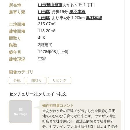
山形県
山形市
あかねケ丘１丁目
所在地
山形駅
徒歩19分
奥羽本線
最寄り駅
山形駅
より車4分 1.20km
奥羽本線
215.07m²
土地面積
118.20m²
建物面積
4LK
間取り
2階建て
階数
1978年08月上旬
築年月
空家
建物現況
画像カテゴリ
外観
間取り
リビング
センチュリー21クリエイト礼文
物件担当者コメント
☆あかねヶ丘の戸建てが出ました☆閑静な住宅
地でのびのび子育てが出来ます。ヤマザワ清住
町店まで徒歩約7分、徳洲会病院まで徒歩約9
分、セブンイレブン山形清住町3丁目店まで徒歩