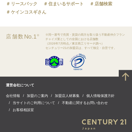
リースバック
住まいるサポート
店舗検索
ケインコスギさん
※同一屋号で売買・賃貸の両方を取り扱う不動産仲介フラン
No.1
店舗数
※
チャイズ業としての全国における店舗数
（2026年7月時点／東京商工リサーチ調べ）
センチュリー21の加盟店は、すべて独立・自営です。
運営会社について
会社情報
加盟のご案内
加盟店人材募集
個人情報保護方針
当サイトのご利用について
不動産に関するお問い合わせ
お客様相談室