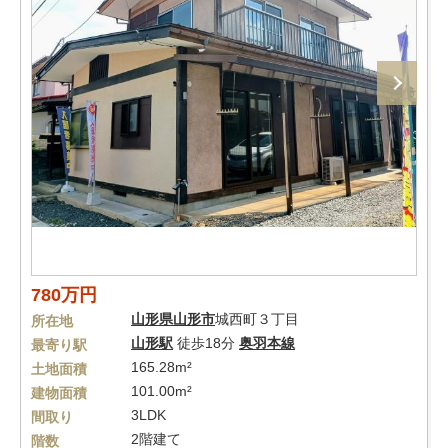
780万円
山形県
山形市
城西町３丁目
所在地
山形駅
徒歩18分
奥羽本線
最寄り駅
165.28m²
土地面積
101.00m²
建物面積
3LDK
間取り
2階建て
階数