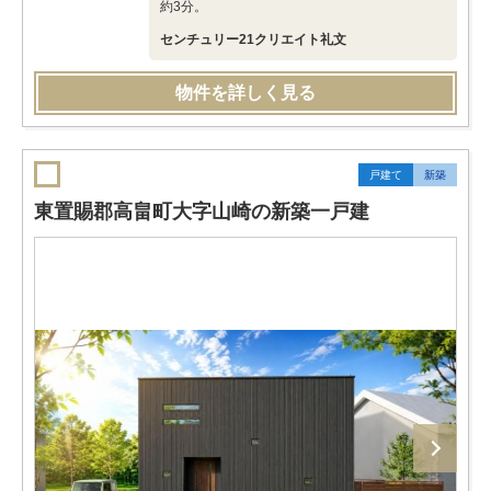
約3分。
センチュリー21クリエイト礼文
物件を詳しく見る
戸建て
新築
東置賜郡高畠町大字山崎の新築一戸建