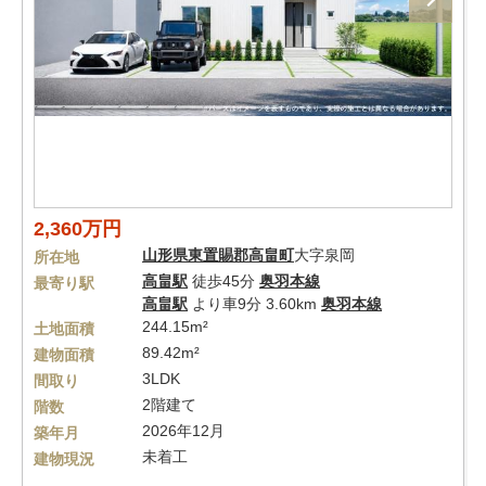
2,360万円
山形県
東置賜郡高畠町
大字泉岡
所在地
高畠駅
徒歩45分
奥羽本線
最寄り駅
高畠駅
より車9分 3.60km
奥羽本線
244.15m²
土地面積
89.42m²
建物面積
3LDK
間取り
2階建て
階数
2026年12月
築年月
未着工
建物現況