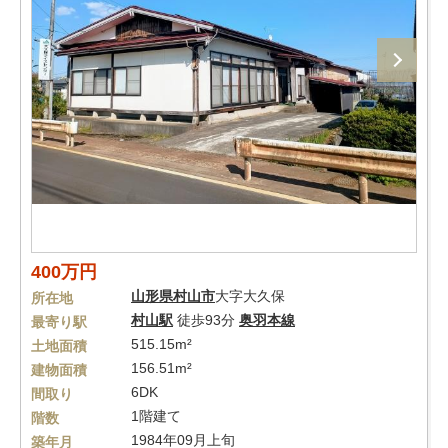
400万円
山形県
村山市
大字大久保
所在地
村山駅
徒歩93分
奥羽本線
最寄り駅
515.15m²
土地面積
156.51m²
建物面積
6DK
間取り
1階建て
階数
1984年09月上旬
築年月