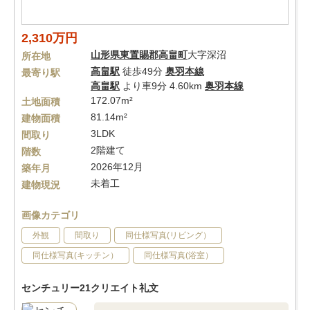
2,310万円
山形県
東置賜郡高畠町
大字深沼
所在地
高畠駅
徒歩49分
奥羽本線
最寄り駅
高畠駅
より車9分 4.60km
奥羽本線
172.07m²
土地面積
81.14m²
建物面積
3LDK
間取り
2階建て
階数
2026年12月
築年月
未着工
建物現況
画像カテゴリ
外観
間取り
同仕様写真(リビング）
同仕様写真(キッチン）
同仕様写真(浴室）
センチュリー21クリエイト礼文