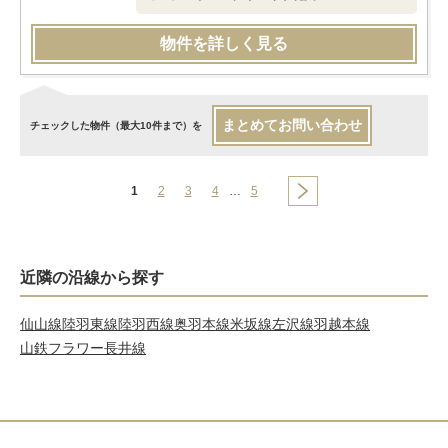
物件を詳しく見る
まとめてお問い合わせ
チェックした物件（最大10件まで）を
1
2
3
4
…
5
近隣の沿線から探す
仙山線
陸羽東線
陸羽西線
奥羽本線
米坂線
左沢線
羽越本線
山鉄フラワー長井線