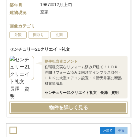
1967年12月上旬
築年月
空家
建物現況
画像カテゴリ
外観
間取り
玄関
センチュリー21クリエイト礼文
物件担当者コメント
住環境充実なリフォーム済み戸建て！ＬＤＫ・
洋間リフォーム済み２階洋間インプラス取付・
ＬＤＫに大型エアコン設置・２階天井裏に断熱
材充填済み
センチュリー21クリエイト礼文 長澤 資明
物件を詳しく見る
戸建て
中古