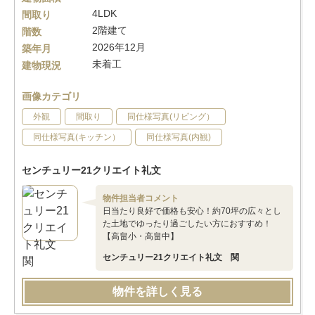
4LDK
間取り
2階建て
階数
2026年12月
築年月
未着工
建物現況
画像カテゴリ
外観
間取り
同仕様写真(リビング）
同仕様写真(キッチン）
同仕様写真(内観)
センチュリー21クリエイト礼文
物件担当者コメント
日当たり良好で価格も安心！約70坪の広々とし
た土地でゆったり過ごしたい方におすすめ！
【高畠小・高畠中】
センチュリー21クリエイト礼文 関
物件を詳しく見る