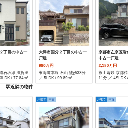
２丁目の中古一
大津市国分２丁目の中古一
京都市左京区岩
戸建
中古一戸建
980万円
2,180万円
道石坂線 滋賀里
東海道本線 石山 徒歩33分
叡山電鉄 京都精
LDK / 77.84m²
／ 5LDK / 99.89m²
11分 ／ 4SLDK /
駅近隣の物件
戸建て
中古
戸建て
中古