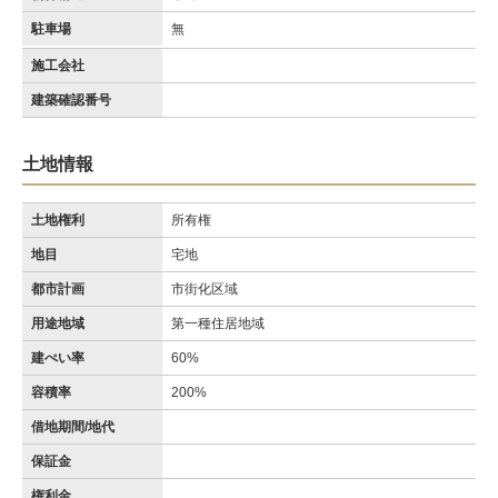
駐車場
無
施工会社
建築確認番号
土地情報
土地権利
所有権
地目
宅地
都市計画
市街化区域
用途地域
第一種住居地域
建ぺい率
60%
容積率
200%
借地期間/地代
保証金
権利金