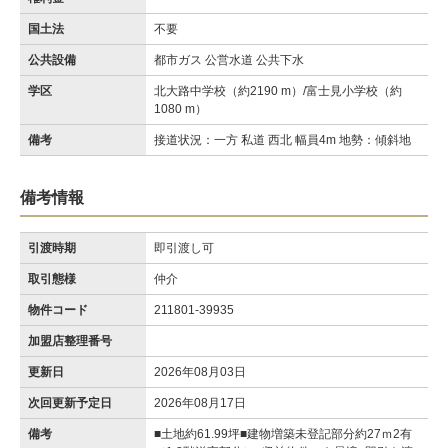
国土法
不要
公共設備
都市ガス 公営水道 公共下水
学区
北大路中学校（約2190 m）/富士見小学校（約
1080 m）
備考
接道状況：一方 私道 西北 幅員4m 地勢：傾斜地
備考情報
引渡時期
即引渡し可
取引態様
仲介
物件コード
211801-39935
加盟店整理番号
更新日
2026年08月03日
次回更新予定日
2026年08月17日
備考
■土地約61.99坪■建物増築未登記部分約27ｍ2有