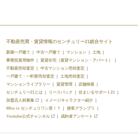
穴太駅
びわ湖浜大津駅
堅田駅
滋賀里駅
小野駅
南滋賀駅
和邇駅
不動産売買・賃貸情報のセンチュリー21総合サイト
近江神宮前駅
蓬莱駅
新築一戸建て
中古一戸建て
マンション
土地
京阪大津京駅
事業投資用物件
志賀駅
賃貸住宅（賃貸マンション・アパート）
不動産売却査定
中古マンション売却査定
大津市役所前駅
比良駅
一戸建て・一軒家売却査定
土地売却査定
マンションライブラリー
三井寺駅
賃貸管理
店舗検索
近江舞子駅
センチュリー21とは
リースバック
住まいるサポート21
びわ湖浜大津駅
北小松駅
加盟店人材募集
イメージキャラクター紹介
Who is センチュリワン君！？
接客グランプリ
島ノ関駅
Youtube公式チャンネル
成約者アンケート
石場駅
京阪膳所駅