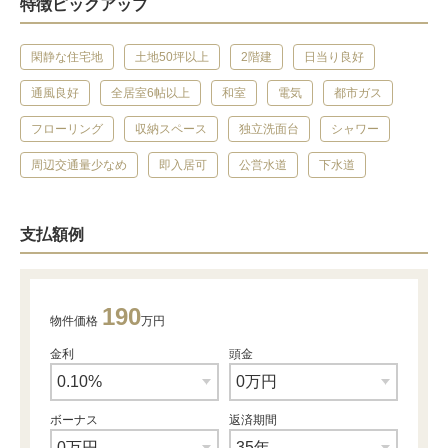
特徴ピックアップ
閑静な住宅地
土地50坪以上
2階建
日当り良好
通風良好
全居室6帖以上
和室
電気
都市ガス
フローリング
収納スペース
独立洗面台
シャワー
周辺交通量少なめ
即入居可
公営水道
下水道
支払額例
190
物件価格
万円
金利
頭金
ボーナス
返済期間