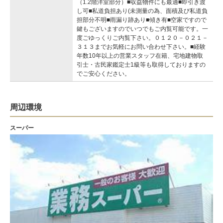
（1.2階洋室部分）■収益物件にも最適■即引き渡
し可■私道負担あり(未測量の為、面積及び私道負
担部分不明■雨漏り跡あり■傾き有■空家ですので
鍵もございますのでいつでもご内覧可能です。一
度ごゆっくりご内覧下さい。０１２０－０２１－
３１３までお気軽にお問い合わせ下さい。■経験
年数10年以上の営業スタッフ在籍、宅地建物取
引士・古民家鑑定士1級等も取得しておりますの
でご安心ください。
周辺環境
スーパー