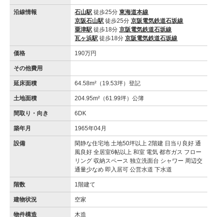
沿線情報
石山駅
徒歩25分
東海道本線
京阪石山駅
徒歩25分
京阪電気鉄道石坂線
粟津駅
徒歩18分
京阪電気鉄道石坂線
瓦ヶ浜駅
徒歩18分
京阪電気鉄道石坂線
価格
190万円
その他費用
延床面積
64.58m²（19.53坪）登記
土地面積
204.95m²（61.99坪）公簿
間取り・向き
6DK
築年月
1965年04月
設備
閑静な住宅地 土地50坪以上 2階建 日当り良好 通
風良好 全居室6帖以上 和室 電気 都市ガス フロー
リング 収納スペース 独立洗面台 シャワー 周辺交
通量少なめ 即入居可 公営水道 下水道
階数
1階建て
建物状況
空家
物件構造
木造