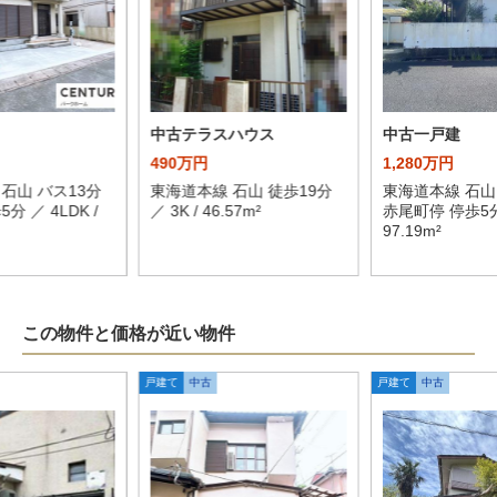
中古テラスハウス
中古一戸建
490万円
1,280万円
石山 バス13分
東海道本線 石山 徒歩19分
東海道本線 石山
分 ／ 4LDK /
／ 3K / 46.57m²
赤尾町停 停歩5分 
97.19m²
この物件と価格が近い物件
戸建て
中古
戸建て
中古