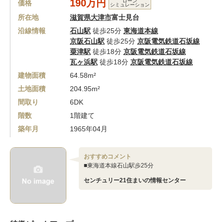
190万円
ローン
価格
シミュレーション
所在地
滋賀県大津市
富士見台
沿線情報
石山駅
徒歩25分
東海道本線
京阪石山駅
徒歩25分
京阪電気鉄道石坂線
粟津駅
徒歩18分
京阪電気鉄道石坂線
瓦ヶ浜駅
徒歩18分
京阪電気鉄道石坂線
建物面積
64.58m²
土地面積
204.95m²
間取り
6DK
階数
1階建て
築年月
1965年04月
おすすめコメント
■東海道本線石山駅歩25分
センチュリー21住まいの情報センター