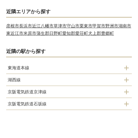
近隣エリアから探す
彦根市
長浜市
近江八幡市
草津市
守山市
栗東市
甲賀市
野洲市
湖南市
東近江市
米原市
蒲生郡日野町
愛知郡愛荘町
犬上郡豊郷町
近隣の駅から探す
東海道本線
湖西線
瀬田駅
京阪電気鉄道京津線
大津京駅
石山駅
京阪電気鉄道石坂線
追分駅
唐崎駅
膳所駅
坂本比叡山口駅
大谷駅
比叡山坂本駅
大津駅
松ノ馬場駅
上栄町駅
おごと温泉駅