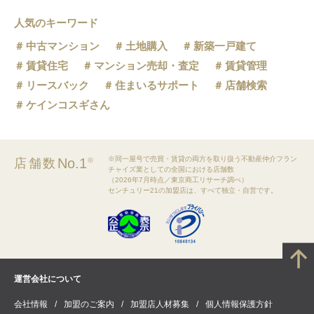
人気のキーワード
錦駅
中古マンション
土地購入
新築一戸建て
膳所本町駅
賃貸住宅
マンション売却・査定
賃貸管理
リースバック
住まいるサポート
店舗検索
中ノ庄駅
ケインコスギさん
瓦ヶ浜駅
粟津駅
※同一屋号で売買・賃貸の両方を取り扱う不動産仲介フラン
No.1
店舗数
※
チャイズ業としての全国における店舗数
京阪石山駅
（2026年7月時点／東京商工リサーチ調べ）
センチュリー21の加盟店は、すべて独立・自営です。
唐橋前駅
石山寺駅
運営会社について
会社情報
加盟のご案内
加盟店人材募集
個人情報保護方針