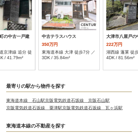
町の中古一戸建
中古テラスハウス
大津市八屋戸の
350万円
222万円
道京津線 追分 徒
東海道本線 大津 徒歩7分 ／
湖西線 蓬莱 徒歩
 / 41.79m²
3DK / 35.84m²
4DK / 81.56m²
最寄りの駅から物件を探す
東海道本線 石山駅
京阪電気鉄道石坂線 京阪石山駅
京阪電気鉄道石坂線 粟津駅
京阪電気鉄道石坂線 瓦ヶ浜駅
東海道本線の不動産を探す