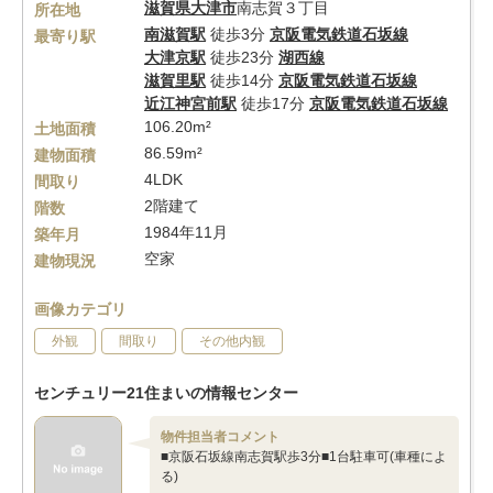
滋賀県
大津市
南志賀３丁目
所在地
南滋賀駅
徒歩3分
京阪電気鉄道石坂線
最寄り駅
大津京駅
徒歩23分
湖西線
滋賀里駅
徒歩14分
京阪電気鉄道石坂線
近江神宮前駅
徒歩17分
京阪電気鉄道石坂線
106.20m²
土地面積
86.59m²
建物面積
4LDK
間取り
2階建て
階数
1984年11月
築年月
空家
建物現況
画像カテゴリ
外観
間取り
その他内観
センチュリー21住まいの情報センター
物件担当者コメント
■京阪石坂線南志賀駅歩3分■1台駐車可(車種によ
る)