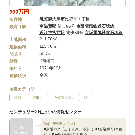
900万円
滋賀県
大津市
比叡平１丁目
所在地
南滋賀駅
徒歩55分
京阪電気鉄道石坂線
最寄り駅
近江神宮前駅
徒歩59分
京阪電気鉄道石坂線
211.76m²
土地面積
113.70m²
建物面積
5LDK
間取り
2階建て
階数
1971年06月
築年月
空家
建物現況
画像カテゴリ
外観
間取り
その他現地
庭
センチュリー21住まいの情報センター
物件担当者コメント
■京阪バス「三丁目東」停歩3分■1台駐車可(車種
による)■収益物件にも最適