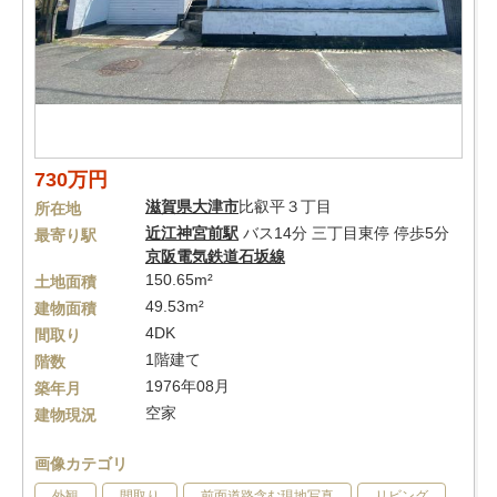
730万円
滋賀県
大津市
比叡平３丁目
所在地
近江神宮前駅
バス14分 三丁目東停 停歩5分
最寄り駅
京阪電気鉄道石坂線
150.65m²
土地面積
49.53m²
建物面積
4DK
間取り
1階建て
階数
1976年08月
築年月
空家
建物現況
画像カテゴリ
外観
間取り
前面道路含む現地写真
リビング