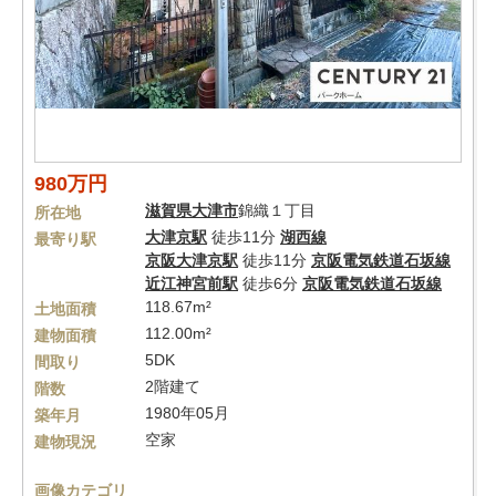
980万円
滋賀県
大津市
錦織１丁目
所在地
大津京駅
徒歩11分
湖西線
最寄り駅
京阪大津京駅
徒歩11分
京阪電気鉄道石坂線
近江神宮前駅
徒歩6分
京阪電気鉄道石坂線
118.67m²
土地面積
112.00m²
建物面積
5DK
間取り
2階建て
階数
1980年05月
築年月
空家
建物現況
画像カテゴリ