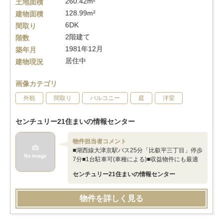
260.42m²
土地面積
128.99m²
建物面積
6DK
間取り
2階建て
階数
1981年12月
築年月
居住中
建物現況
画像カテゴリ
外観
間取り
バルコニー
庭
洋室
センチュリー21住まいの情報センター
物件担当者コメント
■湖西線大津京駅バス25分「比叡平三丁目」停歩
7分■1台駐車可(車種による)■収益物件にも最適
センチュリー21住まいの情報センター
物件を詳しく見る