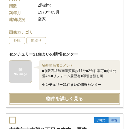
2階建て
階数
1970年09月
築年月
空家
建物現況
画像カテゴリ
外観
間取り
センチュリー21住まいの情報センター
物件担当者コメント
■京阪石坂線南滋賀駅歩11分■2台駐車可■前道公
道4ｍ■リフォーム履歴有■即引き渡し可
センチュリー21住まいの情報センター
物件を詳しく見る
戸建て
中古