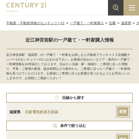
不動産・不動産情報のセンチュリー21
一戸建て・一軒家購入
近畿
滋賀県
近江神宮前駅の一戸建て・一軒家購入情報
近江神宮前駅「滋賀県」の一戸建て・一軒家をお探しなら不動産フランチャイズ店舗数ナ
ンバー1のセンチュリー21におまかせ下さい。お客様の住みたいエリア・条件の一戸建て・
一軒家情報を24件紹介しております。住みたい沿線・駅・地域や、ご希望に合った間取
り、予算・ご希望の家賃、徒歩時間などの条件から、ご希望に沿った一戸建て・一軒家情
報を見つけていただけます。お客様にご希望に沿うお部屋が見つかるようにお手伝いいた
しますので、お気軽にご相談ください！
沿線から探す
変更
滋賀県
京阪電気鉄道石坂線
条件で絞り込む