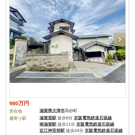
980万円
滋賀県
大津市
高砂町
所在地
滋賀里駅
徒歩8分
京阪電気鉄道石坂線
最寄り駅
南滋賀駅
徒歩11分
京阪電気鉄道石坂線
近江神宮前駅
徒歩24分
京阪電気鉄道石坂線