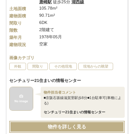
唐崎駅
徒歩25分
湖西線
105.78m²
土地面積
90.71m²
建物面積
6DK
間取り
2階建て
階数
1978年05月
築年月
空家
建物現況
画像カテゴリ
外観
間取り
その他現地
現地からの眺望
センチュリー21住まいの情報センター
物件担当者コメント
■京阪石坂線滋賀里駅歩8分■1台駐車可(車種によ
る)
センチュリー21住まいの情報センター
物件を詳しく見る