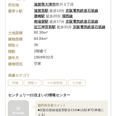
滋賀県
大津市
際川３丁目
所在地
滋賀里駅
徒歩13分
京阪電気鉄道石坂線
最寄り駅
唐崎駅
徒歩20分
湖西線
南滋賀駅
徒歩17分
京阪電気鉄道石坂線
近江神宮前駅
徒歩31分
京阪電気鉄道石坂線
80.30m²
土地面積
84.84m²
建物面積
3K
間取り
2階建て
階数
1969年02月
築年月
空家
建物現況
画像カテゴリ
外観
間取り
その他現地
その他
センチュリー21住まいの情報センター
物件担当者コメント
■京阪石坂線滋賀里駅歩13分■1台駐車可(車種に
よる)