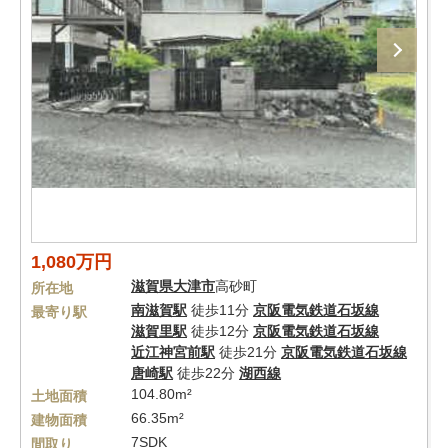
1,080万円
滋賀県
大津市
高砂町
所在地
南滋賀駅
徒歩11分
京阪電気鉄道石坂線
最寄り駅
滋賀里駅
徒歩12分
京阪電気鉄道石坂線
近江神宮前駅
徒歩21分
京阪電気鉄道石坂線
唐崎駅
徒歩22分
湖西線
104.80m²
土地面積
66.35m²
建物面積
7SDK
間取り