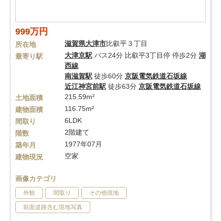
999万円
滋賀県
大津市
比叡平３丁目
所在地
大津京駅
バス24分 比叡平3丁目停 停歩2分
湖
最寄り駅
西線
南滋賀駅
徒歩60分
京阪電気鉄道石坂線
近江神宮前駅
徒歩63分
京阪電気鉄道石坂線
215.59m²
土地面積
116.75m²
建物面積
6LDK
間取り
2階建て
階数
1977年07月
築年月
空家
建物現況
画像カテゴリ
外観
間取り
その他現地
前面道路含む現地写真