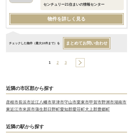
センチュリー21住まいの情報センター
物件を詳しく見る
まとめてお問い合わせ
チェックした物件（最大10件まで）を
1
2
3
近隣の市区郡から探す
彦根市
長浜市
近江八幡市
草津市
守山市
栗東市
甲賀市
野洲市
湖南市
東近江市
米原市
蒲生郡日野町
愛知郡愛荘町
犬上郡豊郷町
近隣の駅から探す