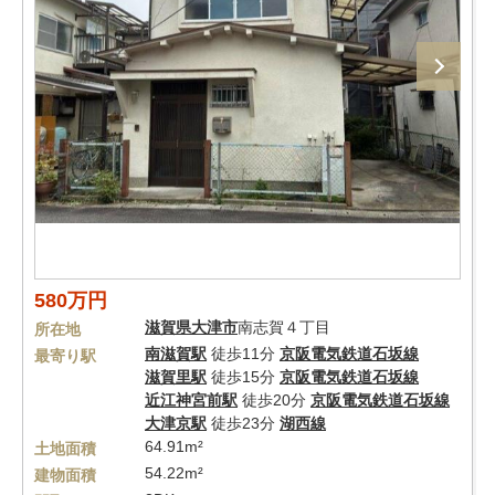
580万円
滋賀県
大津市
南志賀４丁目
所在地
南滋賀駅
徒歩11分
京阪電気鉄道石坂線
最寄り駅
滋賀里駅
徒歩15分
京阪電気鉄道石坂線
近江神宮前駅
徒歩20分
京阪電気鉄道石坂線
大津京駅
徒歩23分
湖西線
64.91m²
土地面積
54.22m²
建物面積