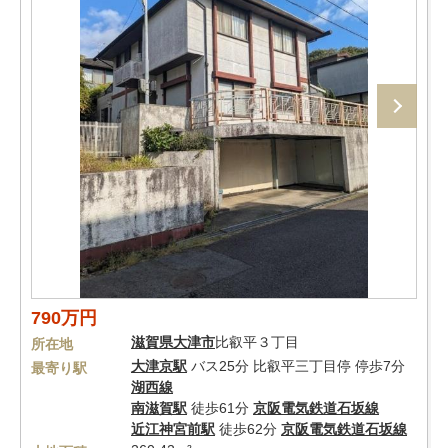
790万円
滋賀県
大津市
比叡平３丁目
所在地
大津京駅
バス25分 比叡平三丁目停 停歩7分
最寄り駅
湖西線
南滋賀駅
徒歩61分
京阪電気鉄道石坂線
近江神宮前駅
徒歩62分
京阪電気鉄道石坂線