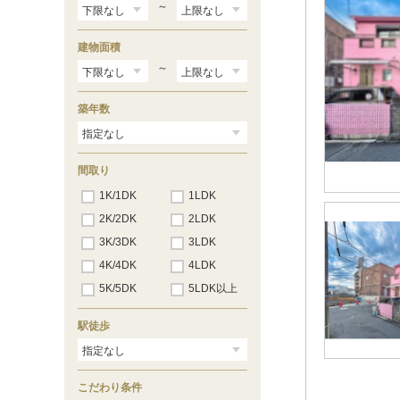
～
建物面積
～
築年数
間取り
1K/1DK
1LDK
2K/2DK
2LDK
3K/3DK
3LDK
4K/4DK
4LDK
5K/5DK
5LDK以上
駅徒歩
こだわり条件