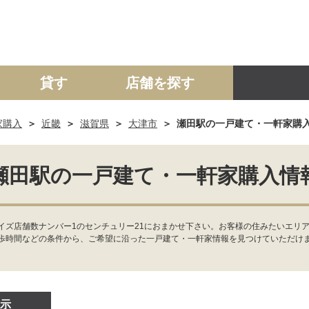
貸す
店舗を探す
家購入
近畿
滋賀県
大津市
瀬田駅の一戸建て・一軒家購
建て
マンション
土地
事業投資用
瀬田駅の一戸建て・一軒家購入情
ズ店舗数ナンバー1のセンチュリー21におまかせ下さい。お客様の住みたいエリア
歩時間などの条件から、ご希望に沿った一戸建て・一軒家情報を見つけていただけ
示