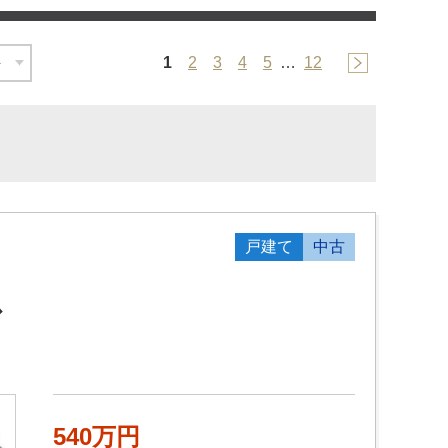
1
2
3
4
5
…
12
戸建て
中古
ス
540万円