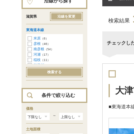
沿線から探す
滋賀県
沿線を変更
検索結果
東海道本線
米原
（6）
チェックし
彦根
（46）
南彦根
（54）
河瀬
（17）
稲枝
（11）
能登川
（29）
安土
（18）
検索する
近江八幡
（57）
篠原
（24）
野洲
（104）
大津
守山
（119）
条件で絞り込む
栗東
（91）
草津
（194）
■東海道本
南草津
価格
（177）
瀬田
（118）
～
石山
（330）
膳所
（61）
土地面積
大津
（28）