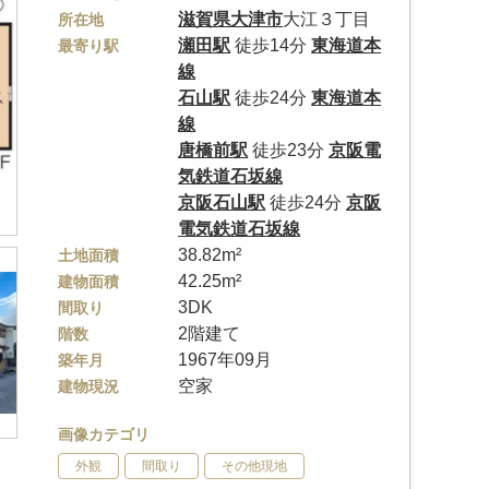
滋賀県
大津市
大江３丁目
所在地
瀬田駅
徒歩14分
東海道本
最寄り駅
線
石山駅
徒歩24分
東海道本
線
唐橋前駅
徒歩23分
京阪電
気鉄道石坂線
京阪石山駅
徒歩24分
京阪
電気鉄道石坂線
38.82m²
土地面積
42.25m²
建物面積
3DK
間取り
2階建て
階数
1967年09月
築年月
空家
建物現況
画像カテゴリ
外観
間取り
その他現地