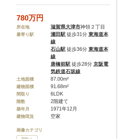
780万円
滋賀県
大津市
神領２丁目
所在地
瀬田駅
徒歩31分
東海道本
最寄り駅
線
石山駅
徒歩36分
東海道本
線
唐橋前駅
徒歩28分
京阪電
気鉄道石坂線
87.00m²
土地面積
91.68m²
建物面積
6LDK
間取り
2階建て
階数
1971年12月
築年月
空家
建物現況
画像カテゴリ