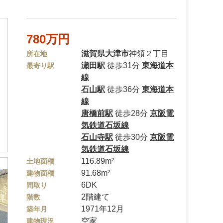
780万円
滋賀県
大津市
神領２丁目
所在地
瀬田駅
徒歩31分
東海道本
最寄り駅
線
石山駅
徒歩36分
東海道本
線
唐橋前駅
徒歩28分
京阪電
気鉄道石坂線
石山寺駅
徒歩30分
京阪電
気鉄道石坂線
116.89m²
土地面積
91.68m²
建物面積
6DK
間取り
2階建て
階数
1971年12月
築年月
空家
建物現況