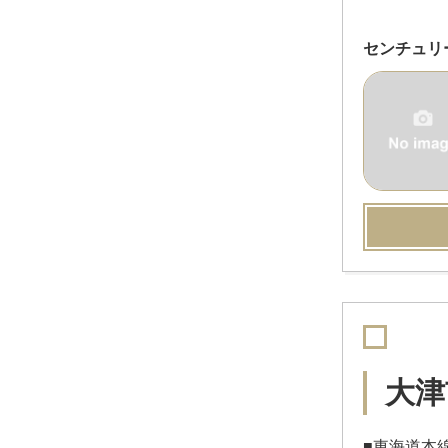
センチュリ
大津
■東海道本線