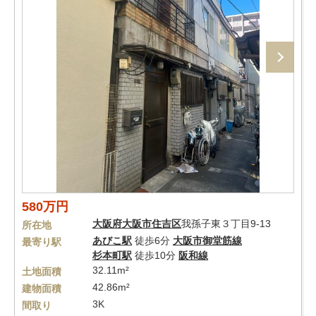
580万円
大阪府
大阪市住吉区
我孫子東３丁目9-13
所在地
あびこ駅
徒歩6分
大阪市御堂筋線
最寄り駅
杉本町駅
徒歩10分
阪和線
32.11m²
土地面積
42.86m²
建物面積
3K
間取り