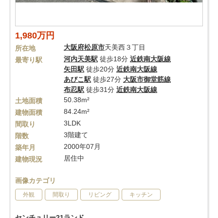
1,980万円
大阪府
松原市
天美西３丁目
所在地
河内天美駅
徒歩18分
近鉄南大阪線
最寄り駅
矢田駅
徒歩20分
近鉄南大阪線
あびこ駅
徒歩27分
大阪市御堂筋線
布忍駅
徒歩31分
近鉄南大阪線
50.38m²
土地面積
84.24m²
建物面積
3LDK
間取り
3階建て
階数
2000年07月
築年月
居住中
建物現況
画像カテゴリ
外観
間取り
リビング
キッチン
センチュリー21ランド