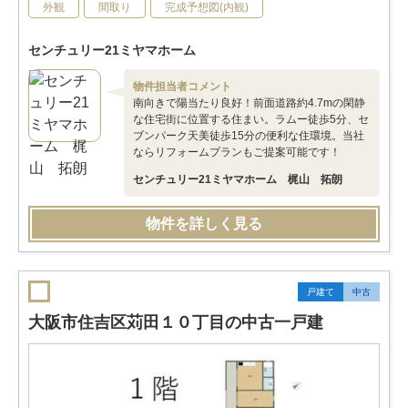
外観
間取り
完成予想図(内観)
センチュリー21ミヤマホーム
物件担当者コメント
南向きで陽当たり良好！前面道路約4.7mの閑静
な住宅街に位置する住まい。ラムー徒歩5分、セ
ブンパーク天美徒歩15分の便利な住環境。当社
ならリフォームプランもご提案可能です！
センチュリー21ミヤマホーム 梶山 拓朗
物件を詳しく見る
戸建て
中古
大阪市住吉区苅田１０丁目の中古一戸建