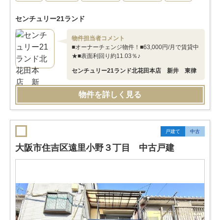
センチュリー21ランド
物件担当者コメント
■オーナーチェンジ物件！■63,000円/月で賃貸中
★■表面利回り約11.03％♪
センチュリー21ランド北花田本店 新井 東律
物件を詳しく見る
戸建て
中古
大阪市住吉区遠里小野３丁目 中古戸建