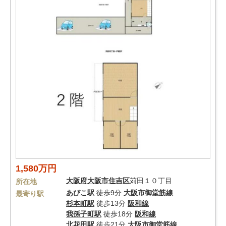
1,580万円
大阪府
大阪市住吉区
苅田１０丁目
所在地
あびこ駅
徒歩9分
大阪市御堂筋線
最寄り駅
杉本町駅
徒歩13分
阪和線
我孫子町駅
徒歩18分
阪和線
北花田駅
徒歩21分
大阪市御堂筋線