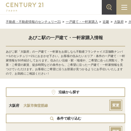
不動産・不動産情報のセンチュリー21
一戸建て・一軒家購入
近畿
大阪府
あびこ駅の一戸建て・一軒家購入情報
あびこ駅「大阪府」の一戸建て・一軒家をお探しなら不動産フランチャイズ店舗数ナンバ
ー1のセンチュリー21におまかせ下さい。お客様の住みたいエリア・条件の一戸建て・一軒
家情報を50件紹介しております。住みたい沿線・駅・地域や、ご希望に合った間取り、予
算・ご希望の家賃、徒歩時間などの条件から、ご希望に沿った一戸建て・一軒家情報を見
つけていただけます。お客様にご希望に沿うお部屋が見つかるようにお手伝いいたします
ので、お気軽にご相談ください！
沿線から探す
変更
大阪府
大阪市御堂筋線
条件で絞り込む