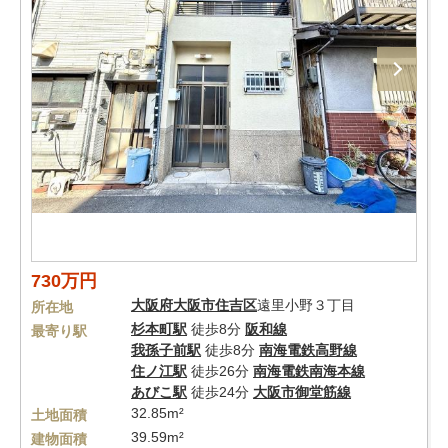
730万円
大阪府
大阪市住吉区
遠里小野３丁目
所在地
杉本町駅
徒歩8分
阪和線
最寄り駅
我孫子前駅
徒歩8分
南海電鉄高野線
住ノ江駅
徒歩26分
南海電鉄南海本線
あびこ駅
徒歩24分
大阪市御堂筋線
32.85m²
土地面積
39.59m²
建物面積