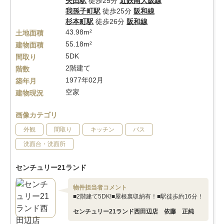
矢田駅
徒歩25分
近鉄南大阪線
我孫子町駅
徒歩25分
阪和線
杉本町駅
徒歩26分
阪和線
43.98m²
土地面積
55.18m²
建物面積
5DK
間取り
2階建て
階数
1977年02月
築年月
空家
建物現況
画像カテゴリ
外観
間取り
キッチン
バス
洗面台・洗面所
センチュリー21ランド
物件担当者コメント
■2階建て5DK!■屋根裏収納有！■駅徒歩約16分！
センチュリー21ランド西田辺店 依藤 正純