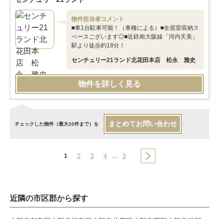
物件担当者コメント
■車1台駐車可能！（車種による）■全居室収納ス
ペースございます◎■近鉄南大阪線「河内天美」
駅より徒歩約18分！
センチュリー21ランド北花田本店 松永 雅史
物件を詳しく見る
まとめてお問い合わせ
チェックした物件（最大10件まで）を
1
2
3
4
…
5
近隣の市区郡から探す