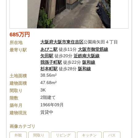
685万円
大阪府
大阪市東住吉区
公園南矢田４丁目
所在地
あびこ駅
徒歩11分
大阪市御堂筋線
最寄り駅
矢田駅
徒歩20分
近鉄南大阪線
我孫子町駅
徒歩22分
阪和線
杉本町駅
徒歩28分
阪和線
38.56m²
土地面積
47.68m²
建物面積
3K
間取り
2階建て
階数
1966年09月
築年月
賃貸中
建物現況
画像カテゴリ
外観
間取り
リビング
キッチン
バス