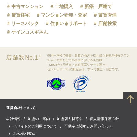
中古マンション
土地購入
新築一戸建て
賃貸住宅
マンション売却・査定
賃貸管理
リースバック
住まいるサポート
店舗検索
ケインコスギさん
※同一屋号で売買・賃貸の両方を取り扱う不動産仲介フラン
No.1
店舗数
※
チャイズ業としての全国における店舗数
（2026年7月時点／東京商工リサーチ調べ）
センチュリー21の加盟店は、すべて独立・自営です。
運営会社について
会社情報
加盟のご案内
加盟店人材募集
個人情報保護方針
当サイトのご利用について
不動産に関するお問い合わせ
お客様相談室