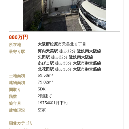
880万円
大阪府
松原市
天美北６丁目
所在地
河内天美駅
徒歩12分
近鉄南大阪線
最寄り駅
矢田駅
徒歩22分
近鉄南大阪線
あびこ駅
徒歩33分
大阪市御堂筋線
北花田駅
徒歩35分
大阪市御堂筋線
69.58m²
土地面積
79.02m²
建物面積
5DK
間取り
2階建て
階数
1975年01月下旬
築年月
空家
建物現況
画像カテゴリ