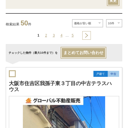
変更
50
検索結果
件
1
2
3
4
…
5
まとめてお問い合わせ
チェックした物件（最大10件まで）を
戸建て
中古
大阪市住吉区我孫子東３丁目の中古テラスハ
ウス