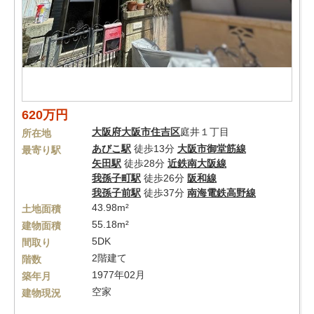
620万円
大阪府
大阪市住吉区
庭井１丁目
所在地
あびこ駅
徒歩13分
大阪市御堂筋線
最寄り駅
矢田駅
徒歩28分
近鉄南大阪線
我孫子町駅
徒歩26分
阪和線
我孫子前駅
徒歩37分
南海電鉄高野線
43.98m²
土地面積
55.18m²
建物面積
5DK
間取り
2階建て
階数
1977年02月
築年月
空家
建物現況