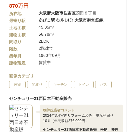
870万円
大阪府
大阪市住吉区
苅田８丁目
所在地
あびこ駅
徒歩14分
大阪市御堂筋線
最寄り駅
45.35m²
土地面積
56.78m²
建物面積
2LDK
間取り
2階建て
階数
1960年09月
築年月
賃貸中
建物現況
画像カテゴリ
外観
間取り
キッチン
トイレ
バス
センチュリー21西日本不動産販売
物件担当者コメント
2024年3月室内リフォーム済み！現況利回り
10％（年間収益876,000円）
センチュリー21西日本不動産販売 松尾 将秀