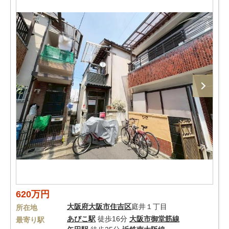
620万円
大阪府
大阪市住吉区
庭井１丁目
所在地
あびこ駅
徒歩16分
大阪市御堂筋線
最寄り駅