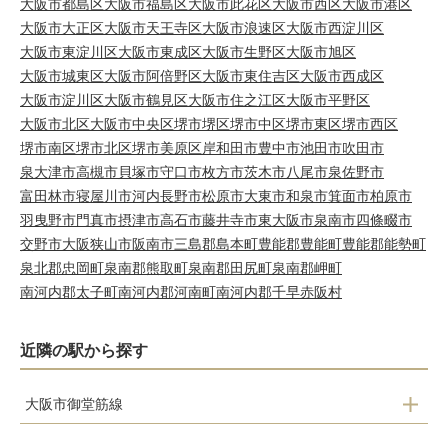
大阪市都島区
大阪市福島区
大阪市此花区
大阪市西区
大阪市港区
大阪市大正区
大阪市天王寺区
大阪市浪速区
大阪市西淀川区
大阪市東淀川区
大阪市東成区
大阪市生野区
大阪市旭区
大阪市城東区
大阪市阿倍野区
大阪市東住吉区
大阪市西成区
大阪市淀川区
大阪市鶴見区
大阪市住之江区
大阪市平野区
大阪市北区
大阪市中央区
堺市堺区
堺市中区
堺市東区
堺市西区
堺市南区
堺市北区
堺市美原区
岸和田市
豊中市
池田市
吹田市
泉大津市
高槻市
貝塚市
守口市
枚方市
茨木市
八尾市
泉佐野市
富田林市
寝屋川市
河内長野市
松原市
大東市
和泉市
箕面市
柏原市
羽曳野市
門真市
摂津市
高石市
藤井寺市
東大阪市
泉南市
四條畷市
交野市
大阪狭山市
阪南市
三島郡島本町
豊能郡豊能町
豊能郡能勢町
泉北郡忠岡町
泉南郡熊取町
泉南郡田尻町
泉南郡岬町
南河内郡太子町
南河内郡河南町
南河内郡千早赤阪村
近隣の駅から探す
大阪市御堂筋線
長居