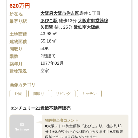
620万円
大阪府
大阪市住吉区
庭井１丁目
所在地
あびこ駅
徒歩13分
大阪市御堂筋線
最寄り駅
矢田駅
徒歩25分
近鉄南大阪線
43.98m²
土地面積
55.18m²
建物面積
5DK
間取り
2階建て
階数
1977年02月
築年月
空家
建物現況
画像カテゴリ
外観
間取り
リビング
キッチン
センチュリー21近畿不動産販売
物件担当者コメント
■大阪メトロ御堂筋線『あびこ』駅 徒歩約13
分！■床がやわらかい和室があります！■屋根裏
収納でたっぷり収納ができます。