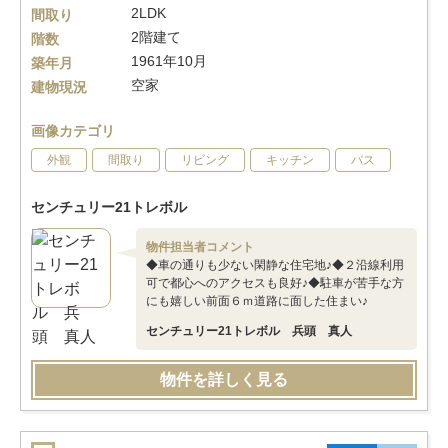
2LDK
間取り
2階建て
階数
1961年10月
築年月
空家
建物現況
画像カテゴリ
外観
間取り
リビング
キッチン
バス
センチュリー21トレボル
物件担当者コメント
◆車の通りも少ない閑静な住宅地♪◆２沿線利用
可で都心へのアクセスも良好♪◆駐車が苦手な方
にも嬉しい前面６ｍ道路に面した住まい♪
センチュリー21トレボル 兵頭 真人
物件を詳しく見る