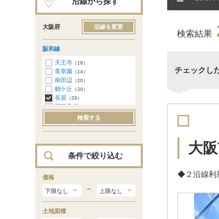
沿線から探す
大阪府
沿線を変更
検索結果
阪和線
天王寺
（18）
チェックし
美章園
（14）
南田辺
（20）
鶴ケ丘
（20）
長居
（29）
我孫子町
（35）
杉本町
（16）
検索する
浅香
（22）
堺市
（18）
三国ケ丘
（10）
大阪
百舌鳥
（15）
条件で絞り込む
上野芝
（63）
津久野
（68）
◆２沿線利
鳳
価格
（48）
東羽衣
（75）
～
富木
（56）
北信太
（63）
土地面積
信太山
（56）