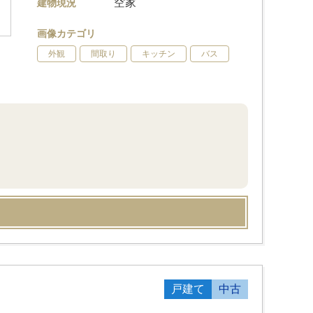
空家
建物現況
画像カテゴリ
外観
間取り
キッチン
バス
戸建て
中古