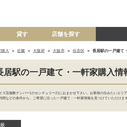
貸す
店舗を探す
家購入
近畿
大阪府
大阪市
住吉区
長居駅の一戸建て
建て
マンション
土地
事業投資用
長居駅の一戸建て・一軒家購入情
イズ店舗数ナンバー1のセンチュリー21におまかせ下さい。お客様の住みたいエリア
時間などの条件から、ご希望に沿った一戸建て・一軒家情報を見つけていただけま
示