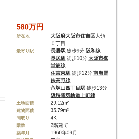
580万円
大阪府
大阪市住吉区
大領
所在地
５丁目
長居駅
徒歩9分
阪和線
最寄り駅
長居駅
徒歩10分
大阪市御
堂筋線
住吉東駅
徒歩12分
南海電
鉄高野線
帝塚山四丁目駅
徒歩13分
阪堺電気軌道上町線
29.12m²
土地面積
35.79m²
建物面積
4K
間取り
2階建て
階数
1960年09月
築年月