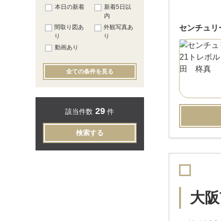
本日の新着
新着5日以
内
間取り図あ
外観写真あ
センチュリ
り
り
動画あり
全ての条件を見る
29
該当件数
件
検索する
大阪