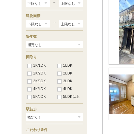
和泉府中
（55）
～
久米田
（52）
下松
（41）
建物面積
東岸和田
（33）
東貝塚
～
（20）
和泉橋本
（11）
東佐野
（23）
築年数
熊取
（39）
日根野
（28）
長滝
（22）
新家
（11）
間取り
和泉砂川
（13）
1K/1DK
1LDK
和泉鳥取
（14）
山中渓
（4）
2K/2DK
2LDK
3K/3DK
3LDK
4K/4DK
4LDK
5K/5DK
5LDK以上
駅徒歩
こだわり条件