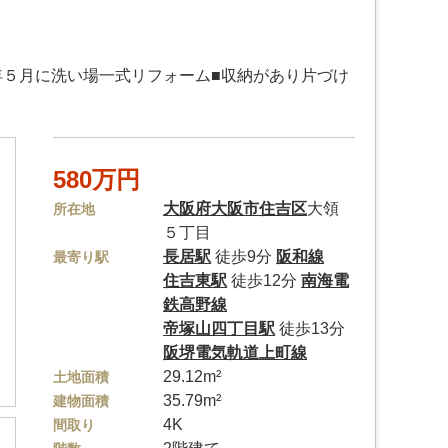
年５月に洗い場一式リフォーム■収納があり片づけ
580万円
大阪府
大阪市住吉区
大領
所在地
５丁目
長居駅
徒歩9分
阪和線
最寄り駅
住吉東駅
徒歩12分
南海電
鉄高野線
帝塚山四丁目駅
徒歩13分
阪堺電気軌道上町線
29.12m²
土地面積
35.79m²
建物面積
4K
間取り