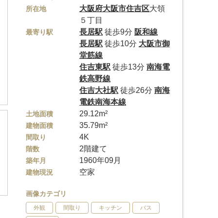
大阪府
大阪市住吉区
大領
所在地
５丁目
長居駅
徒歩9分
阪和線
最寄り駅
長居駅
徒歩10分
大阪市御
堂筋線
住吉東駅
徒歩13分
南海電
鉄高野線
住吉大社駅
徒歩26分
南海
電鉄南海本線
29.12m²
土地面積
35.79m²
建物面積
4K
間取り
2階建て
階数
1960年09月
築年月
空家
建物現況
画像カテゴリ
外観
間取り
キッチン
バス