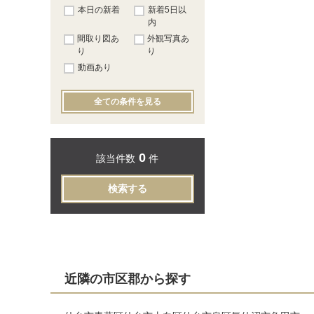
本日の新着
新着5日以
内
間取り図あ
外観写真あ
り
り
動画あり
全ての条件を見る
0
該当件数
件
検索する
近隣の市区郡から探す