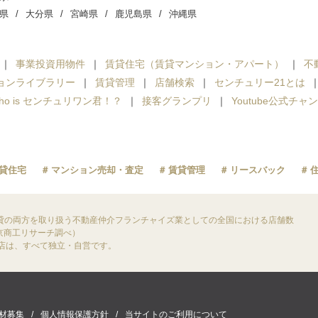
県
大分県
宮崎県
鹿児島県
沖縄県
事業投資用物件
賃貸住宅（賃貸マンション・アパート）
不
ョンライブラリー
賃貸管理
店舗検索
センチュリー21とは
ho is センチュリワン君！？
接客グランプリ
Youtube公式チャ
貸住宅
マンション売却・査定
賃貸管理
リースバック
貸の両方を取り扱う不動産仲介フランチャイズ業としての全国における店舗数
東京商工リサーチ調べ）
盟店は、すべて独立・自営です。
材募集
個人情報保護方針
当サイトのご利用について