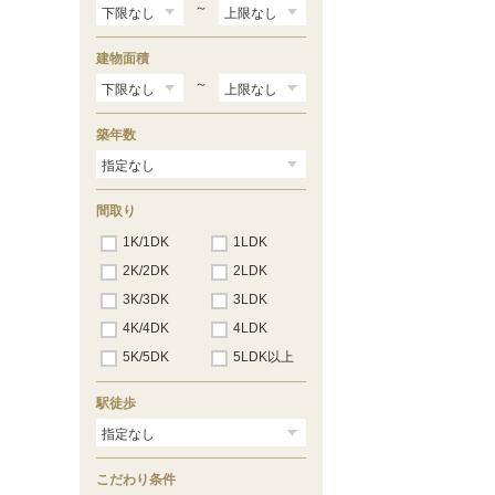
～
建物面積
～
築年数
間取り
1K/1DK
1LDK
2K/2DK
2LDK
3K/3DK
3LDK
4K/4DK
4LDK
5K/5DK
5LDK以上
駅徒歩
こだわり条件