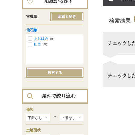
沿線から探す
宮城県
沿線を変更
検索結果
仙石線
あおば通
（8）
チェックし
仙台
（8）
検索する
チェックし
条件で絞り込む
価格
～
土地面積