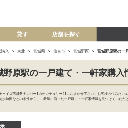
貸す
店舗を探す
家購入
東北
宮城県
仙台市
宮城野区
宮城野原駅の一
建て
マンション
土地
事業投資用
城野原駅の一戸建て・一軒家購入
チャイズ店舗数ナンバー1のセンチュリー21におまかせ下さい。お客様の住みたい
徒歩時間などの条件から、ご希望に沿った一戸建て・一軒家情報を見つけていただ
示