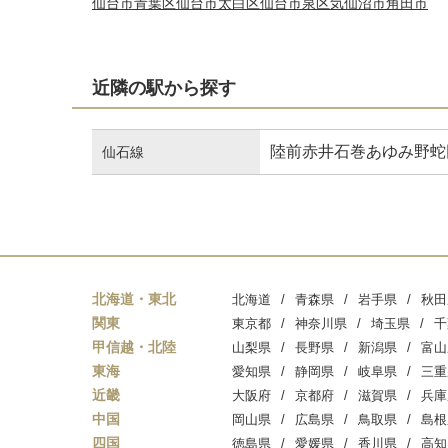
仙台市青葉区
仙台市太白区
仙台市泉区
気仙沼市
角田市
近隣の駅から探す
陸前赤井
石巻あゆみ野
蛇
仙石線
北海道・東北
北海道
青森県
岩手県
秋田
関東
東京都
神奈川県
埼玉県
千
甲信越・北陸
山梨県
長野県
新潟県
富山
東海
愛知県
静岡県
岐阜県
三重
近畿
大阪府
京都府
滋賀県
兵庫
中国
岡山県
広島県
鳥取県
島根
四国
徳島県
愛媛県
香川県
高知