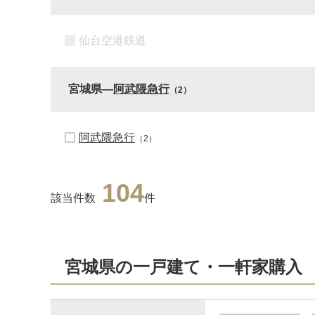
仙台空港鉄道
宮城県―
阿武隈急行
（2）
阿武隈急行
（2）
104
該当件数
件
宮城県の一戸建て・一軒家購入