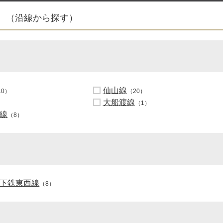
（沿線から探す）
仙山線
10）
（20）
大船渡線
（1）
線
（8）
下鉄東西線
（8）