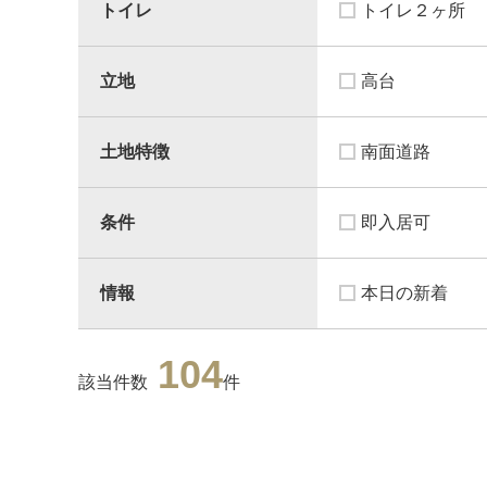
トイレ
トイレ２ヶ所
立地
高台
土地特徴
南面道路
条件
即入居可
情報
本日の新着
104
該当件数
件