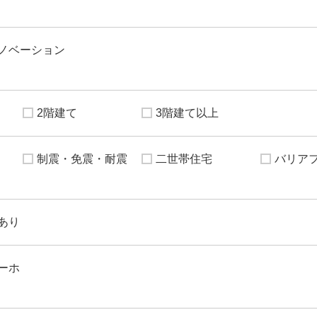
ノベーション
2階建て
3階建て以上
制震・免震・耐震
二世帯住宅
バリア
あり
ーホ