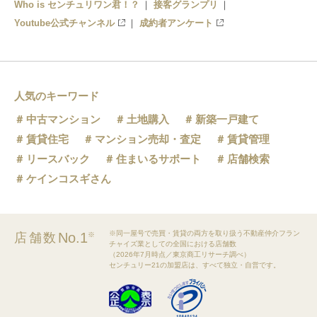
Who is センチュリワン君！？
接客グランプリ
Youtube公式チャンネル
成約者アンケート
人気のキーワード
中古マンション
土地購入
新築一戸建て
賃貸住宅
マンション売却・査定
賃貸管理
リースバック
住まいるサポート
店舗検索
ケインコスギさん
※同一屋号で売買・賃貸の両方を取り扱う不動産仲介フラン
No.1
店舗数
※
チャイズ業としての全国における店舗数
（2026年7月時点／東京商工リサーチ調べ）
センチュリー21の加盟店は、すべて独立・自営です。