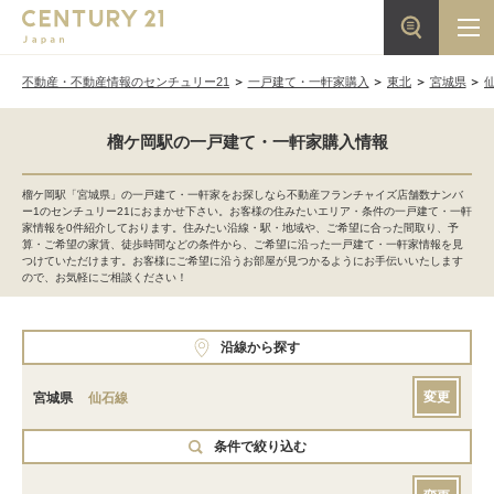
不動産・不動産情報のセンチュリー21
一戸建て・一軒家購入
東北
宮城県
榴ケ岡駅の一戸建て・一軒家購入情報
榴ケ岡駅「宮城県」の一戸建て・一軒家をお探しなら不動産フランチャイズ店舗数ナンバ
ー1のセンチュリー21におまかせ下さい。お客様の住みたいエリア・条件の一戸建て・一軒
家情報を0件紹介しております。住みたい沿線・駅・地域や、ご希望に合った間取り、予
算・ご希望の家賃、徒歩時間などの条件から、ご希望に沿った一戸建て・一軒家情報を見
つけていただけます。お客様にご希望に沿うお部屋が見つかるようにお手伝いいたします
ので、お気軽にご相談ください！
沿線から探す
変更
宮城県
仙石線
条件で絞り込む