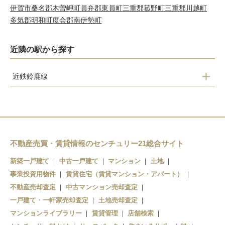
伊賀市
桑名郡木曽岬町
員弁郡東員町
三重郡菰野町
三重郡川越町
多気郡明和町
度会郡南伊勢町
近隣の駅から探す
近鉄鈴鹿線
柳
鈴鹿市
三日市
平田町
不動産売買・賃貸情報のセンチュリー21総合サイト
新築一戸建て
中古一戸建て
マンション
土地
事業投資用物件
賃貸住宅（賃貸マンション・アパート）
不動産売却査定
中古マンション売却査定
一戸建て・一軒家売却査定
土地売却査定
マンションライブラリー
賃貸管理
店舗検索