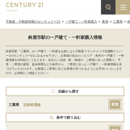
不動産・不動産情報のセンチュリー21
一戸建て・一軒家購入
東海
三重県
鈴鹿市駅の一戸建て・一軒家購入情報
鈴鹿市駅「三重県」の一戸建て・一軒家をお探しなら不動産フランチャイズ店舗数ナンバ
ー1のセンチュリー21におまかせ下さい。お客様の住みたいエリア・条件の一戸建て・一軒
家情報を0件紹介しております。住みたい沿線・駅・地域や、ご希望に合った間取り、予
算・ご希望の家賃、徒歩時間などの条件から、ご希望に沿った一戸建て・一軒家情報を見
つけていただけます。お客様にご希望に沿うお部屋が見つかるようにお手伝いいたします
ので、お気軽にご相談ください！
沿線から探す
変更
三重県
近鉄鈴鹿線
条件で絞り込む