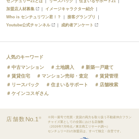
センチュリー21とは
リースバック
住まいるサポート21
加盟店人材募集
イメージキャラクター紹介
Who is センチュリワン君！？
接客グランプリ
Youtube公式チャンネル
成約者アンケート
人気のキーワード
中古マンション
土地購入
新築一戸建て
賃貸住宅
マンション売却・査定
賃貸管理
リースバック
住まいるサポート
店舗検索
ケインコスギさん
※同一屋号で売買・賃貸の両方を取り扱う不動産仲介フラン
No.1
店舗数
※
チャイズ業としての全国における店舗数
（2026年7月時点／東京商工リサーチ調べ）
センチュリー21の加盟店は、すべて独立・自営です。