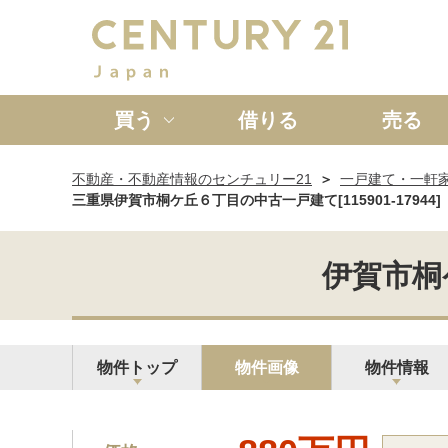
買う
借りる
売る
不動産・不動産情報のセンチュリー21
一戸建て・一軒
新築一戸建て
中古一戸
三重県伊賀市桐ケ丘６丁目の中古一戸建て[115901-17944]
伊賀市桐ケ
物件トップ
物件画像
物件情報