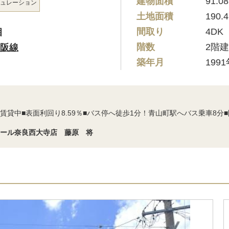
建物面積
91.0
ュレーション
土地面積
190.
間取り
4DK
目
階数
2階
阪線
築年月
199
賃貸中■表面利回り8.59％■バス停へ徒歩1分！青山町駅へバス乗車8分
テール奈良西大寺店 藤原 将