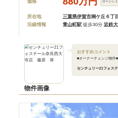
880万円
価格
ローン
シミ
所在地
三重県伊賀市
桐ケ丘６丁
沿線情報
青山町駅
徒歩30分
近鉄大
おすすめコメント
■オーナーチェンジ物件■
センチュリー21フォス
物件画像