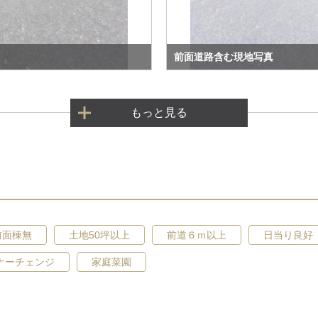
前面道路含む現地写真
もっと見る
前面棟無
土地50坪以上
前道６ｍ以上
日当り良好
ナーチェンジ
家庭菜園