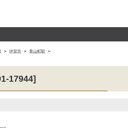
県
伊賀市
青山町駅
17944]