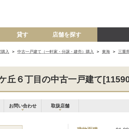
貸す
店舗を探す
家購入
中古一戸建て（一軒家・分譲・建売）購入
東海
三重
建て
マンション
土地
事業投資用
丘６丁目の中古一戸建て[115901-
お問い合わせ
取扱店舗