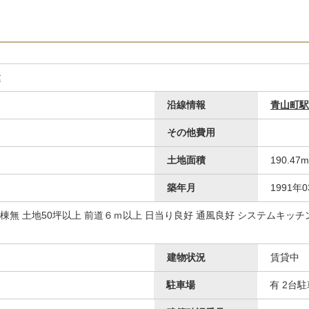
建
沿線情報
青山町駅
その他費用
土地面積
190.47
築年月
1991年
面棟無 土地50坪以上 前道６ｍ以上 日当り良好 通風良好 システムキッチ
建物状況
賃貸中
駐車場
有 2台