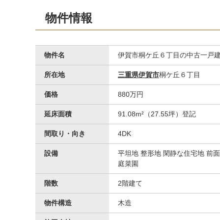
物件情報
物件名
伊賀市桐ケ丘６丁目の中古一戸
所在地
三重県伊賀市
桐ケ丘６丁目
価格
880万円
延床面積
91.08m²（27.55坪）登記
間取り・向き
4DK
設備
平坦地 整形地 閑静な住宅地 前
庭菜園
階数
2階建て
物件構造
木造