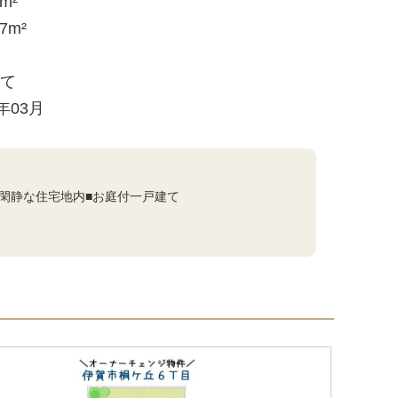
8m²
47m²
建て
1年03月
■閑静な住宅地内■お庭付一戸建て