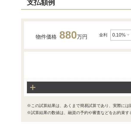
支払額例
880
金利
物件価格
万円
前面道路含む現地写真
※この試算結果は、あくまで簡易試算であり、実際には
※試算結果の数値は、融資の予約や審査などをお約束す