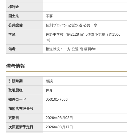
権利金
国土法
不要
公共設備
個別プロパン 公営水道 公共下水
学区
佐野中学校（約2128 m）/佐野小学校（約1506
m）
備考
接道状況：一方 公道 南 幅員6m
備考情報
引渡時期
相談
取引態様
仲介
物件コード
053101-7566
加盟店整理番号
更新日
2026年08月03日
次回更新予定日
2026年08月17日