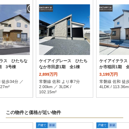
ラス ひたちな
ケイアイグレース ひたち
ケイアイテラス
期 3号棟
なか市田彦1期 全1棟
か市稲田1期 全
2,899万円
3,199万円
 徒歩34分 ／
常磐線 佐和 より車7分
常磐線 佐和 徒歩
.27m²
2.00km ／ 3LDK /
4LDK / 113.36m
102.15m²
この物件と価格が近い物件
戸建て
新築
戸建て
新築