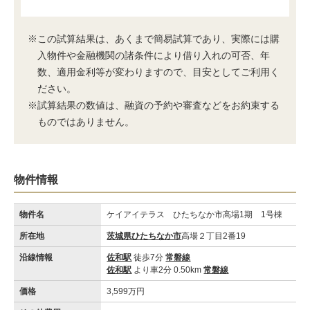
※この試算結果は、あくまで簡易試算であり、実際には購
入物件や金融機関の諸条件により借り入れの可否、年
数、適用金利等が変わりますので、目安としてご利用く
ださい。
※試算結果の数値は、融資の予約や審査などをお約束する
ものではありません。
物件情報
物件名
ケイアイテラス ひたちなか市高場1期 1号棟
所在地
茨城県ひたちなか市
高場２丁目2番19
沿線情報
佐和駅
徒歩7分
常磐線
佐和駅
より車2分 0.50km
常磐線
価格
3,599万円