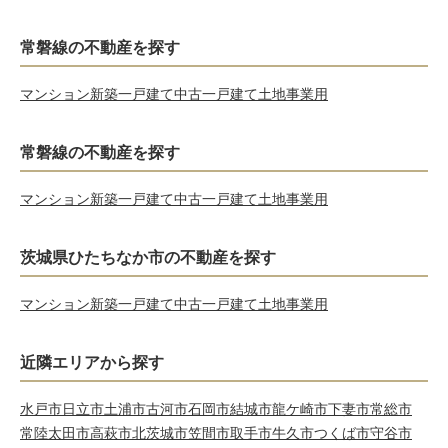
常磐線の不動産を探す
マンション
新築一戸建て
中古一戸建て
土地
事業用
常磐線の不動産を探す
マンション
新築一戸建て
中古一戸建て
土地
事業用
茨城県ひたちなか市の不動産を探す
マンション
新築一戸建て
中古一戸建て
土地
事業用
近隣エリアから探す
水戸市
日立市
土浦市
古河市
石岡市
結城市
龍ケ崎市
下妻市
常総市
常陸太田市
高萩市
北茨城市
笠間市
取手市
牛久市
つくば市
守谷市