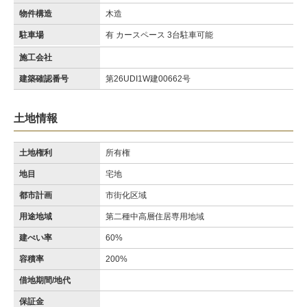
物件構造
木造
駐車場
有 カースペース 3台駐車可能
施工会社
建築確認番号
第26UDI1W建00662号
土地情報
土地権利
所有権
地目
宅地
都市計画
市街化区域
用途地域
第二種中高層住居専用地域
建ぺい率
60%
容積率
200%
借地期間/地代
保証金