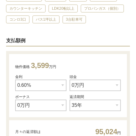
カウンターキッチン
LDK20帖以上
プロパンガス（個別）
コンロ3口
バス1坪以上
3台駐車可
支払額例
3,599
物件価格
万円
金利
頭金
ボーナス
返済期間
95,024
月々の返済額は
円