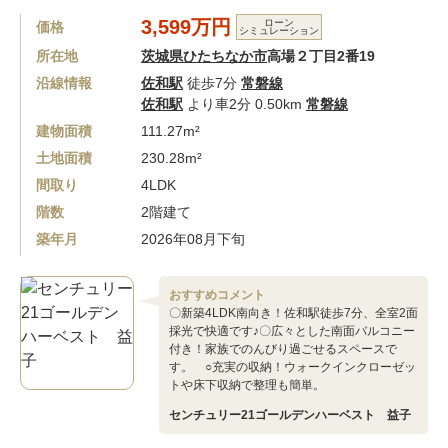
3,599万円
ローン
価格
シミュレーション
所在地
茨城県ひたちなか市
高場２丁目2番19
沿線情報
佐和駅
徒歩7分
常磐線
佐和駅
より車2分 0.50km
常磐線
建物面積
111.27m²
土地面積
230.28m²
間取り
4LDK
階数
2階建て
築年月
2026年08月下旬
おすすめコメント
〇新築4LDK南向き！佐和駅徒歩7分、全室2面
採光で快適です♪〇広々とした南面バルコニー
付き！家族でのんびり過ごせるスペースで
す。 ○充実の収納！ウォークインクローゼッ
トや床下収納で整理も簡単。
センチュリー21ゴールデンハーベスト 益子