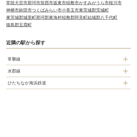
常陸大宮市
那珂市
筑西市
坂東市
稲敷市
かすみがうら市
桜川市
神栖市
鉾田市
つくばみらい市
小美玉市
東茨城郡茨城町
東茨城郡城里町
那珂郡東海村
稲敷郡阿見町
結城郡八千代町
猿島郡五霞町
近隣の駅から探す
常磐線
水郡線
勝田駅
ひたちなか海浜鉄道
常陸青柳駅
佐和駅
勝田駅
常陸津田駅
工機前駅
金上駅
中根駅