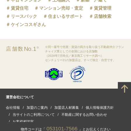
賃貸住宅
マンション売却・査定
賃貸管理
リースバック
住まいるサポート
店舗検索
ケインコスギさん
※同一屋号で売買・賃貸の両方を取り扱う不動産仲介フラン
No.1
店舗数
※
チャイズ業としての全国における店舗数
（2026年7月時点／東京商工リサーチ調べ）
センチュリー21の加盟店は、すべて独立・自営です。
運営会社について
会社情報
加盟のご案内
加盟店人材募集
個人情報保護方針
当サイトのご利用について
不動産に関するお問い合わせ
お客様相談室
053101-7566
物件コードは「
」とお伝えください