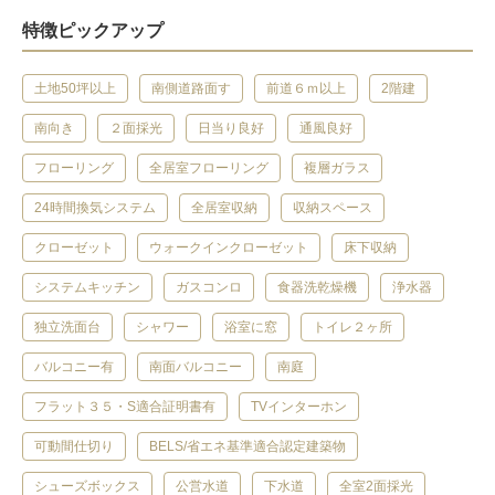
特徴ピックアップ
土地50坪以上
南側道路面す
前道６ｍ以上
2階建
南向き
２面採光
日当り良好
通風良好
フローリング
全居室フローリング
複層ガラス
24時間換気システム
全居室収納
収納スペース
クローゼット
ウォークインクローゼット
床下収納
システムキッチン
ガスコンロ
食器洗乾燥機
浄水器
独立洗面台
シャワー
浴室に窓
トイレ２ヶ所
バルコニー有
南面バルコニー
南庭
フラット３５・S適合証明書有
TVインターホン
可動間仕切り
BELS/省エネ基準適合認定建築物
シューズボックス
公営水道
下水道
全室2面採光