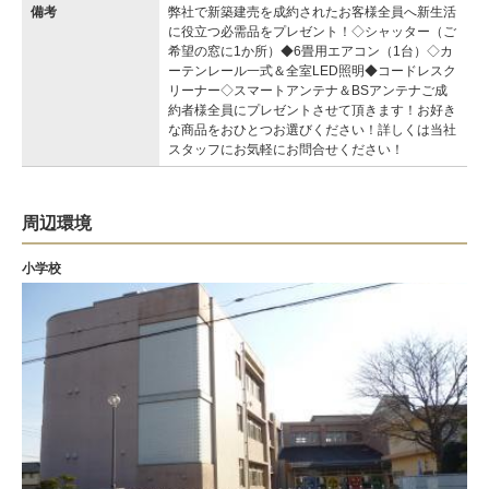
備考
弊社で新築建売を成約されたお客様全員へ新生活
に役立つ必需品をプレゼント！◇シャッター（ご
希望の窓に1か所）◆6畳用エアコン（1台）◇カ
ーテンレール一式＆全室LED照明◆コードレスク
リーナー◇スマートアンテナ＆BSアンテナご成
約者様全員にプレゼントさせて頂きます！お好き
な商品をおひとつお選びください！詳しくは当社
スタッフにお気軽にお問合せください！
周辺環境
小学校