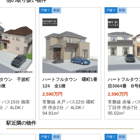
他の取り扱い物件
戸建て
新築
戸建て
新築
タウン 千波町
ハートフルタウン 曙町1番
ハートフルタウ
号棟
124 全1棟
目3064番 B号
2,590万円
2,590万円
 バス15分 御茶
常磐線 水戸 バス22分 曙町
常磐線 赤塚 バス
 ／ 4LDK /
停 停歩2分 ／ 4LDK /
丁目停 停歩7分 ／
94.81m²
95.02m²
駅近隣の物件
戸建て
新築
戸建て
新築