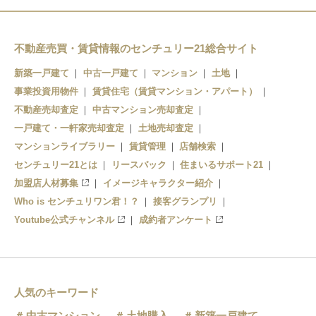
高田の鉄橋駅
不動産売買・賃貸情報のセンチュリー21総合サイト
那珂湊駅
新築一戸建て
中古一戸建て
マンション
土地
殿山駅
事業投資用物件
賃貸住宅（賃貸マンション・アパート）
不動産売却査定
中古マンション売却査定
平磯駅
一戸建て・一軒家売却査定
土地売却査定
マンションライブラリー
美乃浜学園駅
賃貸管理
店舗検索
センチュリー21とは
リースバック
住まいるサポート21
磯崎駅
加盟店人材募集
イメージキャラクター紹介
Who is センチュリワン君！？
接客グランプリ
阿字ヶ浦駅
Youtube公式チャンネル
成約者アンケート
人気のキーワード
中古マンション
土地購入
新築一戸建て