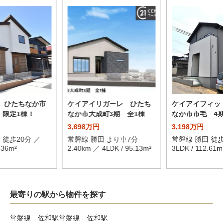
E ひたちなか市
ケイアイリガーレ ひたち
ケイアイフィッ
 限定1棟！
なか市大成町3期 全1棟
なか市市毛 4期
3,698万円
3,198万円
 徒歩20分 ／
常磐線 勝田 より車7分
常磐線 勝田 徒歩
.36m²
2.40km ／ 4LDK / 95.13m²
3LDK / 112.61m
最寄りの駅から物件を探す
常磐線 佐和駅
常磐線 佐和駅