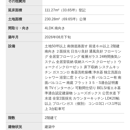
その他費用
延床面積
111.27m²（33.65坪）登記
土地面積
230.28m²（69.65坪）公簿
間取り・向き
4LDK 南向き
築年月
2026年08月下旬
設備
土地50坪以上 南側道路面す 前道６ｍ以上 2階建
南向き ２面採光 日当り良好 通風良好 フローリン
グ 全居室フローリング 複層ガラス 24時間換気シ
ステム 全居室収納 収納スペース クローゼット ウ
ォークインクローゼット 床下収納 システムキッ
チン ガスコンロ 食器洗乾燥機 浄水器 独立洗面台
シャワー 浴室に窓 トイレ２ヶ所 バルコニー有 南
面バルコニー 南庭 フラット３５・S適合証明書
有 TVインターホン 可動間仕切り BELS/省エネ基
準適合認定建築物 シューズボックス 公営水道 下
水道 全室2面採光 カウンターキッチン LDK20帖
以上 プロパンガス（個別） コンロ3口 バス1坪以
上 3台駐車可
階数
2階建て
建物状況
建築中