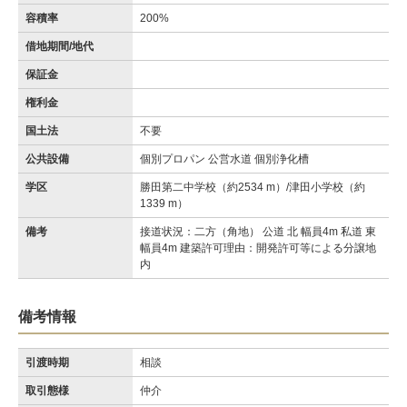
容積率
200%
借地期間/地代
保証金
権利金
国土法
不要
公共設備
個別プロパン 公営水道 個別浄化槽
学区
勝田第二中学校（約2534 m）/津田小学校（約
1339 m）
備考
接道状況：二方（角地） 公道 北 幅員4m 私道 東
幅員4m 建築許可理由：開発許可等による分譲地
内
備考情報
引渡時期
相談
取引態様
仲介