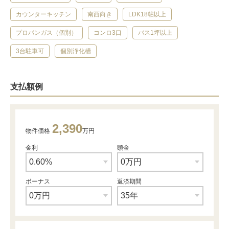
カウンターキッチン
南西向き
LDK18帖以上
プロパンガス（個別）
コンロ3口
バス1坪以上
3台駐車可
個別浄化槽
支払額例
2,390
物件価格
万円
金利
頭金
ボーナス
返済期間