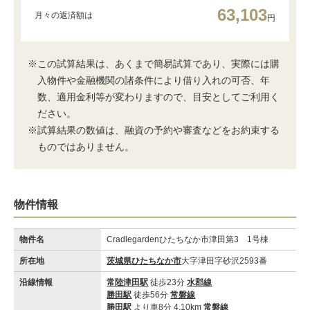
63,103
月々の返済額は
円
※この試算結果は、あくまで簡易試算であり、実際には購
入物件や金融機関の諸条件により借り入れの可否、年
数、適用金利等が変わりますので、目安としてご利用く
ださい。
※試算結果の数値は、融資の予約や審査などをお約束する
ものではありません。
物件情報
物件名
Cradlegardenひたちなか市津田第3 1号棟
所在地
茨城県ひたちなか市
大字津田字砂沢2593番
沿線情報
常陸津田駅
徒歩23分
水郡線
勝田駅
徒歩56分
常磐線
勝田駅
より車8分 4.10km
常磐線