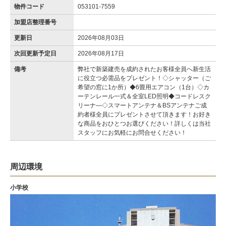
物件コード
053101-7559
加盟店整理番号
更新日
2026年08月03日
次回更新予定日
2026年08月17日
備考
弊社で新築建売を成約されたお客様全員へ新生活
に役立つ必需品をプレゼント！◇シャッター（ご
希望の窓に1か所）◆6畳用エアコン（1台）◇カ
ーテンレール一式＆全室LED照明◆コードレスク
リーナ―◇スマートアンテナ＆BSアンテナご成
約者様全員にプレゼントさせて頂きます！お好き
な商品をおひとつお選びください！詳しくは当社
スタッフにお気軽にお問合せください！
周辺環境
小学校