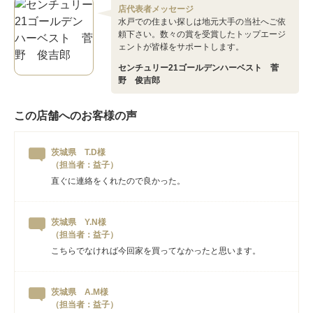
店代表者メッセージ
水戸での住まい探しは地元大手の当社へご依
頼下さい。数々の賞を受賞したトップエージ
ェントが皆様をサポートします。
センチュリー21ゴールデンハーベスト 菅
野 俊吉郎
この店舗へのお客様の声
茨城県 T.D様
（担当者：益子）
直ぐに連絡をくれたので良かった。
茨城県 Y.N様
（担当者：益子）
こちらでなければ今回家を買ってなかったと思います。
茨城県 A.M様
（担当者：益子）