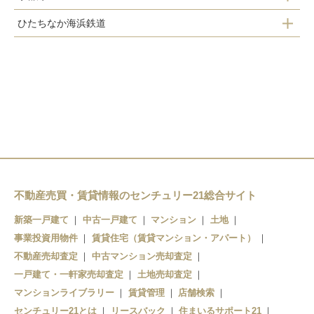
ひたちなか海浜鉄道
常陸青柳駅
佐和駅
勝田駅
常陸津田駅
工機前駅
金上駅
中根駅
高田の鉄橋駅
不動産売買・賃貸情報のセンチュリー21総合サイト
那珂湊駅
新築一戸建て
中古一戸建て
マンション
土地
殿山駅
事業投資用物件
賃貸住宅（賃貸マンション・アパート）
不動産売却査定
中古マンション売却査定
平磯駅
一戸建て・一軒家売却査定
土地売却査定
マンションライブラリー
美乃浜学園駅
賃貸管理
店舗検索
センチュリー21とは
リースバック
住まいるサポート21