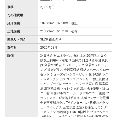
価格
2,390万円
その他費用
延床面積
107.73m²（32.58坪）登記
土地面積
213.93m²（64.71坪）公簿
間取り・向き
3LDK 南西向き
築年月
2026年08月
設備
制震構造 省エネラベル 角地 土地50坪以上 ２沿
線以上利用可 2階建 ２面採光 日当り良好 通風良
好 全居室6帖以上 フローリング 全居室フローリ
ング 複層ガラス 全居室収納 収納スペース クロー
ゼット シューズインクローゼット 床下収納 シス
テムキッチン ガスコンロ パントリー 独立洗面台
シャンプードレッサー シャワー 浴室に窓 浴室暖
房 浴室乾燥機 トイレ２ヶ所 温水洗浄便座 バルコ
ニー有 南面バルコニー ルーフバルコニー 南庭 フ
ラット３５・S適合証明書有 人感センサー付照明
全居室複層ガラス TVインターホン 防犯カメラ シ
ューズボックス 公営水道 全室2面採光 カウンタ
ーキッチン 南西向き LDK18帖以上 プロパンガス
（個別） コンロ3口 バス1坪以上 3台駐車可 個別