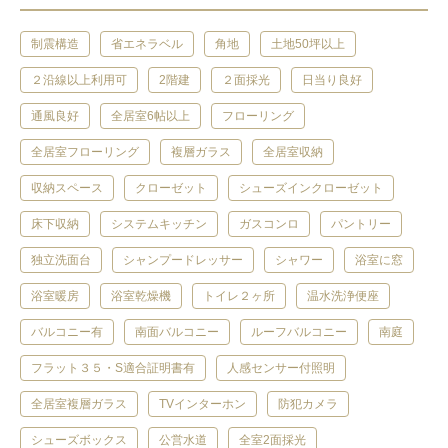
制震構造
省エネラベル
角地
土地50坪以上
２沿線以上利用可
2階建
２面採光
日当り良好
通風良好
全居室6帖以上
フローリング
全居室フローリング
複層ガラス
全居室収納
収納スペース
クローゼット
シューズインクローゼット
床下収納
システムキッチン
ガスコンロ
パントリー
独立洗面台
シャンプードレッサー
シャワー
浴室に窓
浴室暖房
浴室乾燥機
トイレ２ヶ所
温水洗浄便座
バルコニー有
南面バルコニー
ルーフバルコニー
南庭
フラット３５・S適合証明書有
人感センサー付照明
全居室複層ガラス
TVインターホン
防犯カメラ
シューズボックス
公営水道
全室2面採光