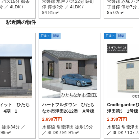
 バス15分 御茶
常磐線 水戸 バス22分 曙町
常磐線 赤塚 バス
 ／ 4LDK /
停 停歩2分 ／ 4LDK /
丁目停 停歩7分 ／
94.81m²
95.02m²
駅近隣の物件
戸建て
新築
戸建て
新築
ィット ひたち
ハートフルタウン ひたち
Cradlegard
 4期 1
なか市津田2612番 A号棟
津田第3 1号棟
2,690万円
2,390万円
 徒歩34分 ／
水郡線 常陸津田 徒歩19分
水郡線 常陸津田
.99m²
／ 4LDK / 91.91m²
／ 3LDK / 107.7