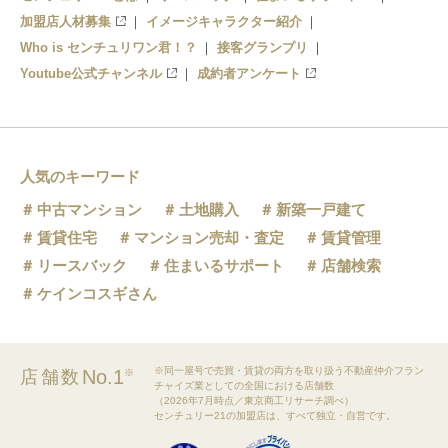
磯崎駅
加盟店人材募集
イメージキャラクター紹介
Who is センチュリワン君！？
接客グランプリ
阿字ヶ浦駅
Youtube公式チャンネル
成約者アンケート
人気のキーワード
中古マンション
土地購入
新築一戸建て
賃貸住宅
マンション売却・査定
賃貸管理
リースバック
住まいるサポート
店舗検索
ケインコスギさん
※同一屋号で売買・賃貸の両方を取り扱う不動産仲介フラン
No.1
店舗数
※
チャイズ業としての全国における店舗数
（2026年7月時点／東京商工リサーチ調べ）
センチュリー21の加盟店は、すべて独立・自営です。