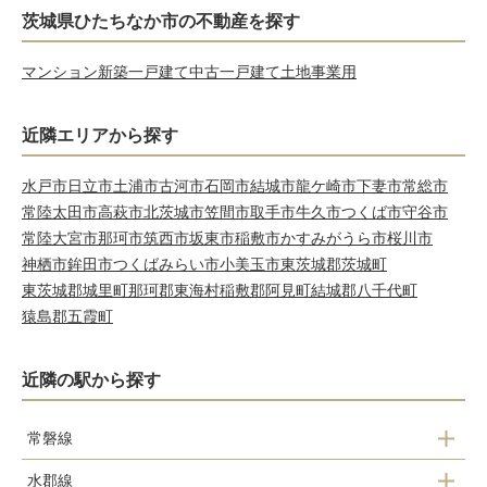
茨城県ひたちなか市の不動産を探す
マンション
新築一戸建て
中古一戸建て
土地
事業用
近隣エリアから探す
水戸市
日立市
土浦市
古河市
石岡市
結城市
龍ケ崎市
下妻市
常総市
常陸太田市
高萩市
北茨城市
笠間市
取手市
牛久市
つくば市
守谷市
常陸大宮市
那珂市
筑西市
坂東市
稲敷市
かすみがうら市
桜川市
神栖市
鉾田市
つくばみらい市
小美玉市
東茨城郡茨城町
東茨城郡城里町
那珂郡東海村
稲敷郡阿見町
結城郡八千代町
猿島郡五霞町
近隣の駅から探す
常磐線
水郡線
勝田駅