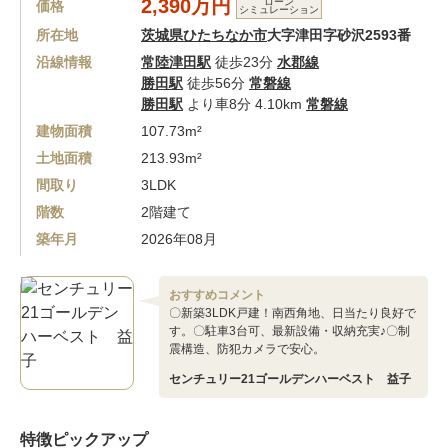
2,390万円
ローン
価格
シミュレーション
所在地
茨城県ひたちなか市
大字津田字砂沢2593番
沿線情報
常陸津田駅
徒歩23分
水郡線
勝田駅
徒歩56分
常磐線
勝田駅
より車8分 4.10km
常磐線
建物面積
107.73m²
土地面積
213.93m²
間取り
3LDK
階数
2階建て
築年月
2026年08月
おすすめコメント
〇新築3LDK戸建！南西角地、日当たり良好で
す。〇駐車3台可、最新設備・収納充実♪〇制
震構造、防犯カメラで安心。
センチュリー21ゴールデンハーベスト 益子
特徴ピックアップ