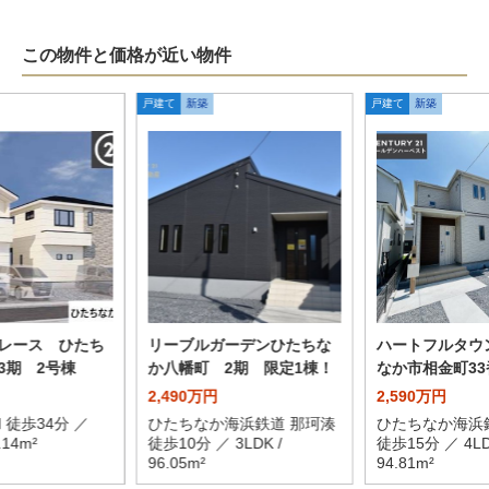
この物件と価格が近い物件
戸建て
新築
戸建て
新築
レース ひたち
リーブルガーデンひたちな
ハートフルタウ
3期 2号棟
か八幡町 2期 限定1棟！
なか市相金町33
2,490万円
2,590万円
 徒歩34分 ／
ひたちなか海浜鉄道 那珂湊
ひたちなか海浜
.14m²
徒歩10分 ／ 3LDK /
徒歩15分 ／ 4LD
96.05m²
94.81m²