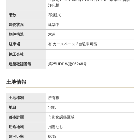
浄化槽
階数
2階建て
建物状況
建築中
物件構造
木造
駐車場
有 カースペース 3台駐車可能
施工会社
建築確認番号
第25UDI1W建06248号
土地情報
土地権利
所有権
地目
宅地
都市計画
市街化調整区域
用途地域
指定なし
建ぺい率
60%